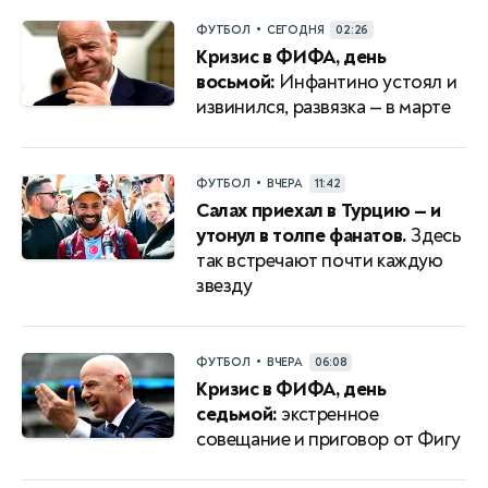
•
ФУТБОЛ
СЕГОДНЯ
02:26
Кризис в ФИФА, день
восьмой:
Инфантино устоял и
извинился, развязка — в марте
•
ФУТБОЛ
ВЧЕРА
11:42
Салах приехал в Турцию — и
утонул в толпе фанатов.
Здесь
так встречают почти каждую
звезду
•
ФУТБОЛ
ВЧЕРА
06:08
Кризис в ФИФА, день
седьмой:
экстренное
совещание и приговор от Фигу