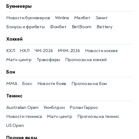
Букмекеры
Новости букмекеров
Winline
Мелбет
Зенит
Бонусы и фрибеты
Фонбет
BetBoom
Bettery
Хоккей
КХЛ
НХЛ
ЧМ-2026
МЧМ-2026
Новости хоккея
Матч-центр
Трансферы
Прогнозы на хоккей
Бои
MMA
Бокс
Новости боёв
Прогнозы на бои
Теннис
Australian Open
Уимблдон
Ролан Гаррос
Новости тенниса
Матч-центр
Прогнозы на теннис
US Open
Прочие виды