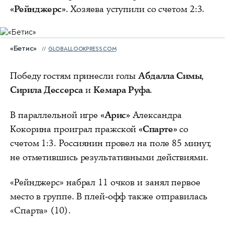
«Рейнджерс»
. Хозяева уступили со счетом 2:3.
«Бетис»
GLOBALLOOKPRESS.COM
Победу гостям принесли голы
Абдалла Симы
,
Сирила Дессерса
и
Кемара Руфа
.
В параллельной игре
«Арис»
Александра
Кокорина проиграл пражской
«Спарте»
со
счетом 1:3. Россиянин провел на поле 85 минут,
не отметившись результативными действиями.
«Рейнджерс» набрал 11 очков и занял первое
место в группе. В плей-офф также отправилась
«Спарта» (10).