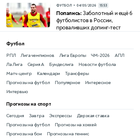
•
ФУТБОЛ
04/05/2026
15:53
Попались:
Заболотный и ещё 6
футболистов в России,
проваливших допинг-тест
Футбол
РПЛ
Лига чемпионов
Лига Европы
ЧМ-2026
АПЛ
Ла Лига
Серия А
Бундеслига
Новости футбола
Матч-центр
Календари
Трансферы
Прогнозы на футбол
Популярное
Интересное
Интервью
Прогнозы на спорт
Сегодня
Завтра
Экспрессы
Дерзкая ставка
Прогнозы на футбол
Прогнозы на хоккей
Прогнозы на бои
Прогнозы на теннис