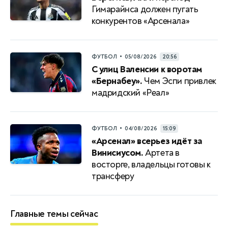
Гимарайнса должен пугать
конкурентов «Арсенала»
•
ФУТБОЛ
05/08/2026
20:56
С улиц Валенсии к воротам
«Бернабеу».
Чем Эспи привлек
мадридский «Реал»
•
ФУТБОЛ
04/08/2026
15:09
«Арсенал» всерьез идёт за
Винисиусом.
Артета в
восторге, владельцы готовы к
трансферу
Главные темы сейчас