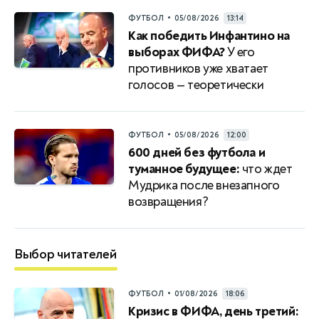
•
ФУТБОЛ
05/08/2026
13:14
Как победить Инфантино на
выборах ФИФА?
У его
противников уже хватает
голосов — теоретически
•
ФУТБОЛ
05/08/2026
12:00
600 дней без футбола и
туманное будущее:
что ждет
Мудрика после внезапного
возвращения?
Выбор читателей
•
ФУТБОЛ
01/08/2026
18:06
Кризис в ФИФА, день третий: