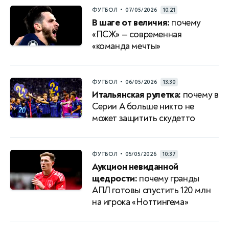
•
ФУТБОЛ
07/05/2026
10:21
В шаге от величия:
почему
«ПСЖ» — современная
«команда мечты»
•
ФУТБОЛ
06/05/2026
13:30
Итальянская рулетка:
почему в
Серии A больше никто не
может защитить скудетто
•
ФУТБОЛ
05/05/2026
10:37
Аукцион невиданной
щедрости:
почему гранды
АПЛ готовы спустить 120 млн
на игрока «Ноттингема»