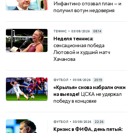
Инфантино отозвал план — и
получил вотум недоверия
•
ТЕННИС
03/08/2026
08:14
Неделя тенниса:
сенсационная победа
Лютовой и худший матч
Хачанова
•
ФУТБОЛ
01/08/2026
20:19
«Крылья» снова набрали очки
на выезде!
ЦСКА не удержал
победу в концовке
•
ФУТБОЛ
03/08/2026
22:26
Кризис в ФИФА, день пятый: