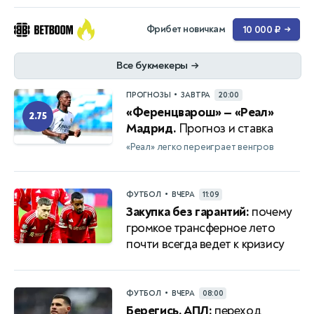
Фрибет новичкам
10 000 ₽
→
Все букмекеры
→
•
ПРОГНОЗЫ
ЗАВТРА
20:00
«Ференцварош» — «Реал»
2.75
Мадрид.
Прогноз и ставка
«Реал» легко переиграет венгров
•
ФУТБОЛ
ВЧЕРА
11:09
Закупка без гарантий:
почему
громкое трансферное лето
почти всегда ведет к кризису
•
ФУТБОЛ
ВЧЕРА
08:00
Берегись, АПЛ:
переход