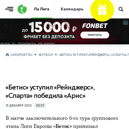
Ла Лига
Календарь
Таблица
Прогно
...
...
LIVESPORT.RU
ФУТБОЛ
«БЕТИС» УСТУПИЛ «РЕЙНДЖЕРС», «СПАРТА»
«Бетис» уступил «Рейнджерс»,
«Спарта» победила «Арис»
15 ДЕКАБРЯ 2023
00:57
В матче заключительного 6-го тура группового
этапа Лиги Европы
«Бетис»
принимал