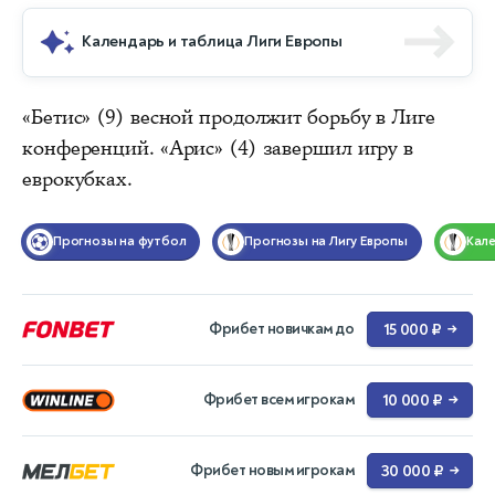
Календарь и таблица Лиги Европы
«Бетис» (9) весной продолжит борьбу в Лиге
конференций. «Арис» (4) завершил игру в
еврокубках.
Прогнозы на футбол
Прогнозы на Лигу Европы
Кал
Фрибет новичкам до
15 000 ₽
→
Фрибет всем игрокам
10 000 ₽
→
Фрибет новым игрокам
30 000 ₽
→