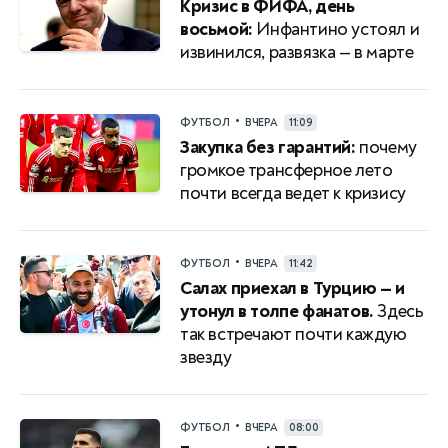
Кризис в ФИФА, день
восьмой:
Инфантино устоял и
извинился, развязка — в марте
•
ФУТБОЛ
ВЧЕРА
11:09
Закупка без гарантий:
почему
громкое трансферное лето
почти всегда ведет к кризису
•
ФУТБОЛ
ВЧЕРА
11:42
Салах приехал в Турцию — и
утонул в толпе фанатов.
Здесь
так встречают почти каждую
звезду
•
ФУТБОЛ
ВЧЕРА
08:00