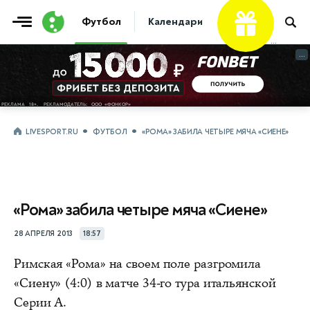
Футбол
Календари
Таблицы
Матчи
...
...
LIVESPORT.RU
ФУТБОЛ
«РОМА» ЗАБИЛА ЧЕТЫРЕ МЯЧА «СИЕНЕ»
«Рома» забила четыре мяча «Сиене»
28 АПРЕЛЯ 2013
18:57
Римская «Рома» на своем поле разгромила
«Сиену» (4:0) в матче 34-го тура итальянской
Серии А.