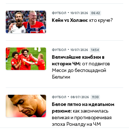
•
ФУТБОЛ
10/07/2026
06:42
Кейн vs Холанн:
кто круче?
•
ФУТБОЛ
10/07/2026
14:54
Величайшие камбэки в
истории ЧМ:
от подвигов
Месси до беспощадной
Бельгии
•
ФУТБОЛ
08/07/2026
11:30
Белое пятно на идеальном
резюме:
как закончилась
великая и противоречивая
эпоха Роналду на ЧМ