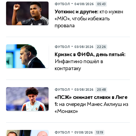
•
ФУТБОЛ
04/08/2026
05:43
Уоткинс и другие:
кто нужен
«МЮ», чтобы избежать
провала
•
ФУТБОЛ
03/08/2026
22:26
Кризис в ФИФА, день пятый:
Инфантино пошёл в
контратаку
•
ФУТБОЛ
03/08/2026
20:48
«ПСЖ» снимает сливки в Лиге
1:
на очереди Манес Аклиуш из
«Монако»
•
ФУТБОЛ
01/08/2026
13:19