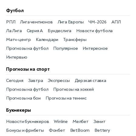
Футбол
РПЛ
Лига чемпионов
Лига Европы
ЧМ-2026
АПЛ
Ла Лига
Серия А
Бундеслига
Новости футбола
Матч-центр
Календари
Трансферы
Прогнозы на футбол
Популярное
Интересное
Интервью
Прогнозы на спорт
Сегодня
Завтра
Экспрессы
Дерзкая ставка
Прогнозы на футбол
Прогнозы на хоккей
Прогнозы на бои
Прогнозы на теннис
Букмекеры
Новости букмекеров
Winline
Мелбет
Зенит
Бонусы и фрибеты
Фонбет
BetBoom
Bettery