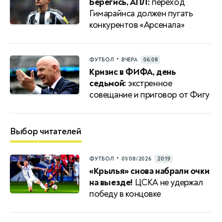
Берегись, АПЛ:
переход
Гимарайнса должен пугать
конкурентов «Арсенала»
•
ФУТБОЛ
ВЧЕРА
06:08
Кризис в ФИФА, день
седьмой:
экстренное
совещание и приговор от Фигу
Выбор читателей
•
ФУТБОЛ
01/08/2026
20:19
«Крылья» снова набрали очки
на выезде!
ЦСКА не удержал
победу в концовке