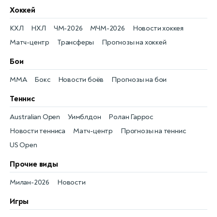
Хоккей
КХЛ
НХЛ
ЧМ-2026
МЧМ-2026
Новости хоккея
Матч-центр
Трансферы
Прогнозы на хоккей
Бои
MMA
Бокс
Новости боёв
Прогнозы на бои
Теннис
Australian Open
Уимблдон
Ролан Гаррос
Новости тенниса
Матч-центр
Прогнозы на теннис
US Open
Прочие виды
Милан-2026
Новости
Игры