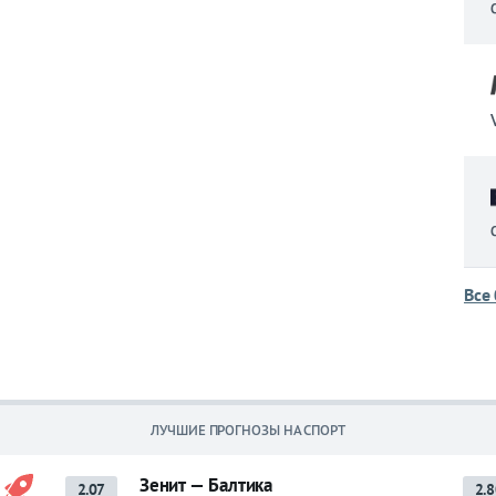
Все
ЛУЧШИЕ ПРОГНОЗЫ НА СПОРТ
Зенит — Балтика
2.07
2.8