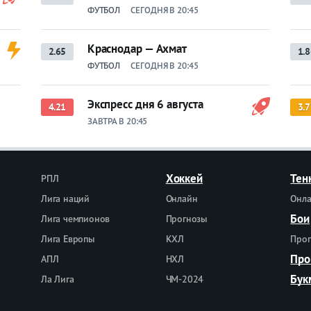
ФУТБОЛ
СЕГОДНЯ В 20:45
Краснодар — Ахмат
2.65
1.8
ФУТБОЛ
СЕГОДНЯ В 20:45
Экспресс дня 6 августа
4.21
3.7
ЗАВТРА В 20:45
Хоккей
Тен
РПЛ
Лига наций
Онлайн
Онл
Бои
Лига чемпионов
Прогнозы
Лига Европы
КХЛ
Про
Про
АПЛ
НХЛ
Бук
Ла Лига
ЧМ-2024