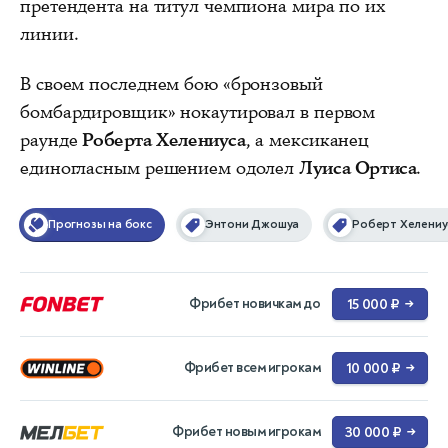
претендента на титул чемпиона мира по их
линии.
В своем последнем бою «бронзовый
бомбардировщик» нокаутировал в первом
раунде
Роберта Хелениуса
, а мексиканец
единогласным решением одолел
Луиса Ортиса
.
Прогнозы на бокс
Энтони Джошуа
Роберт Хелениу
Фрибет новичкам до
15 000 ₽
→
Фрибет всем игрокам
10 000 ₽
→
Фрибет новым игрокам
30 000 ₽
→