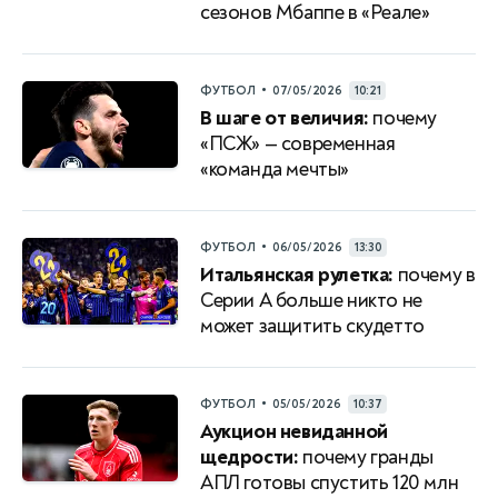
сезонов Мбаппе в «Реале»
•
ФУТБОЛ
07/05/2026
10:21
В шаге от величия:
почему
«ПСЖ» — современная
«команда мечты»
•
ФУТБОЛ
06/05/2026
13:30
Итальянская рулетка:
почему в
Серии A больше никто не
может защитить скудетто
•
ФУТБОЛ
05/05/2026
10:37
Аукцион невиданной
щедрости:
почему гранды
АПЛ готовы спустить 120 млн