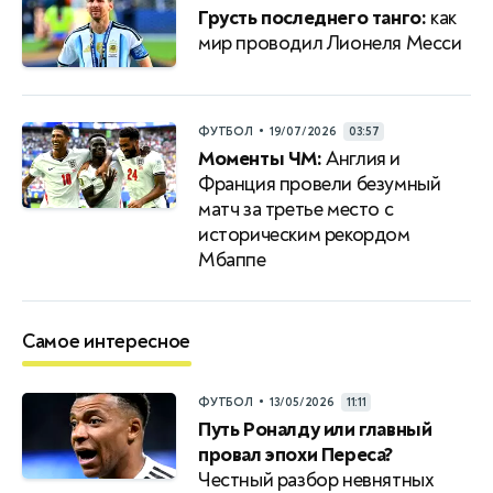
Грусть последнего танго:
как
мир проводил Лионеля Месси
•
ФУТБОЛ
19/07/2026
03:57
Моменты ЧМ:
Англия и
Франция провели безумный
матч за третье место с
историческим рекордом
Мбаппе
Самое интересное
•
ФУТБОЛ
13/05/2026
11:11
Путь Роналду или главный
провал эпохи Переса?
Честный разбор невнятных