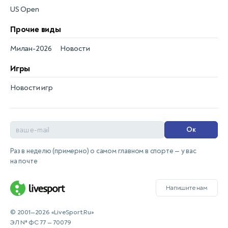
US Open
Прочие виды
Милан-2026
Новости
Игры
Новости игр
Ок
Раз в неделю (примерно) о самом главном в спорте — у вас
на почте
Напишите нам
© 2001—2026 «LiveSport.Ru»
ЭЛ № ФС 77 — 70079