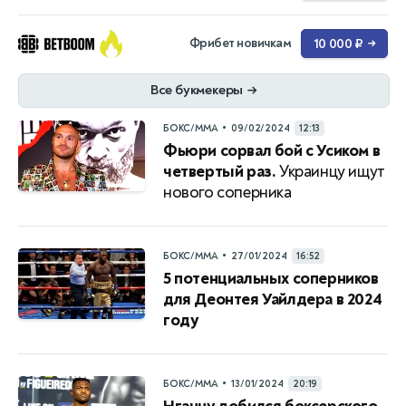
Фрибет новичкам
10 000 ₽
→
Все букмекеры
→
•
БОКС/ММА
09/02/2024
12:13
Фьюри сорвал бой с Усиком в
четвертый раз.
Украинцу ищут
нового соперника
•
БОКС/ММА
27/01/2024
16:52
5 потенциальных соперников
для Деонтея Уайлдера в 2024
году
•
БОКС/ММА
13/01/2024
20:19