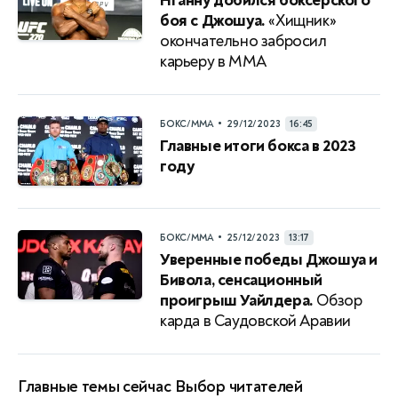
Нганну добился боксерского
боя с Джошуа.
«Хищник»
окончательно забросил
карьеру в ММА
•
БОКС/ММА
29/12/2023
16:45
Главные итоги бокса в 2023
году
•
БОКС/ММА
25/12/2023
13:17
Уверенные победы Джошуа и
Бивола, сенсационный
проигрыш Уайлдера.
Обзор
карда в Саудовской Аравии
Главные темы сейчас
Выбор читателей