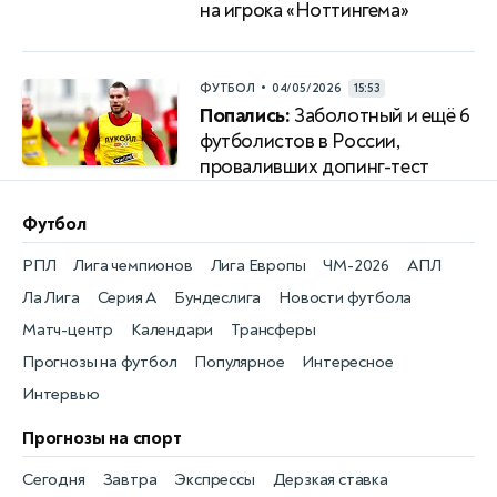
на игрока «Ноттингема»
•
ФУТБОЛ
04/05/2026
15:53
Попались:
Заболотный и ещё 6
футболистов в России,
проваливших допинг-тест
Футбол
РПЛ
Лига чемпионов
Лига Европы
ЧМ-2026
АПЛ
Ла Лига
Серия А
Бундеслига
Новости футбола
Матч-центр
Календари
Трансферы
Прогнозы на футбол
Популярное
Интересное
Интервью
Прогнозы на спорт
Сегодня
Завтра
Экспрессы
Дерзкая ставка