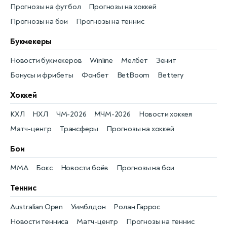
Прогнозы на футбол
Прогнозы на хоккей
Прогнозы на бои
Прогнозы на теннис
Букмекеры
Новости букмекеров
Winline
Мелбет
Зенит
Бонусы и фрибеты
Фонбет
BetBoom
Bettery
Хоккей
КХЛ
НХЛ
ЧМ-2026
МЧМ-2026
Новости хоккея
Матч-центр
Трансферы
Прогнозы на хоккей
Бои
MMA
Бокс
Новости боёв
Прогнозы на бои
Теннис
Australian Open
Уимблдон
Ролан Гаррос
Новости тенниса
Матч-центр
Прогнозы на теннис