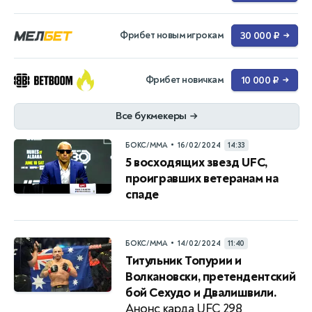
Фрибет новым игрокам
30 000 ₽
→
Фрибет новичкам
10 000 ₽
→
Все букмекеры
→
•
БОКС/ММА
16/02/2024
14:33
5 восходящих звезд UFC,
проигравших ветеранам на
спаде
•
БОКС/ММА
14/02/2024
11:40
Титульник Топурии и
Волкановски, претендентский
бой Сехудо и Двалишвили.
Анонс карда UFC 298