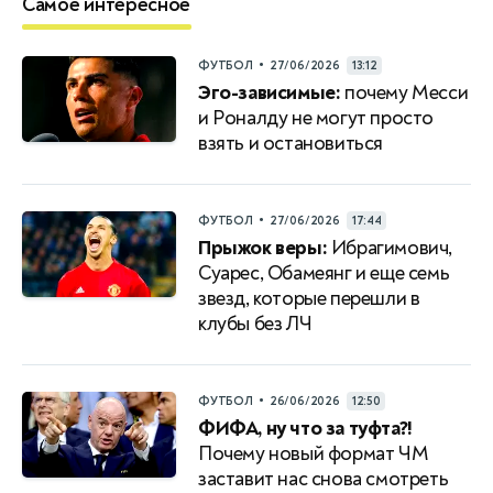
Самое интересное
•
ФУТБОЛ
27/06/2026
13:12
Эго-зависимые:
почему Месси
и Роналду не могут просто
взять и остановиться
•
ФУТБОЛ
27/06/2026
17:44
Прыжок веры:
Ибрагимович,
Суарес, Обамеянг и еще семь
звезд, которые перешли в
клубы без ЛЧ
•
ФУТБОЛ
26/06/2026
12:50
ФИФА, ну что за туфта?!
Почему новый формат ЧМ
заставит нас снова смотреть