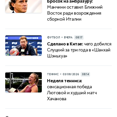
Бросок на амбразуру:
Манчини оставил Ближний
Восток ради возрождения
сборной Италии
•
ФУТБОЛ
ВЧЕРА
08:17
Сделано в Китае:
чего добился
Слуцкий за три года в «Шанхай
Шэньхуа»
•
ТЕННИС
03/08/2026
08:14
Неделя тенниса:
сенсационная победа
Лютовой и худший матч
Хачанова