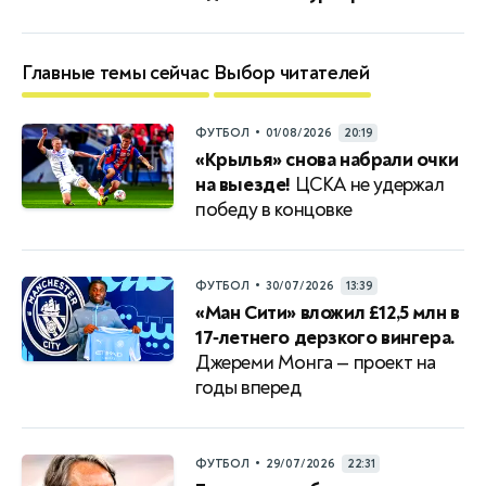
Главные темы сейчас
Выбор читателей
•
ФУТБОЛ
01/08/2026
20:19
«Крылья» снова набрали очки
на выезде!
ЦСКА не удержал
победу в концовке
•
ФУТБОЛ
30/07/2026
13:39
«Ман Сити» вложил £12,5 млн в
17‑летнего дерзкого вингера.
Джереми Монга — проект на
годы вперед
•
ФУТБОЛ
29/07/2026
22:31