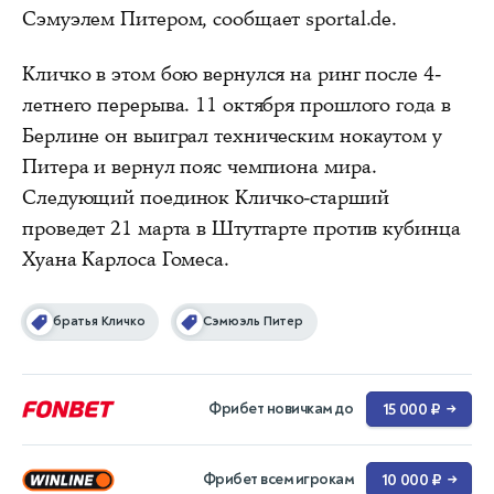
Сэмуэлем Питером, сообщает sportal.de.
Кличко в этом бою вернулся на ринг после 4-
летнего перерыва. 11 октября прошлого года в
Берлине он выиграл техническим нокаутом у
Питера и вернул пояс чемпиона мира.
Следующий поединок Кличко-старший
проведет 21 марта в Штутгарте против кубинца
Хуана Карлоса Гомеса.
братья Кличко
Сэмюэль Питер
Фрибет новичкам до
15 000 ₽
→
Фрибет всем игрокам
10 000 ₽
→