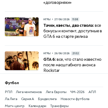
«договорняки»
•
ИГРЫ
27/06/2026
11:08
Тачки, квесты, два ствола:
все
бонусы и контент, доступные в
GTA 6 на старте релиза
•
ИГРЫ
26/06/2026
21:02
GTA 6:
все, что стало известно
после масштабного анонса
Rockstar
Футбол
РПЛ
Лига чемпионов
Лига Европы
ЧМ-2026
АПЛ
Ла Лига
Серия А
Бундеслига
Новости футбола
Матч-центр
Календари
Трансферы