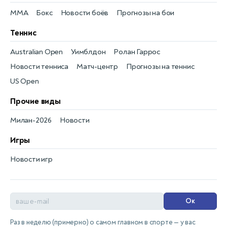
MMA
Бокс
Новости боёв
Прогнозы на бои
Теннис
Australian Open
Уимблдон
Ролан Гаррос
Новости тенниса
Матч-центр
Прогнозы на теннис
US Open
Прочие виды
Милан-2026
Новости
Игры
Новости игр
Ок
Раз в неделю (примерно) о самом главном в спорте — у вас