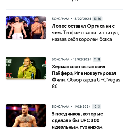
•
БОКС/ММА
13/02/2024
13:56
Лопес оставил Ортиса ни с
чем.
Теофимо защитил титул,
назвав себя королем бокса
•
БОКС/ММА
12/02/2024
11:31
Херманссон остановил
Пайфера, Иге нокаутировал
Фили.
Обзор карда UFC Vegas
86
•
БОКС/ММА
11/02/2024
10:13
5 поединков, которые
сделали бы UFC 300
идеальным турниром