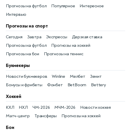
Прогнозы на футбол
Популярное
Интересное
Интервью
Прогнозы на спорт
Сегодня
Завтра
Экспрессы
Дерзкая ставка
Прогнозы на футбол
Прогнозы на хоккей
Прогнозы на бои
Прогнозы на теннис
Букмекеры
Новости букмекеров
Winline
Мелбет
Зенит
Бонусы и фрибеты
Фонбет
BetBoom
Bettery
Хоккей
КХЛ
НХЛ
ЧМ-2026
МЧМ-2026
Новости хоккея
Матч-центр
Трансферы
Прогнозы на хоккей
Бои