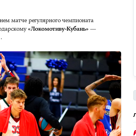
ем матче регулярного чемпионата
нодарскому
«Локомотиву-Кубань»
—
.