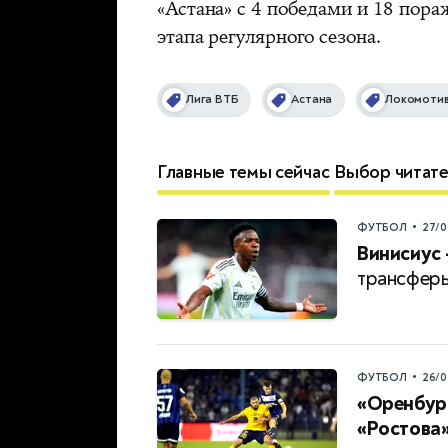
«Астана» с 4 победами и 18 пора
этапа регулярного сезона.
Лига ВТБ
Астана
Локомотив
Главные темы сейчас
Выбор читат
•
ФУТБОЛ
27/0
Винисиус
трансферы
•
ФУТБОЛ
26/0
«Оренбург
«Ростова»