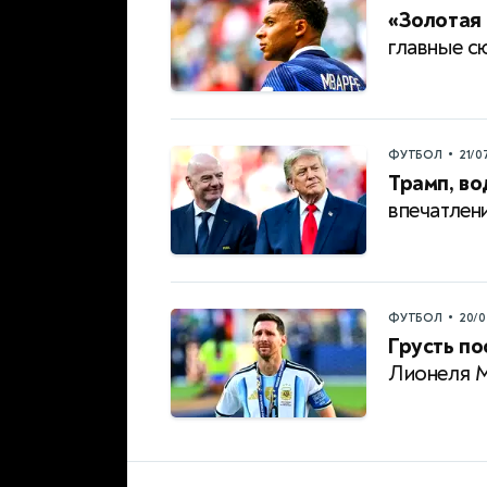
«Золотая 
главные с
•
ФУТБОЛ
21/0
Трамп, во
впечатлен
•
ФУТБОЛ
20/0
Грусть по
Лионеля 