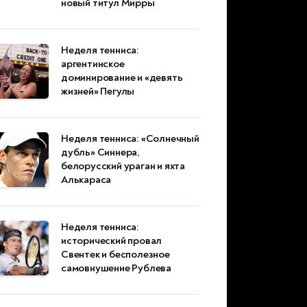
новый титул Мирры
Неделя тенниса:
аргентинское
доминирование и «девять
жизней» Пегулы
Неделя тенниса: «Солнечный
дубль» Синнера,
белорусский ураган и яхта
Алькараса
Неделя тенниса:
исторический провал
Свентек и бесполезное
самовнушение Рублева