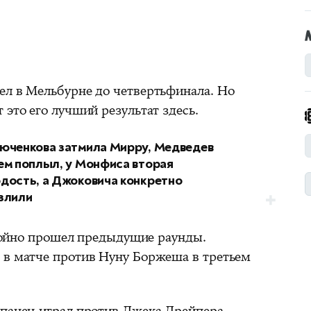
ел в Мельбурне до четвертьфинала. Но
 это его лучший результат здесь.
юченкова затмила Мирру, Медведев
ем поплыл, у Монфиса вторая
дость, а Джоковича конкретно
злили
ойно прошел предыдущие раунды.
 в матче против Нуну Боржеша в третьем
спанец играл против Джека Дрейпера.