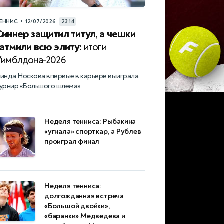
•
ЕННИС
12/07/2026
23:14
Синнер защитил титул, а чешки
затмили всю элиту:
итоги
Уимблдона-2026
инда Носкова впервые в карьере выиграла
урнир «Большого шлема»
Неделя тенниса: Рыбакина
«угнала» спорткар, а Рублев
проиграл финал
Неделя тенниса:
долгожданная встреча
«Большой двойки»,
«баранки» Медведева и