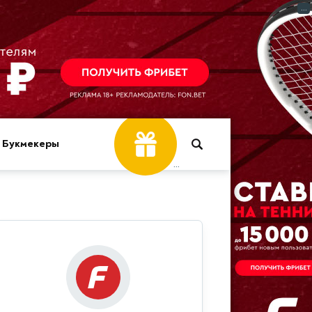
...
Фрибет
Букмекеры
...