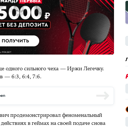
ще одного сильного чеха — Иржи Легечку.
 — 6:3, 6:4, 7:6.
pen
кович продемонстрировал феноменальный
 действиях в геймах на своей подаче снова