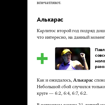
впечатляют.
Алькарас
Карлитос второй год подряд дош
что интересно, на данный момент
Павл
совс
моло
разо
Как и ожидалось,
Алькарас
спок
Небольшой сбой случился только
круге — 6:2, 6:4, 6:7, 6:2.
В четвертом раунде 21-летний и