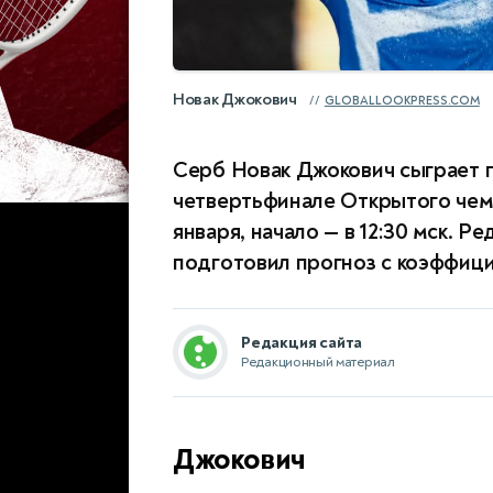
Новак Джокович
GLOBALLOOKPRESS.COM
Серб Новак Джокович сыграет п
четвертьфинале Открытого чем
января, начало — в 12:30 мск. 
подготовил прогноз с коэффицие
Редакция сайта
Редакционный материал
Джокович