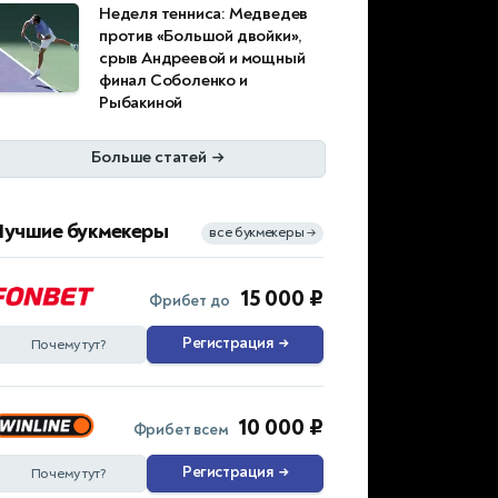
Неделя тенниса: Медведев
против «Большой двойки»,
срыв Андреевой и мощный
финал Соболенко и
Рыбакиной
Больше статей
→
Лучшие букмекеры
все букмекеры
→
15 000 ₽
Фрибет до
Регистрация
→
Почему тут?
10 000 ₽
Фрибет всем
Регистрация
→
Почему тут?