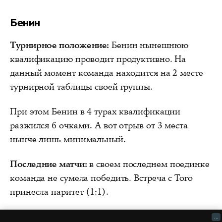
Бенин
Турнирное положение:
Бенин нынешнюю
квалификацию проводит продуктивно. На
данный момент команда находится на 2 месте
турнирной таблицы своей группы.
При этом Бенин в 4 турах квалификации
разжился 6 очками. А вот отрыв от 3 места
нынче лишь минимальный.
Последние матчи:
в своем последнем поединке
команда не сумела победить. Встреча с Того
принесла паритет (1:1).
...