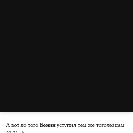
А вот до того
Бенин
уступил тем же тоголезцам