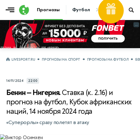
Фрибет
Прогнозы
Футбол
Хоккей
Теннис
...
...
LIVESPORT.RU
ПРОГНОЗЫ НА СПОРТ
ПРОГНОЗЫ НА ФУТБОЛ
БЕ
14/11/2024
22:00
Бенин — Нигерия.
Ставка (к. 2.16) и
прогноз на футбол, Кубок африканских
наций, 14 ноября 2024 года
«Суперорлы» сразу полетят в атаку