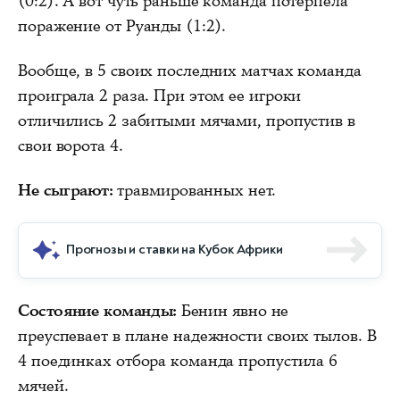
(0:2). А вот чуть раньше команда потерпела
поражение от Руанды (1:2).
Вообще, в 5 своих последних матчах команда
проиграла 2 раза. При этом ее игроки
отличились 2 забитыми мячами, пропустив в
свои ворота 4.
Не сыграют:
травмированных нет.
Прогнозы и ставки на Кубок Африки
Состояние команды:
Бенин явно не
преуспевает в плане надежности своих тылов. В
4 поединках отбора команда пропустила 6
мячей.