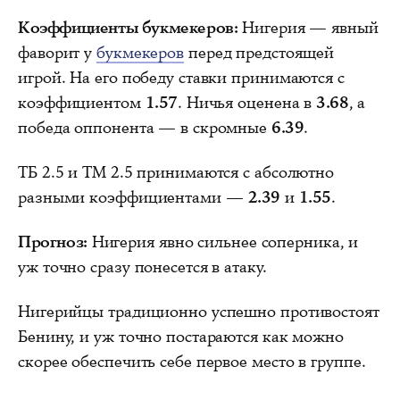
Коэффициенты букмекеров:
Нигерия — явный
фаворит у
букмекеров
перед предстоящей
игрой. На его победу ставки принимаются с
коэффициентом
1.57
. Ничья оценена в
3.68
, а
победа оппонента — в скромные
6.39
.
ТБ 2.5 и ТМ 2.5 принимаются с абсолютно
разными коэффициентами —
2.39
и
1.55
.
Прогноз:
Нигерия явно сильнее соперника, и
уж точно сразу понесется в атаку.
Нигерийцы традиционно успешно противостоят
Бенину, и уж точно постараются как можно
скорее обеспечить себе первое место в группе.