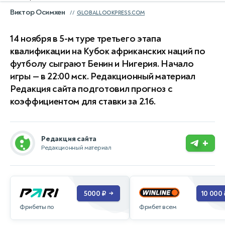
Виктор Осимхен
GLOBALLOOKPRESS.COM
14 ноября в 5-м туре третьего этапа
квалификации на Кубок африканских наций по
футболу сыграют Бенин и Нигерия. Начало
игры — в 22:00 мск. Редакционный материал
Редакция сайта подготовил прогноз с
коэффициентом для ставки за 2.16.
Редакция сайта
+
Редакционный материал
5000 ₽
10 000 
→
Фрибеты по
Фрибет всем