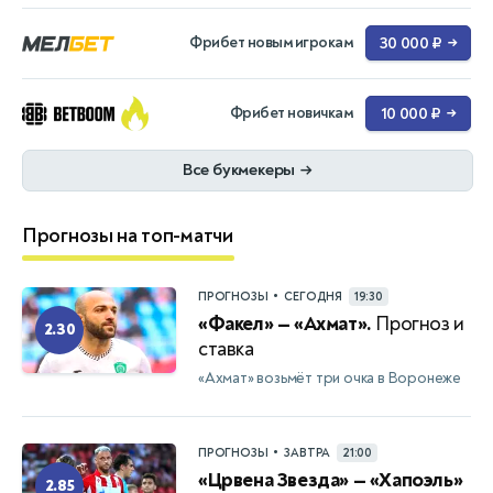
Фрибет новым игрокам
30 000 ₽
→
Фрибет новичкам
10 000 ₽
→
Все букмекеры
→
Прогнозы на топ-матчи
•
ПРОГНОЗЫ
СЕГОДНЯ
19:30
«Факел» — «Ахмат».
Прогноз и
2.30
ставка
«Ахмат» возьмёт три очка в Воронеже
•
ПРОГНОЗЫ
ЗАВТРА
21:00
«Црвена Звезда» — «Хапоэль»
2.85