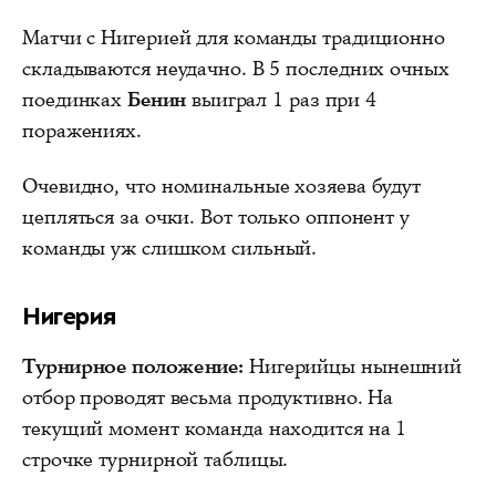
Матчи с Нигерией для команды традиционно
складываются неудачно. В 5 последних очных
поединках
Бенин
выиграл 1 раз при 4
поражениях.
Очевидно, что номинальные хозяева будут
цепляться за очки. Вот только оппонент у
команды уж слишком сильный.
Нигерия
Турнирное положение:
Нигерийцы нынешний
отбор проводят весьма продуктивно. На
текущий момент команда находится на 1
строчке турнирной таблицы.