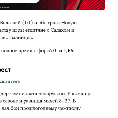
Бельгией (1:1) и обыграла Новую
еству игры египтяне с Салахом и
австралийцев.
сновное время с форой 0 за
1,65.
рест
сшая лига
йдер чемпионата Белоруссии. У команды
 в сезоне и разница мячей 8–27. В
х дал бой прошлогоднему чемпиону