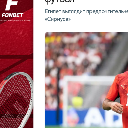
Египет выглядит предпочтительн
«Сириуса»