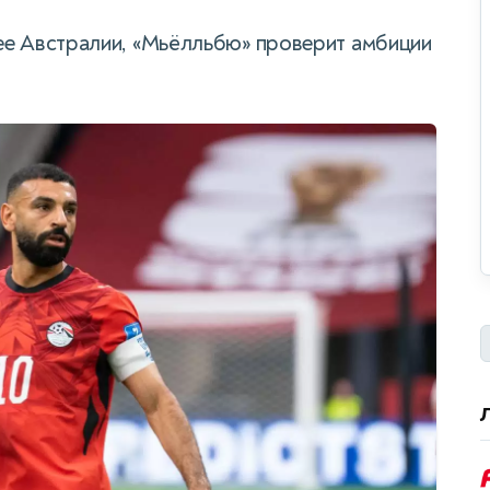
ее Австралии, «Мьёлльбю» проверит амбиции