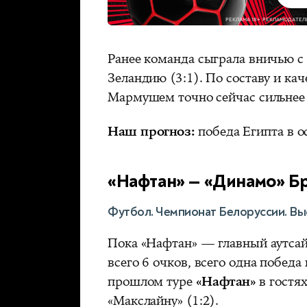
Ранее команда сыграла вничью с 
Зеландию (3:1). По составу и кач
Мармушем точно сейчас сильнее 
Наш прогноз:
победа Египта в о
«Нафтан» — «Динамо» Б
Футбол. Чемпионат Белоруссии. Вы
Пока «Нафтан» — главный аутса
всего 6 очков, всего одна победа
прошлом туре
«Нафтан»
в гостя
«Макслайну» (1:2).