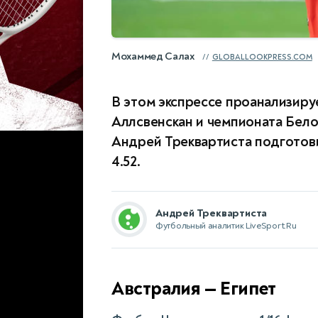
Мохаммед Салах
GLOBALLOOKPRESS.COM
В этом экспрессе проанализиру
Аллсвенскан и чемпионата Бело
Андрей Треквартиста подготови
4.52.
Андрей Треквартиста
Футбольный аналитик LiveSport.Ru
Австралия — Египет