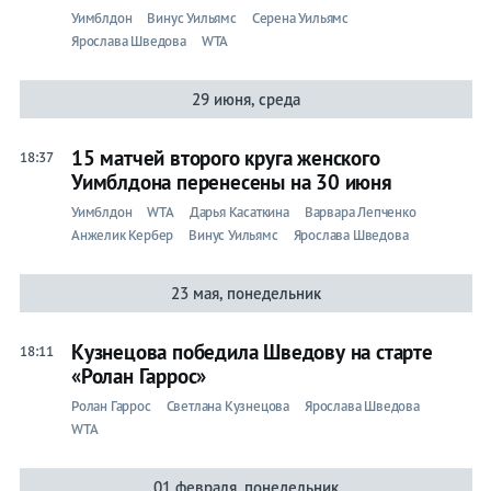
Уимблдон
Винус Уильямс
Серена Уильямс
Бокс
Ярослава Шведова
WTA
Прочие
29 июня, среда
Игры
15 матчей второго круга женского
18:37
Уимблдона перенесены на 30 июня
Уимблдон
WTA
Дарья Касаткина
Варвара Лепченко
Анжелик Кербер
Винус Уильямс
Ярослава Шведова
23 мая, понедельник
Кузнецова победила Шведову на старте
18:11
«Ролан Гаррос»
Ролан Гаррос
Светлана Кузнецова
Ярослава Шведова
WTA
01 февраля, понедельник