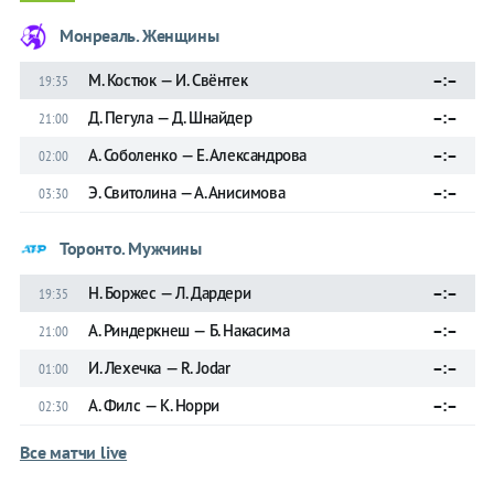
Монреаль. Женщины
М. Костюк — И. Свёнтек
–:–
19:35
Д. Пегула — Д. Шнайдер
–:–
21:00
А. Соболенко — Е. Александрова
–:–
02:00
Э. Свитолина — А. Анисимова
–:–
03:30
Торонто. Мужчины
Н. Боржес — Л. Дардери
–:–
19:35
А. Риндеркнеш — Б. Накасима
–:–
21:00
И. Леxечка — R. Jodar
–:–
01:00
А. Филс — К. Норри
–:–
02:30
Все матчи live