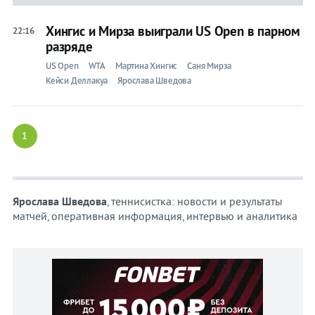
Хингис и Мирза выиграли US Open в парном
22:16
разряде
US Open
WTA
Мартина Хингис
Саня Мирза
Кейси Деллакуа
Ярослава Шведова
1
Ярослава Шведова
, теннисистка: новости и результаты
матчей, оперативная информация, интервью и аналитика