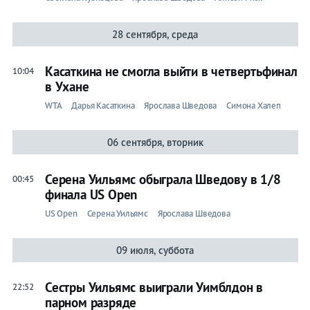
Ярослава
28 сентября, среда
Шведова
Касаткина не смогла выйти в четвертьфинал
10:04
в Ухане
Лента
WTA
Дарья Касаткина
Ярослава Шведова
Симона Халеп
06 сентября, вторник
Live
Серена Уильямс обыграла Шведову в 1/8
00:45
Прогнозы
финала US Open
Вся
US Open
Серена Уильямс
Ярослава Шведова
лента
09 июля, суббота
Ролан
Гаррос
Сестры Уильямс выиграли Уимблдон в
22:52
ATP
парном разряде
WTA