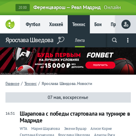
Ференцварош — Реал Мадрид
Онлайн
20:00
Главное
Футбол
Хоккей
Теннис
Бои
Прочие
Фрибет
до 15
000 ₽
Ярослава Шведова
Лента
Live
Вся лента
Прогнозы
Букмекеры
Новым
игрокам, без
условий
Футбол
Хоккей
/
/
Главное
Теннис
Ярослава Шведова. Новости
Прогнозы
07 мая, воскресенье
на спорт
Шарапова с победы стартовала на турнире в
16:51
Букмекеры
Мадриде
WTA
Мария Шарапова
Эжени Бушар
Ализе Корне
Теннис
Светлана Кузнецова
Ярослава Шведова
Алисон Риск