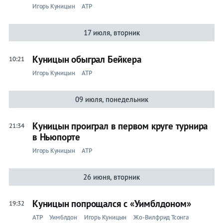
Игорь Куницын
ATP
17 июля, вторник
Куницын обыграл Бейкера
10:21
Игорь Куницын
ATP
09 июля, понедельник
Куницын проиграл в первом круге турнира
21:34
в Ньюпорте
Игорь Куницын
ATP
26 июня, вторник
Куницын попрощался с «Уимблдоном»
19:32
ATP
Уимблдон
Игорь Куницын
Жо-Вилфрид Тсонга