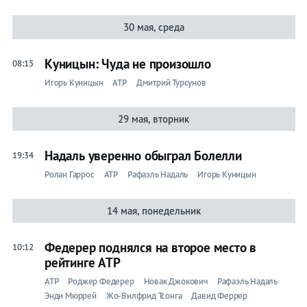
30 мая, среда
Куницын: Чуда не произошло
08:15
Игорь Куницын
ATP
Дмитрий Турсунов
29 мая, вторник
Надаль уверенно обыграл Болелли
19:34
Ролан Гаррос
ATP
Рафаэль Надаль
Игорь Куницын
14 мая, понедельник
Федерер поднялся на второе место в
10:12
рейтинге ATP
ATP
Роджер Федерер
Новак Джокович
Рафаэль Надаль
Энди Мюррей
Жо-Вилфрид Тсонга
Давид Феррер