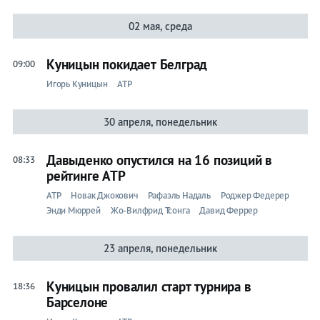
02 мая, среда
Куницын покидает Белград
09:00
Игорь Куницын
ATP
30 апреля, понедельник
Давыденко опустился на 16 позиций в
08:33
рейтинге ATP
ATP
Новак Джокович
Рафаэль Надаль
Роджер Федерер
Энди Мюррей
Жо-Вилфрид Тсонга
Давид Феррер
23 апреля, понедельник
Куницын провалил старт турнира в
18:36
Барселоне