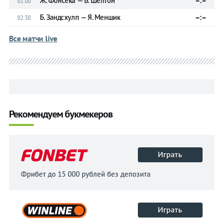
Ж. Фонсека — Б. Шелтон
–:–
01:00
Б. Зандсхулп — Я. Меншик
–:–
02:30
Все матчи live
Рекомендуем букмекеров
Играть
Фрибет до 15 000 рублей без депозита
Играть