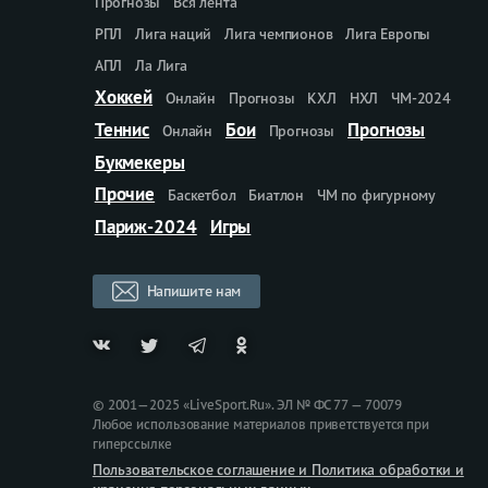
Прогнозы
Вся лента
РПЛ
Лига наций
Лига чемпионов
Лига Европы
АПЛ
Ла Лига
Хоккей
Онлайн
Прогнозы
КХЛ
НХЛ
ЧМ-2024
Теннис
Бои
Прогнозы
Онлайн
Прогнозы
Букмекеры
Прочие
Баскетбол
Биатлон
ЧМ по фигурному
Париж-2024
Игры
Напишите нам
© 2001—2025 «LiveSport.Ru». ЭЛ № ФС 77 — 70079
Любое использование материалов приветствуется при
гиперссылке
Пользовательское соглашение и Политика обработки и