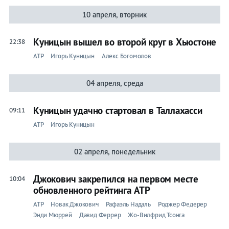
10 апреля, вторник
Куницын вышел во второй круг в Хьюстоне
22:38
ATP
Игорь Куницын
Алекс Богомолов
04 апреля, среда
Куницын удачно стартовал в Таллахасси
09:11
ATP
Игорь Куницын
02 апреля, понедельник
Джокович закрепился на первом месте
10:04
обновленного рейтинга ATP
ATP
Новак Джокович
Рафаэль Надаль
Роджер Федерер
Энди Мюррей
Давид Феррер
Жо-Вилфрид Тсонга