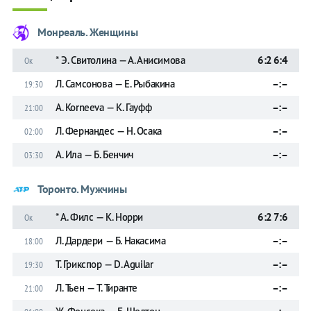
Монреаль. Женщины
* Э. Свитолина — А. Анисимова
6:2 6:4
Ок
Л. Самсонова — Е. Рыбакина
–:–
19:30
A. Korneeva — К. Гауфф
–:–
21:00
Л. Фернандес — Н. Осака
–:–
02:00
А. Ила — Б. Бенчич
–:–
03:30
Торонто. Мужчины
* А. Филс — К. Норри
6:2 7:6
Ок
Л. Дардери — Б. Накасима
–:–
18:00
Т. Грикспор — D. Aguilar
–:–
19:30
Л. Тьен — Т. Тиранте
–:–
21:00