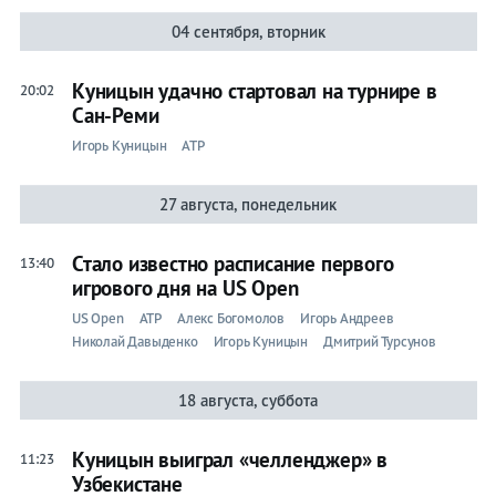
04 сентября, вторник
Игорь
Куницын удачно стартовал на турнире в
20:02
Куницын
Сан-Реми
Игорь Куницын
ATP
Лента
27 августа, понедельник
Стало известно расписание первого
13:40
Live
игрового дня на US Open
Прогнозы
US Open
ATP
Алекс Богомолов
Игорь Андреев
Вся
Николай Давыденко
Игорь Куницын
Дмитрий Турсунов
лента
18 августа, суббота
Ролан
Гаррос
Куницын выиграл «челленджер» в
11:23
ATP
Узбекистане
WTA