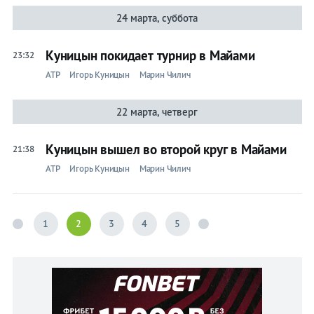
24 марта, суббота
Куницын покидает турнир в Майами
23:32
ATP
Игорь Куницын
Марин Чилич
22 марта, четверг
Куницын вышел во второй круг в Майами
21:38
ATP
Игорь Куницын
Марин Чилич
1
2
3
4
5