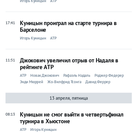
Игорь Куницын
ATP
Куницын проиграл на старте турнира в
17:41
Барселоне
Игорь Куницын
ATP
Джокович увеличил отрыв от Надаля в
11:51
рейтинге ATP
ATP
Новак Джокович
Рафаэль Надаль
Роджер Федерер
Энди Мюррей
Жо-Вилфрид Тсонга
Давид Феррер
13 апреля, пятница
Куницын не смог выйти в четвертьфинал
08:13
турнира в Хьюстоне
ATP
Игорь Куницын