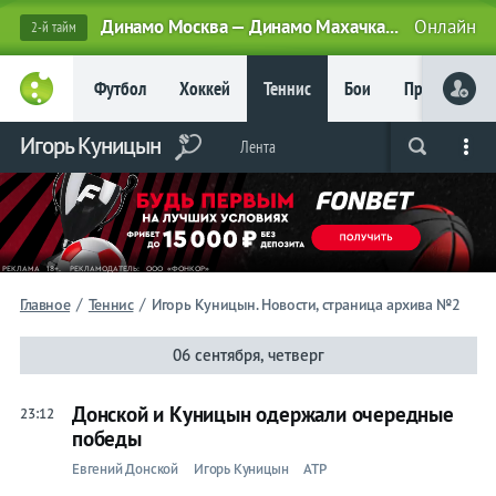
Динамо Москва — Динамо Махачкала
Онлайн
2-й тайм
Главное
Футбол
Хоккей
Теннис
Бои
Прочие
Фрибет
до 15
000 ₽
Игорь Куницын
Лента
Live
Вся лента
Прогнозы
Букмекеры
Новым
игрокам, без
условий
Футбол
Хоккей
/
/
Главное
Теннис
Игорь Куницын. Новости, страница архива №2
Прогнозы
06 сентября, четверг
на спорт
Донской и Куницын одержали очередные
23:12
Букмекеры
победы
Евгений Донской
Игорь Куницын
ATP
Теннис