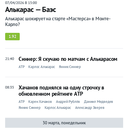
07/04/2026 В 15:00
Алькарас — Баэс
Алькарас шокирует на старте «Мастерса» в Монте-
Карло?
1.92
Синнер: Я скучаю по матчам с Алькарасом
21:40
ATP
Карлос Алькарас
Янник Синнер
Хачанов поднялся на одну строчку в
08:35
обновленном рейтинге ATP
ATP
Карен Хачанов
Андрей Рублёв
Даниил Медведев
Янник Синнер
Карлос Алькарас
Александр Зверев
30 марта, понедельник