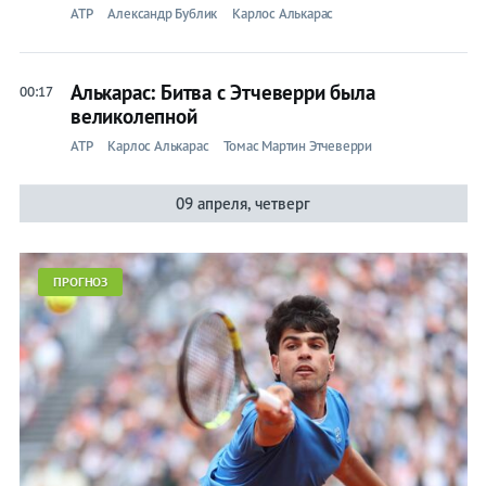
ATP
Александр Бублик
Карлос Алькарас
Алькарас: Битва с Этчеверри была
00:17
великолепной
ATP
Карлос Алькарас
Томас Мартин Этчеверри
09 апреля, четверг
ПРОГНОЗ