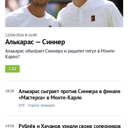
Карлос
Алькарас
12/04/2026 В 16:00
Лента
Алькарас — Синнер
Алькарас обыграет Синнера и защитит титул в Монте-
Карло?
2.02
Live
Прогнозы
Вся
Алькарас сыграет против Синнера в финале
18:28
лента
«Мастерса» в Монте-Карло
Ролан
ATP
Карлос Алькарас
Гаррос
ATP
Рублёв и Хачанов узнали своих соперников
14:50
WTA