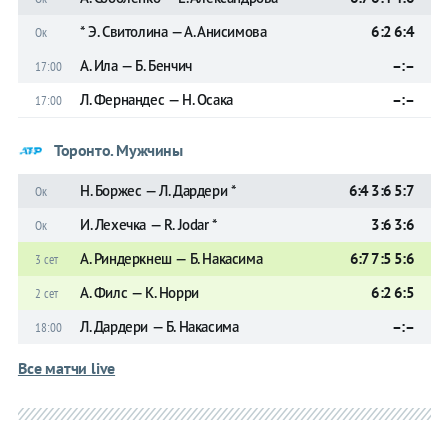
* Э. Свитолина — А. Анисимова
6:2 6:4
Ок
А. Ила — Б. Бенчич
–:–
17:00
Л. Фернандес — Н. Осака
–:–
17:00
Торонто. Мужчины
Н. Боржес — Л. Дардери *
6:4 3:6 5:7
Ок
И. Леxечка — R. Jodar *
3:6 3:6
Ок
А. Риндеркнеш — Б. Накасима
6:7 7:5 5:6
3 сет
А. Филс — К. Норри
6:2 6:5
2 сет
Л. Дардери — Б. Накасима
–:–
18:00
Все матчи live