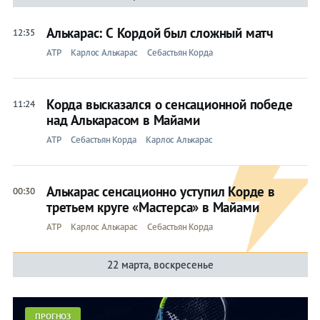
Алькарас: С Кордой был сложный матч
12:35
ATP
Карлос Алькарас
Себастьян Корда
Корда высказался о сенсационной победе
11:24
над Алькарасом в Майами
ATP
Себастьян Корда
Карлос Алькарас
Алькарас сенсационно уступил Корде в
00:30
третьем круге «Мастерса» в Майами
ATP
Карлос Алькарас
Себастьян Корда
22 марта, воскресенье
ПРОГНОЗ