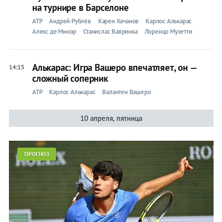
на турнире в Барселоне
Бокс
ATP
Андрей Рублёв
Карен Хачанов
Карлос Алькарас
Алекс де Минор
Станислас Вавринка
Лоренцо Музетти
Прочие
Игры
Алькарас: Игра Вашеро впечатляет, он —
14:15
сложный соперник
ATP
Карлос Алькарас
Валантен Вашeро
10 апреля, пятница
ПРОГНОЗ