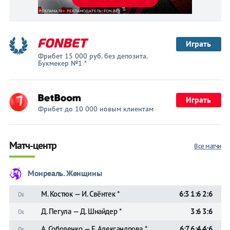
Играть
Фрибет 15 000 руб. без депозита.
Букмекер №1 *
Играть
Фрибет до 10 000 новым клиентам
Матч-центр
Все матчи
Монреаль. Женщины
М. Костюк — И. Свёнтек *
6:3 1:6 2:6
Ок
Д. Пегула — Д. Шнайдер *
3:6 3:6
Ок
А. Соболенко — Е. Александрова *
6:7 6:4 4:6
Ок