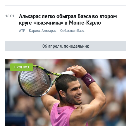
Алькарас легко обыграл Баэса во втором
16:01
круге «тысячника» в Монте-Карло
ATP
Карлос Алькарас
Себастьян Баэс
06 апреля, понедельник
ПРОГНОЗ