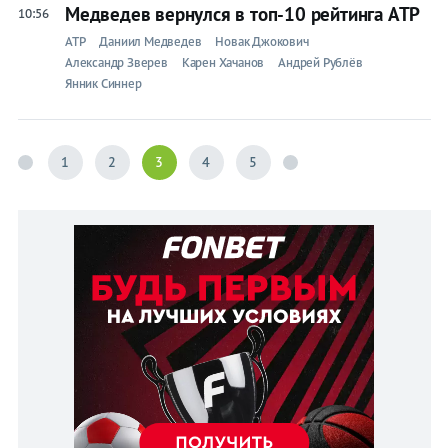
Медведев вернулся в топ-10 рейтинга АТР
10:56
ATP
Даниил Медведев
Новак Джокович
Александр Зверев
Карен Хачанов
Андрей Рублёв
Янник Синнер
1
2
3
4
5