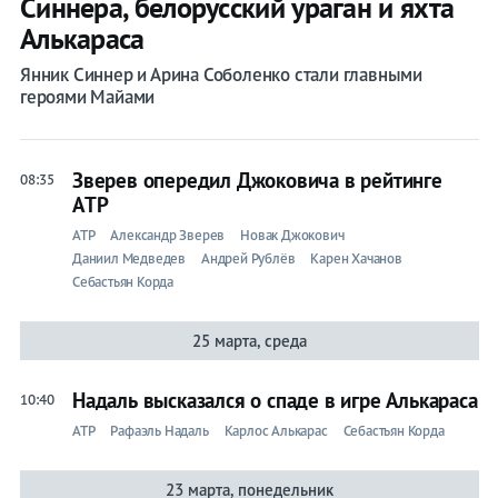
Синнера, белорусский ураган и яхта
Алькараса
Янник Синнер и Арина Соболенко стали главными
героями Майами
Зверев опередил Джоковича в рейтинге
08:35
ATP
ATP
Александр Зверев
Новак Джокович
Даниил Медведев
Андрей Рублёв
Карен Хачанов
Себастьян Корда
25 марта, среда
Надаль высказался о спаде в игре Алькараса
10:40
ATP
Рафаэль Надаль
Карлос Алькарас
Себастьян Корда
23 марта, понедельник