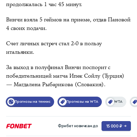
продолжалась 1 час 45 минут.
Винчи взяла 5 геймов на приеме, отдав Пановой
4 своих подачи.
Счет личных встреч стал 2-0 в пользу
итальянки.
За выход в полуфинал Винчи поспорит с
победительницей матча Ипек Сойлу (Турция)
— Магдалена Рыбарикова (Словакия).
Прогнозы на теннис
Прогнозы на WTA
WTA
Фрибет новичкам до
15 000 ₽
→