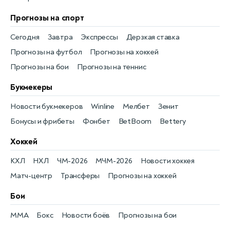
Прогнозы на спорт
Сегодня
Завтра
Экспрессы
Дерзкая ставка
Прогнозы на футбол
Прогнозы на хоккей
Прогнозы на бои
Прогнозы на теннис
Букмекеры
Новости букмекеров
Winline
Мелбет
Зенит
Бонусы и фрибеты
Фонбет
BetBoom
Bettery
Хоккей
КХЛ
НХЛ
ЧМ-2026
МЧМ-2026
Новости хоккея
Матч-центр
Трансферы
Прогнозы на хоккей
Бои
MMA
Бокс
Новости боёв
Прогнозы на бои