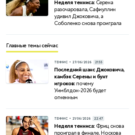
Неделя тенниса:
Серена
разочаровала, Сафиуллин
удивил Джоковича, а
Соболенко снова проиграла
Главные темы сейчас
•
ТЕННИС
27/06/2026
21:55
Последний шанс Джоковича,
камбэк Серены и бунт
игроков:
почему
Уимблдон-2026 будет
огненным
•
ТЕННИС
21/06/2026
22:47
Неделя тенниса:
Фриц снова
проиграл в финале, Носкова