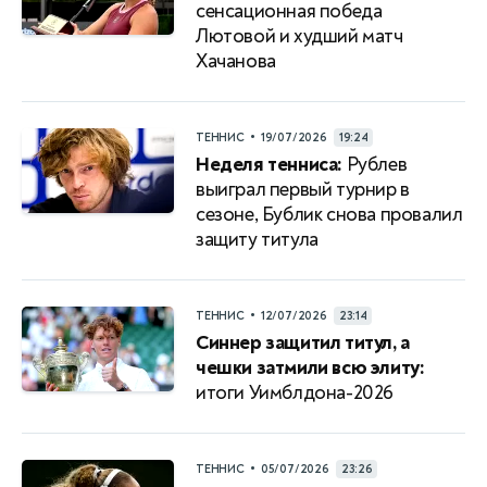
сенсационная победа
Лютовой и худший матч
Хачанова
•
ТЕННИС
19/07/2026
19:24
Неделя тенниса:
Рублев
выиграл первый турнир в
сезоне, Бублик снова провалил
защиту титула
•
ТЕННИС
12/07/2026
23:14
Синнер защитил титул, а
чешки затмили всю элиту:
итоги Уимблдона-2026
•
ТЕННИС
05/07/2026
23:26