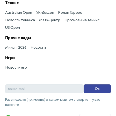
Теннис
Australian Open
Уимблдон
Ролан Гаррос
Новости тенниса
Матч-центр
Прогнозы на теннис
US Open
Прочие виды
Милан-2026
Новости
Игры
Новости игр
Ок
Раз в неделю (примерно) о самом главном в спорте — у вас
на почте