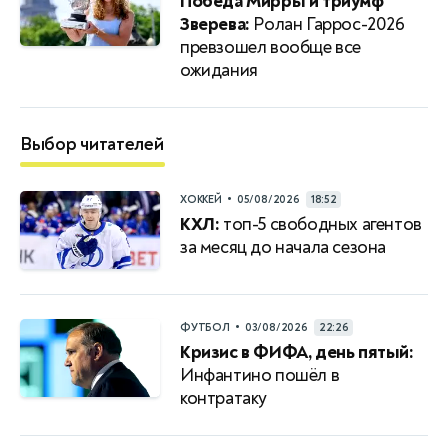
Победа Мирры и триумф
Зверева:
Ролан Гаррос-2026
превзошел вообще все
ожидания
Выбор читателей
•
ХОККЕЙ
05/08/2026
18:52
КХЛ:
топ-5 свободных агентов
за месяц до начала сезона
•
ФУТБОЛ
03/08/2026
22:26
Кризис в ФИФА, день пятый:
Инфантино пошёл в
контратаку