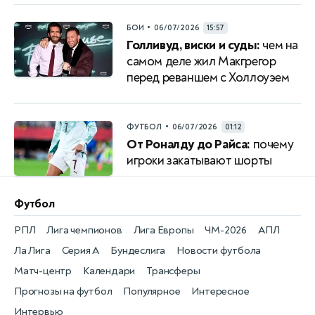
•
БОИ
06/07/2026
15:57
Голливуд, виски и суды:
чем на
самом деле жил Макгрегор
перед реваншем с Холлоуэем
•
ФУТБОЛ
06/07/2026
01:12
От Роналду до Райса:
почему
игроки закатывают шорты
Футбол
РПЛ
Лига чемпионов
Лига Европы
ЧМ-2026
АПЛ
Ла Лига
Серия А
Бундеслига
Новости футбола
Матч-центр
Календари
Трансферы
Прогнозы на футбол
Популярное
Интересное
Интервью