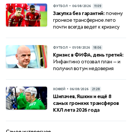
•
ФУТБОЛ
06/08/2026
11:09
Закупка без гарантий:
почему
громкое трансферное лето
почти всегда ведет к кризису
•
ФУТБОЛ
01/08/2026
18:06
Кризис в ФИФА, день третий:
Инфантино отозвал план — и
получил вотум недоверия
•
ХОККЕЙ
06/08/2026
21:28
Шипачев, Яшкин и ещё 8
самых громких трансферов
КХЛ лета 2026 года
Самое интересное