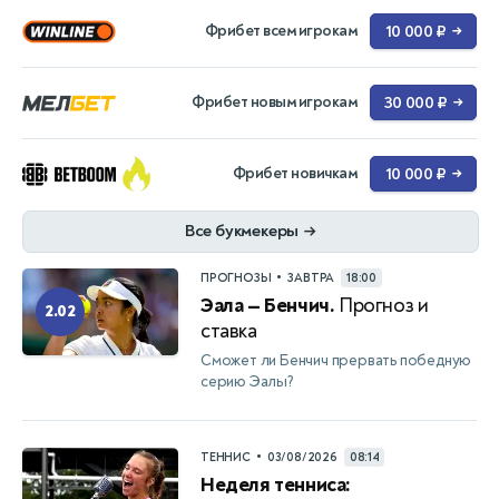
Фрибет всем игрокам
10 000 ₽
→
Фрибет новым игрокам
30 000 ₽
→
Фрибет новичкам
10 000 ₽
→
Все букмекеры
→
•
ПРОГНОЗЫ
ЗАВТРА
18:00
Эала — Бенчич.
Прогноз и
2.02
ставка
Сможет ли Бенчич прервать победную
серию Эалы?
•
ТЕННИС
03/08/2026
08:14
Неделя тенниса: