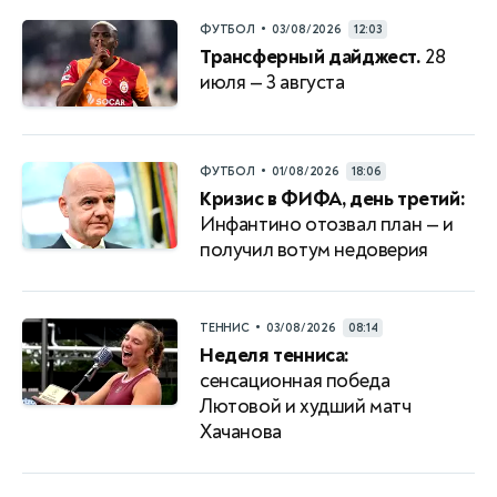
•
ФУТБОЛ
03/08/2026
12:03
Трансферный дайджест.
28
июля — 3 августа
•
ФУТБОЛ
01/08/2026
18:06
Кризис в ФИФА, день третий:
Инфантино отозвал план — и
получил вотум недоверия
•
ТЕННИС
03/08/2026
08:14
Неделя тенниса:
сенсационная победа
Лютовой и худший матч
Хачанова