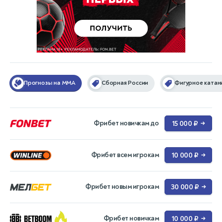
Прогнозы на MMA
Сборная России
Фигурное катан
Фрибет новичкам до
15 000 ₽
→
Фрибет всем игрокам
10 000 ₽
→
Фрибет новым игрокам
30 000 ₽
→
Фрибет новичкам
10 000 ₽
→