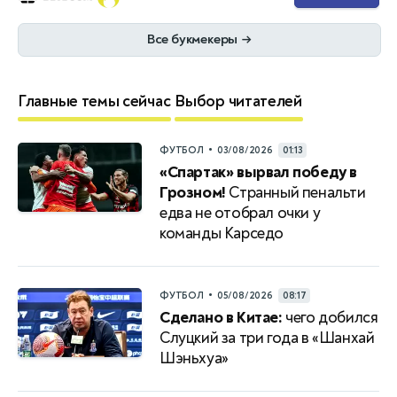
Все букмекеры
→
Главные темы сейчас
Выбор читателей
•
ФУТБОЛ
03/08/2026
01:13
«Спартак» вырвал победу в
Грозном!
Странный пенальти
едва не отобрал очки у
команды Карседо
•
ФУТБОЛ
05/08/2026
08:17
Сделано в Китае:
чего добился
Слуцкий за три года в «Шанхай
Шэньхуа»