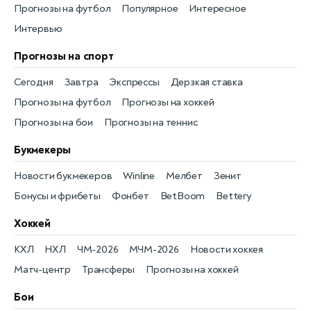
Прогнозы на футбол
Популярное
Интересное
Интервью
Прогнозы на спорт
Сегодня
Завтра
Экспрессы
Дерзкая ставка
Прогнозы на футбол
Прогнозы на хоккей
Прогнозы на бои
Прогнозы на теннис
Букмекеры
Новости букмекеров
Winline
Мелбет
Зенит
Бонусы и фрибеты
Фонбет
BetBoom
Bettery
Хоккей
КХЛ
НХЛ
ЧМ-2026
МЧМ-2026
Новости хоккея
Матч-центр
Трансферы
Прогнозы на хоккей
Бои