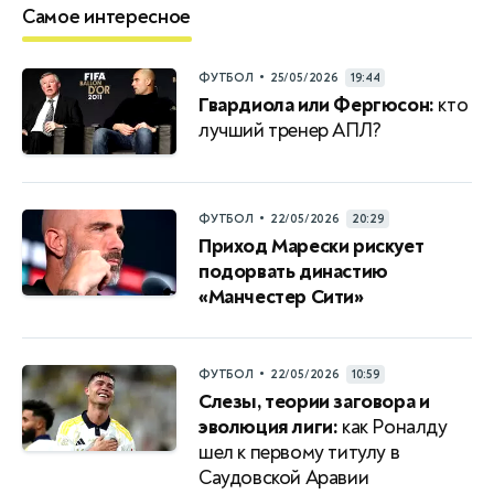
Самое интересное
•
ФУТБОЛ
25/05/2026
19:44
Гвардиола или Фергюсон:
кто
лучший тренер АПЛ?
•
ФУТБОЛ
22/05/2026
20:29
Приход Марески рискует
подорвать династию
«Манчестер Сити»
•
ФУТБОЛ
22/05/2026
10:59
Слезы, теории заговора и
эволюция лиги:
как Роналду
шел к первому титулу в
Саудовской Аравии