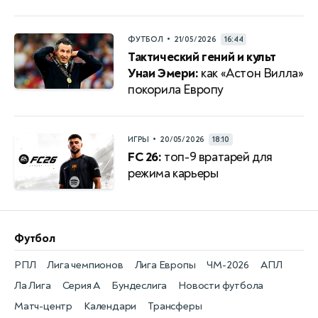
•
ФУТБОЛ
21/05/2026
16:44
Тактический гений и культ
Унаи Эмери:
как «Астон Вилла»
покорила Европу
•
ИГРЫ
20/05/2026
18:10
FC 26:
топ-9 вратарей для
режима карьеры
Футбол
РПЛ
Лига чемпионов
Лига Европы
ЧМ-2026
АПЛ
Ла Лига
Серия А
Бундеслига
Новости футбола
Матч-центр
Календари
Трансферы