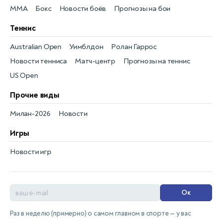
MMA
Бокс
Новости боёв
Прогнозы на бои
Теннис
Australian Open
Уимблдон
Ролан Гаррос
Новости тенниса
Матч-центр
Прогнозы на теннис
US Open
Прочие виды
Милан-2026
Новости
Игры
Новости игр
Ок
Раз в неделю (примерно) о самом главном в спорте — у вас