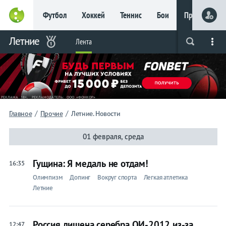
Футбол
Хоккей
Теннис
Бои
Прочие
Главное
Летние
Фрибет
Лента
Live
Вся лента
Прогнозы
Букмекеры
до 15
000 ₽
Новым
игрокам, без
условий
Футбол
/
/
Главное
Прочие
Летние. Новости
Прогнозы
01 февраля, среда
на спорт
Гущина: Я медаль не отдам!
16:35
Букмекеры
Олимпизм
Допинг
Вокруг спорта
Легкая атлетика
Летние
Хоккей
Теннис
Россия лишена серебра ОИ-2012 из-за
12:47