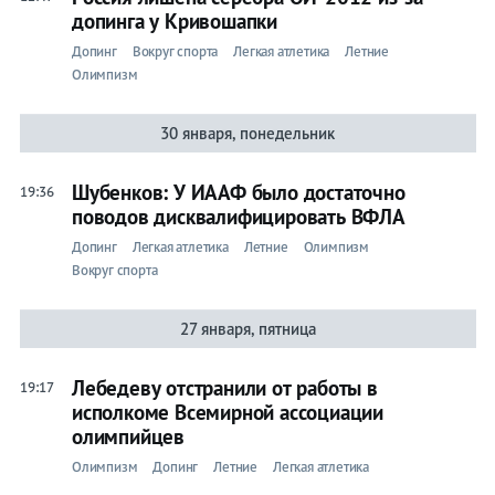
допинга у Кривошапки
Бои
Допинг
Вокруг спорта
Легкая атлетика
Летние
Олимпизм
Прочие
30 января, понедельник
Летние
Шубенков: У ИААФ было достаточно
19:36
Лента
поводов дисквалифицировать ВФЛА
Допинг
Легкая атлетика
Летние
Олимпизм
Вокруг спорта
Вся
27 января, пятница
лента
Универсиада-2019
Лебедеву отстранили от работы в
19:17
исполкоме Всемирной ассоциации
ЧМ по
олимпийцев
фигурному
Олимпизм
Допинг
Летние
Легкая атлетика
Биатлон