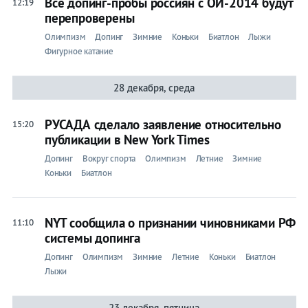
Все допинг-пробы россиян с ОИ-2014 будут
12:19
перепроверены
Олимпизм
Допинг
Зимние
Коньки
Биатлон
Лыжи
Фигурное катание
28 декабря, среда
РУСАДА сделало заявление относительно
15:20
публикации в New York Times
Допинг
Вокруг спорта
Олимпизм
Летние
Зимние
Коньки
Биатлон
NYT сообщила о признании чиновниками РФ
11:10
системы допинга
Допинг
Олимпизм
Зимние
Летние
Коньки
Биатлон
Лыжи
23 декабря, пятница