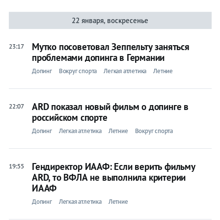
22 января, воскресенье
Мутко посоветовал Зеппельту заняться
23:17
проблемами допинга в Германии
Допинг
Вокруг спорта
Легкая атлетика
Летние
ARD показал новый фильм о допинге в
22:07
российском спорте
Допинг
Легкая атлетика
Летние
Вокруг спорта
Гендиректор ИААФ: Если верить фильму
19:55
ARD, то ВФЛА не выполнила критерии
ИААФ
Допинг
Легкая атлетика
Летние