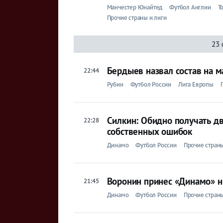
Манчестер Юнайтед
Футбол Англии
Т
Прочие страны и лиги
23 
Бердыев назвал состав на 
22:44
Рубин
Футбол России
Лига Европы
Силкин: Обидно получать дв
22:28
собственных ошибок
Динамо
Футбол России
Прочие страны
Воронин принес «Динамо» н
21:45
Динамо
Футбол России
Прочие страны