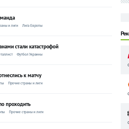
оманда
раны и лиги
Лига Европы
Рек
анами стали катастрофой
таллист
Футбол Украины
отнеслись к матчу
опы
Прочие страны и лиги
ло проходить
опы
Прочие страны и лиги