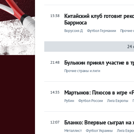
Игры
Китайский клуб готовит ре
15:38
Барриоса
Боруссия Д
Футбол Германии
Прочие 
24 
Булыкин принял участие в т
21:48
Прочие страны и лиги
Мартынов: Плюсов в игре «Р
14:35
Рубин
Футбол России
Лига Европы
Бланко: Впервые сыграл на
12:07
Металлист
Футбол Украины
Лига Евр