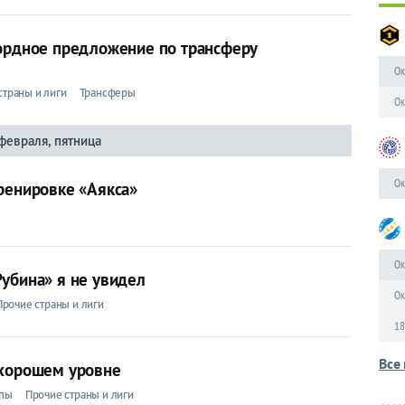
кордное предложение по трансферу
Ок
страны и лиги
Трансферы
Ок
февраля, пятница
Ок
ренировке «Аякса»
Ок
убина» я не увидел
Ок
Прочие страны и лиги
18
Все 
 хорошем уровне
опы
Прочие страны и лиги