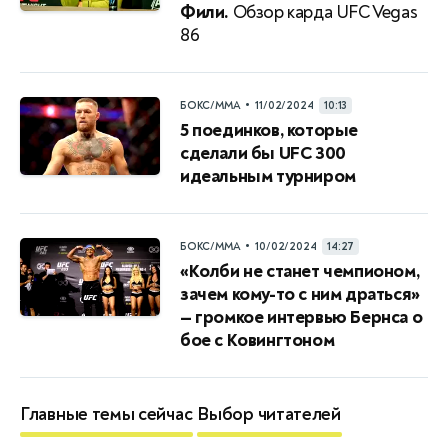
Фили.
Обзор карда UFC Vegas
86
•
БОКС/ММА
11/02/2024
10:13
5 поединков, которые
сделали бы UFC 300
идеальным турниром
•
БОКС/ММА
10/02/2024
14:27
«Колби не станет чемпионом,
зачем кому-то с ним драться»
— громкое интервью Бернса о
бое с Ковингтоном
Главные темы сейчас
Выбор читателей