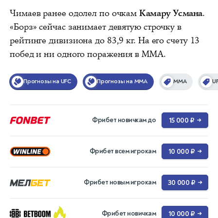
Чимаев ранее одолел по очкам
Камару Усмана
.
«Борз» сейчас занимает девятую строчку в
рейтинге дивизиона до 83,9 кг. На его счету 13
побед и ни одного поражения в ММА.
Прогнозы на UFC
Прогнозы на MMA
ММА
U
Фрибет новичкам до
15 000 ₽
→
Фрибет всем игрокам
10 000 ₽
→
Фрибет новым игрокам
30 000 ₽
→
Фрибет новичкам
10 000 ₽
→