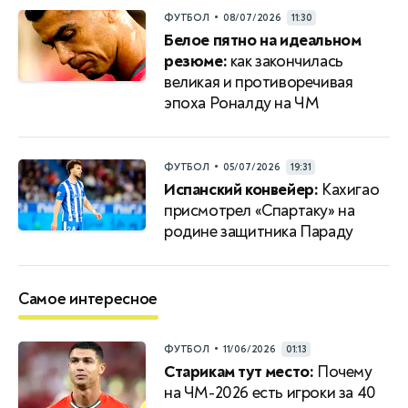
•
ФУТБОЛ
08/07/2026
11:30
Белое пятно на идеальном
резюме:
как закончилась
великая и противоречивая
эпоха Роналду на ЧМ
•
ФУТБОЛ
05/07/2026
19:31
Испанский конвейер:
Кахигао
присмотрел «Спартаку» на
родине защитника Параду
Самое интересное
•
ФУТБОЛ
11/06/2026
01:13
Старикам тут место:
Почему
на ЧМ-2026 есть игроки за 40