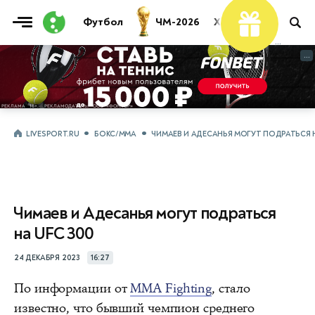
Футбол
ЧМ-2026
Хоккей
Теннис
...
...
LIVESPORT.RU
БОКС/ММА
ЧИМАЕВ И АДЕСАНЬЯ МОГУТ ПОДРАТЬСЯ Н
Чимаев и Адесанья могут подраться
на UFC 300
24 ДЕКАБРЯ 2023
16:27
По информации от
MMA Fighting
, стало
известно, что бывший чемпион среднего