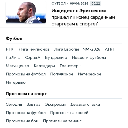
•
ФУТБОЛ
09/06/2026
00:22
Инцидент с Эриксеном:
пришел ли конец сердечным
стартерам в спорте?
Футбол
РПЛ
Лига чемпионов
Лига Европы
ЧМ-2026
АПЛ
Ла Лига
Серия А
Бундеслига
Новости футбола
Матч-центр
Календари
Трансферы
Прогнозы на футбол
Популярное
Интересное
Интервью
Прогнозы на спорт
Сегодня
Завтра
Экспрессы
Дерзкая ставка
Прогнозы на футбол
Прогнозы на хоккей
Прогнозы на бои
Прогнозы на теннис