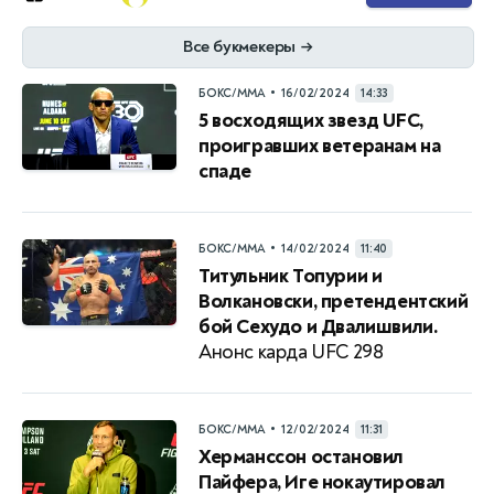
Все букмекеры
→
•
БОКС/ММА
16/02/2024
14:33
5 восходящих звезд UFC,
проигравших ветеранам на
спаде
•
БОКС/ММА
14/02/2024
11:40
Титульник Топурии и
Волкановски, претендентский
бой Сехудо и Двалишвили.
Анонс карда UFC 298
•
БОКС/ММА
12/02/2024
11:31
Херманссон остановил
Пайфера, Иге нокаутировал