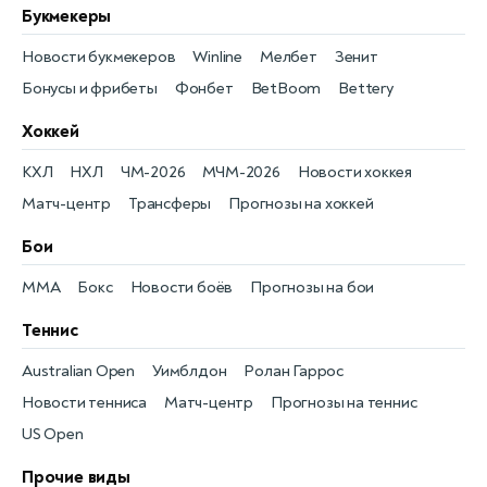
Букмекеры
Новости букмекеров
Winline
Мелбет
Зенит
Бонусы и фрибеты
Фонбет
BetBoom
Bettery
Хоккей
КХЛ
НХЛ
ЧМ-2026
МЧМ-2026
Новости хоккея
Матч-центр
Трансферы
Прогнозы на хоккей
Бои
MMA
Бокс
Новости боёв
Прогнозы на бои
Теннис
Australian Open
Уимблдон
Ролан Гаррос
Новости тенниса
Матч-центр
Прогнозы на теннис
US Open
Прочие виды