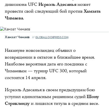
дивизиона UFC
Исраэль Адесанья
может
провести свой следующий бой против
Хамзата
Чимаева
.
Хамзат Чимаев
GLOBALLOOKPRESS.COM
Накануне новозеландец объявил о
возвращении в октагон в ближайшее время.
Наиболее вероятная дата его поединка с
Чимаевым — турнир UFC 300, который
состоится 14 апреля.
Исраэль Адесанья в своем предыдущем бою
уступил единогласным решением судей
Шону
Стрикленду
и лишился титула в среднем весе.