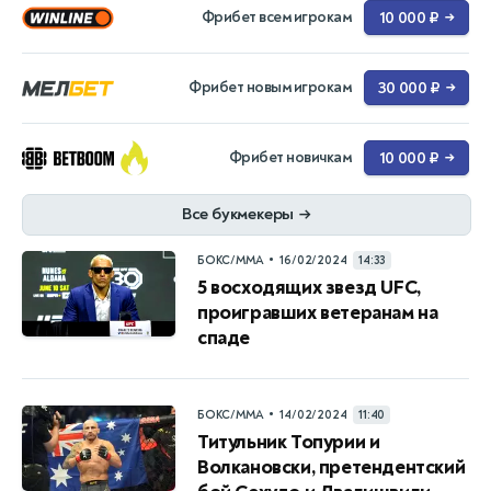
Фрибет всем игрокам
10 000 ₽
→
Фрибет новым игрокам
30 000 ₽
→
Фрибет новичкам
10 000 ₽
→
Все букмекеры
→
•
БОКС/ММА
16/02/2024
14:33
5 восходящих звезд UFC,
проигравших ветеранам на
спаде
•
БОКС/ММА
14/02/2024
11:40
Титульник Топурии и
Волкановски, претендентский