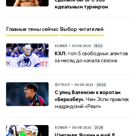
идеальным турниром
Главные темы сейчас
Выбор читателей
•
ХОККЕЙ
05/08/2026
18:52
КХЛ:
топ-5 свободных агентов
за месяц до начала сезона
•
ФУТБОЛ
05/08/2026
20:56
С улиц Валенсии к воротам
«Бернабеу».
Чем Эспи привлек
мадридский «Реал»
•
ХОККЕЙ
06/08/2026
21:28
Шипачев, Яшкин и ещё 8