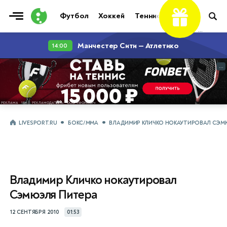
Футбол
Хоккей
Теннис
Бои
Прочие
...
...
LIVESPORT.RU
БОКС/ММА
ВЛАДИМИР КЛИЧКО НОКАУТИРОВАЛ СЭМ
Владимир Кличко нокаутировал
Сэмюэля Питера
12 СЕНТЯБРЯ 2010
01:53