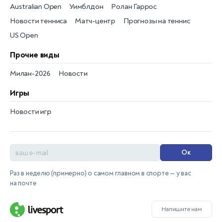
Australian Open
Уимблдон
Ролан Гаррос
Новости тенниса
Матч-центр
Прогнозы на теннис
US Open
Прочие виды
Милан-2026
Новости
Игры
Новости игр
Ок
Раз в неделю (примерно) о самом главном в спорте — у вас
на почте
Напишите нам