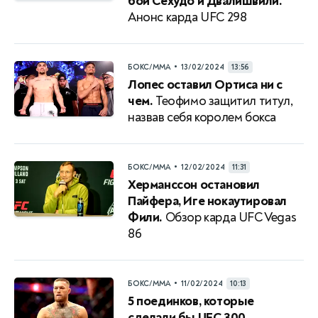
бой Сехудо и Двалишвили.
Анонс карда UFC 298
•
БОКС/ММА
13/02/2024
13:56
Лопес оставил Ортиса ни с
чем.
Теофимо защитил титул,
назвав себя королем бокса
•
БОКС/ММА
12/02/2024
11:31
Херманссон остановил
Пайфера, Иге нокаутировал
Фили.
Обзор карда UFC Vegas
86
•
БОКС/ММА
11/02/2024
10:13
5 поединков, которые
сделали бы UFC 300