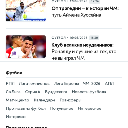
•
ФУТБОЛ
17/06/2026
07:26
От трагедии — к истории ЧМ:
путь Аймена Хуссейна
•
ФУТБОЛ
16/06/2026
16:30
Клуб великих неудачников:
Роналду и лучшие из тех, кто
не выиграл ЧМ
Футбол
РПЛ
Лига чемпионов
Лига Европы
ЧМ-2026
АПЛ
Ла Лига
Серия А
Бундеслига
Новости футбола
Матч-центр
Календари
Трансферы
Прогнозы на футбол
Популярное
Интересное
Интервью