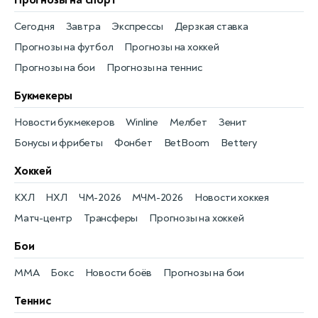
Прогнозы на спорт
Сегодня
Завтра
Экспрессы
Дерзкая ставка
Прогнозы на футбол
Прогнозы на хоккей
Прогнозы на бои
Прогнозы на теннис
Букмекеры
Новости букмекеров
Winline
Мелбет
Зенит
Бонусы и фрибеты
Фонбет
BetBoom
Bettery
Хоккей
КХЛ
НХЛ
ЧМ-2026
МЧМ-2026
Новости хоккея
Матч-центр
Трансферы
Прогнозы на хоккей
Бои
MMA
Бокс
Новости боёв
Прогнозы на бои
Теннис