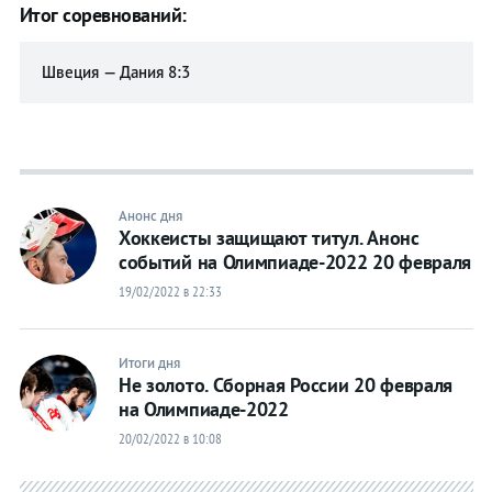
Итог соревнований:
Прыжки с
Прыжки с
трамплина
трамплина
Швеция — Дания 8:3
Санный
Санный
спорт
спорт
Скелетон
Скелетон
Сноуборд
Сноуборд
Фигурное
Фигурное
Анонс дня
катание
катание
Хоккеисты защищают титул. Анонс
Фристайл
Фристайл
событий на Олимпиаде-2022 20 февраля
Хоккей
Хоккей
19/02/2022 в 22:33
Шорт-
Шорт-
трек
трек
Итоги дня
Футбол
Футбол
Не золото. Сборная России 20 февраля
на Олимпиаде-2022
Прогнозы
Прогнозы
20/02/2022 в 10:08
на спорт
на спорт