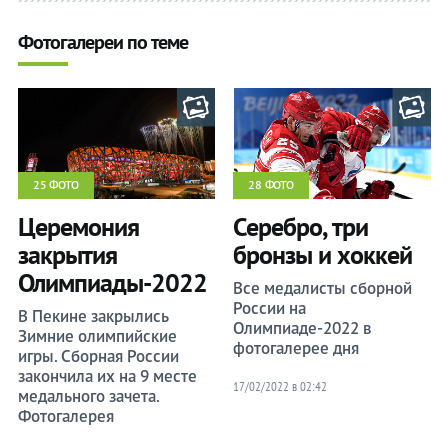
Букмекеры
Букмекеры
Фотогалереи по теме
Хоккей
Хоккей
Теннис
Теннис
Бои
Бои
25 ФОТО
28 ФОТО
Прочие
Прочие
Церемония
Серебро, три
закрытия
бронзы и хоккей
Олимпиады-2022
Все медалисты сборной
России на
В Пекине закрылись
Олимпиаде-2022 в
Зимние олимпийские
фотогалерее дня
игры. Сборная России
закончила их на 9 месте
17/02/2022 в 02:42
медального зачета.
Фотогалерея