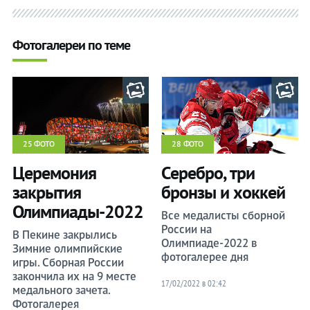
Букмекеры
Букмекеры
Фотогалереи по теме
Хоккей
Хоккей
Теннис
Теннис
Бои
Бои
Прочие
Прочие
25 ФОТО
28 ФОТО
Церемония
Серебро, три
закрытия
бронзы и хоккей
Олимпиады-2022
Все медалисты сборной
России на
В Пекине закрылись
Олимпиаде-2022 в
Зимние олимпийские
фотогалерее дня
игры. Сборная России
закончила их на 9 месте
17/02/2022 в 02:42
медального зачета.
Фотогалерея