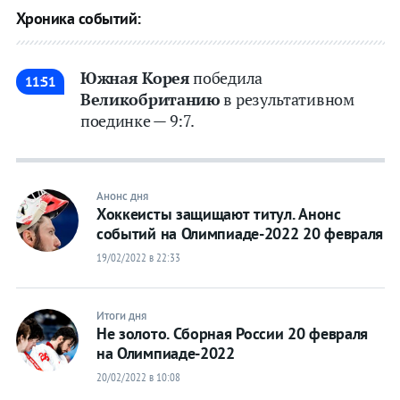
Хроника событий:
Прыжки с
Прыжки с
трамплина
трамплина
Санный
Санный
Южная Корея
победила
11:51
спорт
спорт
Великобританию
в результативном
Скелетон
Скелетон
поединке — 9:7.
Сноуборд
Сноуборд
Фигурное
Фигурное
катание
катание
Анонс дня
Фристайл
Фристайл
Хоккеисты защищают титул. Анонс
Хоккей
Хоккей
событий на Олимпиаде-2022 20 февраля
Шорт-
Шорт-
19/02/2022 в 22:33
трек
трек
Футбол
Футбол
Итоги дня
Не золото. Сборная России 20 февраля
Прогнозы
Прогнозы
на Олимпиаде-2022
20/02/2022 в 10:08
на спорт
на спорт