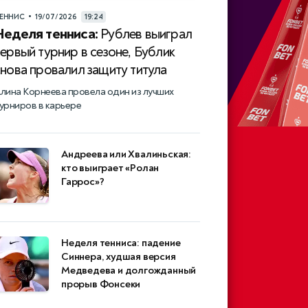
•
ЕННИС
19/07/2026
19:24
Неделя тенниса:
Рублев выиграл
ервый турнир в сезоне, Бублик
нова провалил защиту титула
лина Корнеева провела один из лучших
урниров в карьере
Андреева или Хвалиньская:
кто выиграет «Ролан
Гаррос»?
Неделя тенниса: падение
Синнера, худшая версия
Медведева и долгожданный
прорыв Фонсеки