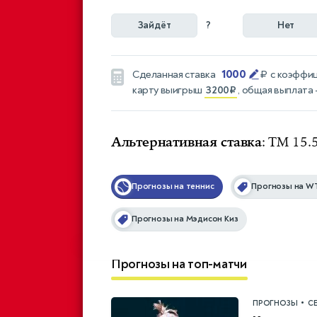
Зайдёт
?
Нет
1000
Сделанная ставка
₽
с коэффи
карту выигрыш
3200₽
, общая выплата
Альтернативная ставка
: ТМ 15
Прогнозы на теннис
Прогнозы на W
Прогнозы на Мэдисон Киз
Прогнозы на топ-матчи
•
ПРОГНОЗЫ
С