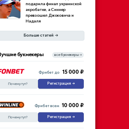
подарила финал украинской
акробатке, а Синнер
превзошел Джоковича и
Надаля
Больше статей
→
Лучшие букмекеры
все букмекеры
→
15 000 ₽
Фрибет до
Регистрация
→
Почему тут?
10 000 ₽
Фрибет всем
Регистрация
→
Почему тут?