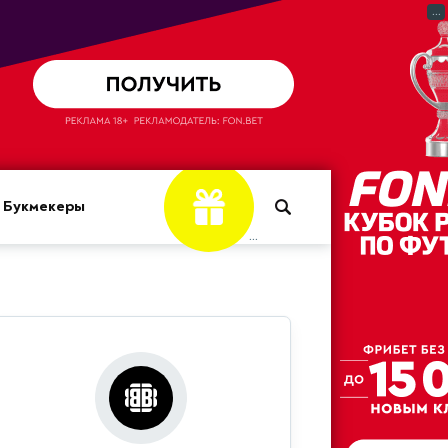
...
Букмекеры
...