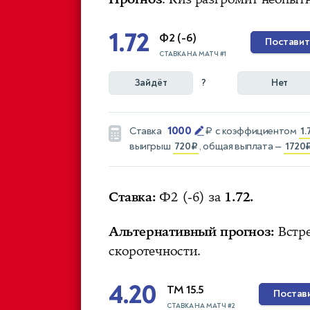
1.72
Ф2 (-6)
Поставит
СТАВКА НА МАТЧ #1
Зайдёт
?
Нет
1000
Ставка
₽
с коэффициентом
1.
выигрыш
720₽
, общая выплата —
1720
Ставка:
Ф2 (-6) за
1.72.
Альтернативный прогноз:
Встре
скоротечности.
4.20
ТМ 15.5
Постав
СТАВКА НА МАТЧ #2