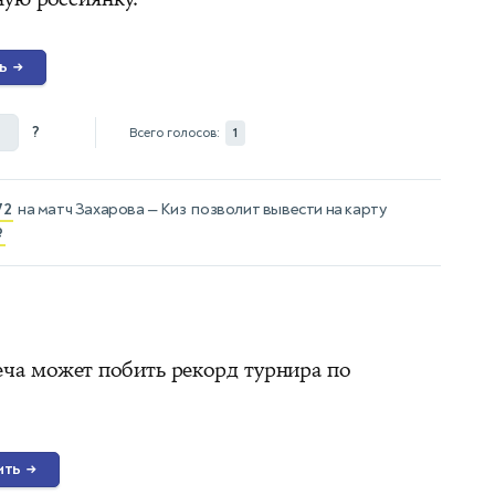
ь
→
?
Всего голосов:
1
72
на матч
Захарова — Киз
позволит вывести на карту
₽
ча может побить рекорд турнира по
ить
→