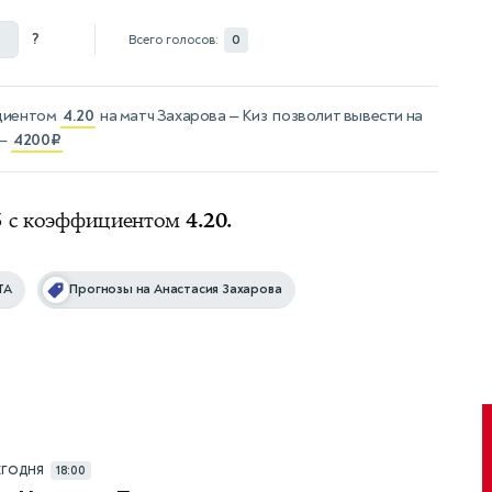
?
Всего голосов:
0
циентом
4.20
на матч
Захарова — Киз
позволит вывести на
 —
4200₽
.5 с коэффициентом
4.20.
TA
Прогнозы на Анастасия Захарова
ЕГОДНЯ
18:00