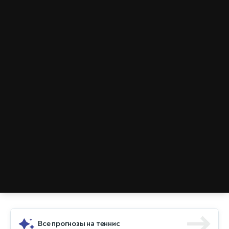
Все прогнозы на теннис