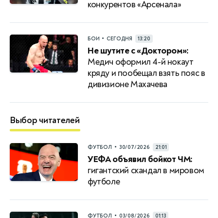
конкурентов «Арсенала»
•
БОИ
СЕГОДНЯ
13:20
Не шутите с «Доктором»:
Медич оформил 4-й нокаут
кряду и пообещал взять пояс в
дивизионе Махачева
Выбор читателей
•
ФУТБОЛ
30/07/2026
21:01
УЕФА объявил бойкот ЧМ:
гигантский скандал в мировом
футболе
•
ФУТБОЛ
03/08/2026
01:13