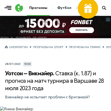
Прогнозы
Футбол
Хоккей
Теннис
...
...
LIVESPORT.RU
ПРОГНОЗЫ НА СПОРТ
ПРОГНОЗЫ НА ТЕННИС
УО
28/07/2023
15:00
Уотсон — Викмайер.
Ставка (к. 1.87) и
прогноз на матч турнира в Варшаве 28
июля 2023 года
Викмайер не испытает проблем с британкой?