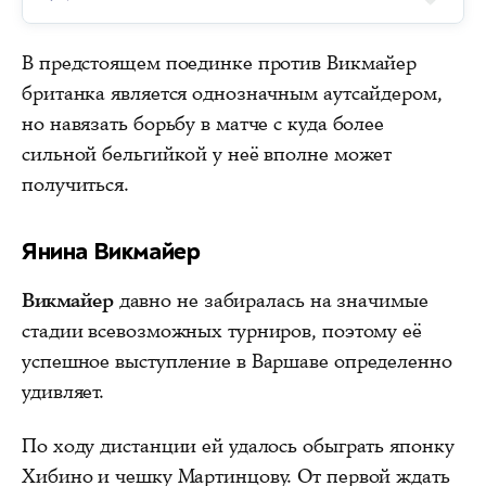
В предстоящем поединке против Викмайер
британка является однозначным аутсайдером,
но навязать борьбу в матче с куда более
сильной бельгийкой у неё вполне может
получиться.
Янина Викмайер
Викмайер
давно не забиралась на значимые
стадии всевозможных турниров, поэтому её
успешное выступление в Варшаве определенно
удивляет.
По ходу дистанции ей удалось обыграть японку
Хибино и чешку Мартинцову. От первой ждать