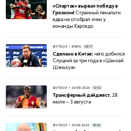
«Спартак» вырвал победу в
Грозном!
Странный пенальти
едва не отобрал очки у
команды Карседо
•
ФУТБОЛ
ВЧЕРА
08:17
Сделано в Китае:
чего добился
Слуцкий за три года в «Шанхай
Шэньхуа»
•
ФУТБОЛ
03/08/2026
12:03
Трансферный дайджест.
28
июля — 3 августа
•
ФУТБОЛ
01/08/2026
18:06