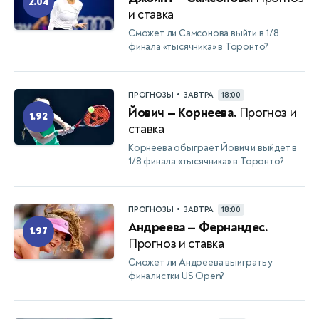
2.04
и ставка
Сможет ли Самсонова выйти в 1/8
финала «тысячника» в Торонто?
•
ПРОГНОЗЫ
ЗАВТРА
18:00
Йович — Корнеева.
Прогноз и
1.92
ставка
Корнеева обыграет Йович и выйдет в
1/8 финала «тысячника» в Торонто?
•
ПРОГНОЗЫ
ЗАВТРА
18:00
Андреева — Фернандес.
1.97
Прогноз и ставка
Сможет ли Андреева выиграть у
финалистки US Open?