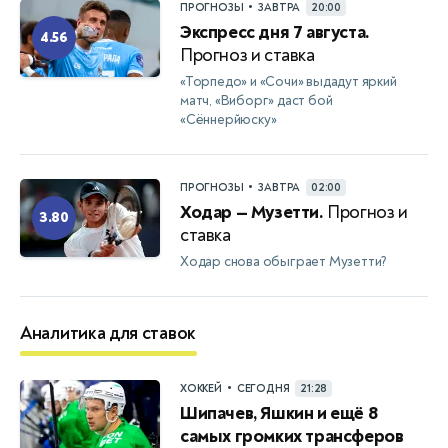
•
ПРОГНОЗЫ
ЗАВТРА
20:00
Экспресс дня 7 августа.
4.56
Прогноз и ставка
«Торпедо» и «Сочи» выдадут яркий
матч, «Виборг» даст бой
«Сённерйюску»
•
ПРОГНОЗЫ
ЗАВТРА
02:00
Ходар — Музетти.
Прогноз и
3.80
ставка
Ходар снова обыграет Музетти?
Аналитика для ставок
•
ХОККЕЙ
СЕГОДНЯ
21:28
Шипачев, Яшкин и ещё 8
самых громких трансферов