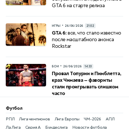
GTA 6 на старте релиза
•
ИГРЫ
26/06/2026
21:02
GTA 6:
все, что стало известно
после масштабного анонса
Rockstar
•
БОИ
26/06/2026
14:33
Провал Топурии и Пимблетта,
крах Чимаева — фавориты
стали проигрывать слишком
часто
Футбол
РПЛ
Лига чемпионов
Лига Европы
ЧМ-2026
АПЛ
Ла Лига
Серия А
Бундеслига
Новости футбола