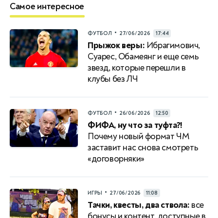
Самое интересное
•
ФУТБОЛ
27/06/2026
17:44
Прыжок веры:
Ибрагимович,
Суарес, Обамеянг и еще семь
звезд, которые перешли в
клубы без ЛЧ
•
ФУТБОЛ
26/06/2026
12:50
ФИФА, ну что за туфта?!
Почему новый формат ЧМ
заставит нас снова смотреть
«договорняки»
•
ИГРЫ
27/06/2026
11:08
Тачки, квесты, два ствола:
все
бонусы и контент, доступные в