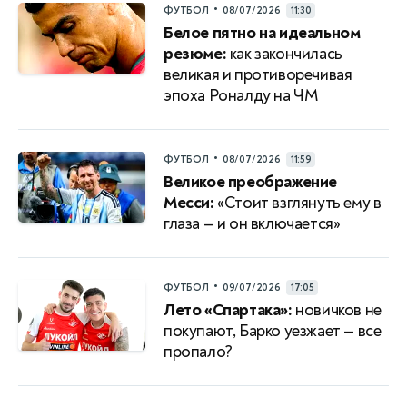
•
ФУТБОЛ
08/07/2026
11:30
Белое пятно на идеальном
резюме:
как закончилась
великая и противоречивая
эпоха Роналду на ЧМ
•
ФУТБОЛ
08/07/2026
11:59
Великое преображение
Месси:
«Стоит взглянуть ему в
глаза — и он включается»
•
ФУТБОЛ
09/07/2026
17:05
Лето «Спартака»:
новичков не
покупают, Барко уезжает — все
пропало?