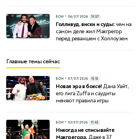
•
БОИ
06/07/2026
15:57
Голливуд, виски и суды:
чем на
самом деле жил Макгрегор
перед реваншем с Холлоуэем
Главные темы сейчас
•
БОИ
07/07/2026
15:13
Новая эра в боксе!
Дана Уайт,
его лига Zuffa и саудиты
меняют правила игры
•
БОИ
03/07/2026
11:42
Никогда не списывайте
Макгрегора.
Даже в 37