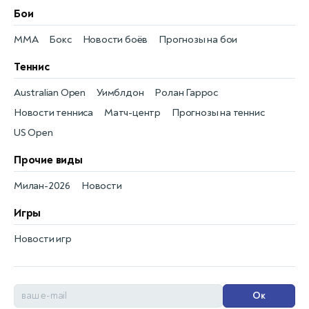
Бои
MMA
Бокс
Новости боёв
Прогнозы на бои
Теннис
Australian Open
Уимблдон
Ролан Гаррос
Новости тенниса
Матч-центр
Прогнозы на теннис
US Open
Прочие виды
Милан-2026
Новости
Игры
Новости игр
Ок