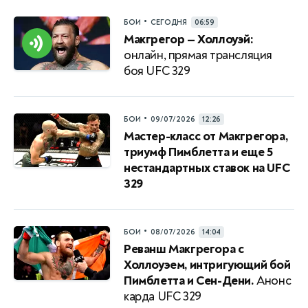
•
БОИ
СЕГОДНЯ
06:59
Макгрегор — Холлоуэй:
онлайн, прямая трансляция
боя UFC 329
•
БОИ
09/07/2026
12:26
Мастер-класс от Макгрегора,
триумф Пимблетта и еще 5
нестандартных ставок на UFC
329
•
БОИ
08/07/2026
14:04
Реванш Макгрегора с
Холлоуэем, интригующий бой
Пимблетта и Сен-Дени.
Анонс
карда UFC 329