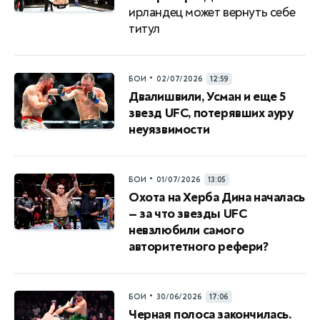
ирландец может вернуть себе
титул
•
БОИ
02/07/2026
12:59
Двалишвили, Усман и еще 5
звезд UFC, потерявших ауру
неуязвимости
•
БОИ
01/07/2026
13:05
Охота на Херба Дина началась
— за что звезды UFC
невзлюбили самого
авторитетного рефери?
•
БОИ
30/06/2026
17:06
Черная полоса закончилась.