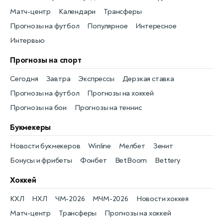
Матч-центр
Календари
Трансферы
Прогнозы на футбол
Популярное
Интересное
Интервью
Прогнозы на спорт
Сегодня
Завтра
Экспрессы
Дерзкая ставка
Прогнозы на футбол
Прогнозы на хоккей
Прогнозы на бои
Прогнозы на теннис
Букмекеры
Новости букмекеров
Winline
Мелбет
Зенит
Бонусы и фрибеты
Фонбет
BetBoom
Bettery
Хоккей
КХЛ
НХЛ
ЧМ-2026
МЧМ-2026
Новости хоккея
Матч-центр
Трансферы
Прогнозы на хоккей