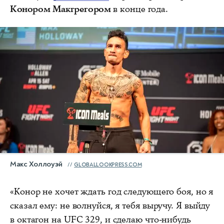
Конором Макгрегором
в конце года.
Макс Холлоуэй
GLOBALLOOKPRESS.COM
«Конор не хочет ждать год следующего боя, но я
сказал ему: не волнуйся, я тебя выручу. Я выйду
в октагон на UFC 329, и сделаю что-нибудь