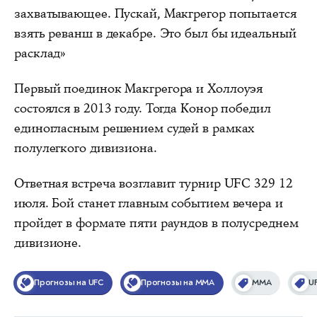
захватывающее. Пускай, Макгрегор попытается
взять реванш в декабре. Это был бы идеальный
расклад»
Первый поединок Макгрегора и Холлоуэя
состоялся в 2013 году. Тогда Конор победил
единогласным решением судей в рамках
полулегкого дивизиона.
Ответная встреча возглавит турнир UFC 329 12
июля. Бой станет главным событием вечера и
пройдет в формате пяти раундов в полусреднем
дивизионе.
Прогнозы на UFC
Прогнозы на MMA
ММА
U