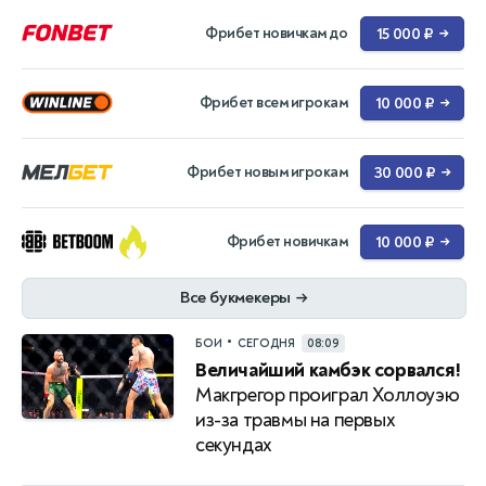
Фрибет новичкам до
15 000 ₽
→
Фрибет всем игрокам
10 000 ₽
→
Фрибет новым игрокам
30 000 ₽
→
Фрибет новичкам
10 000 ₽
→
Все букмекеры
→
•
БОИ
СЕГОДНЯ
08:09
Величайший камбэк сорвался!
Макгрегор проиграл Холлоуэю
из-за травмы на первых
секундах