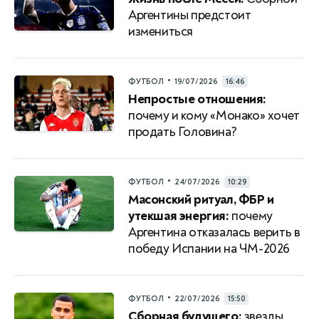
Аргентины предстоит
измениться
•
ФУТБОЛ
19/07/2026
16:46
Непростые отношения:
почему и кому «Монако» хочет
продать Головина?
•
ФУТБОЛ
24/07/2026
10:29
Масонский ритуал, ФБР и
утекшая энергия:
почему
Аргентина отказалась верить в
победу Испании на ЧМ-2026
•
ФУТБОЛ
22/07/2026
15:50
Сборная будущего:
звезды