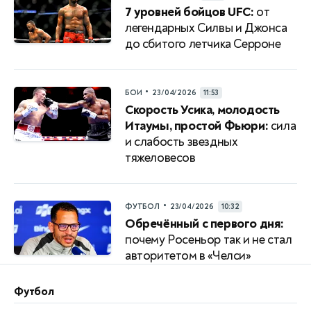
7 уровней бойцов UFC:
от
легендарных Силвы и Джонса
до сбитого летчика Серроне
•
БОИ
23/04/2026
11:53
Скорость Усика, молодость
Итаумы, простой Фьюри:
сила
и слабость звездных
тяжеловесов
•
ФУТБОЛ
23/04/2026
10:32
Обречённый с первого дня:
почему Росеньор так и не стал
авторитетом в «Челси»
Футбол