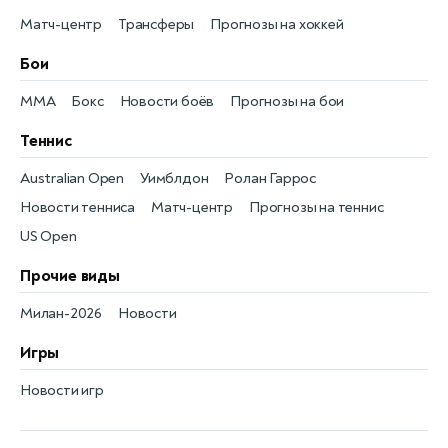
Матч-центр
Трансферы
Прогнозы на хоккей
Бои
MMA
Бокс
Новости боёв
Прогнозы на бои
Теннис
Australian Open
Уимблдон
Ролан Гаррос
Новости тенниса
Матч-центр
Прогнозы на теннис
US Open
Прочие виды
Милан-2026
Новости
Игры
Новости игр