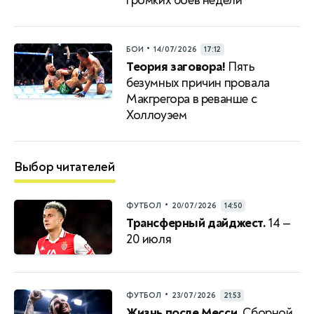
громких боев недели
•
БОИ
14/07/2026
17:12
Теория заговора!
Пять
безумных причин провала
Макгрегора в реванше с
Холлоуэем
Выбор читателей
•
ФУТБОЛ
20/07/2026
14:50
Трансферный дайджест.
14 —
20 июля
•
ФУТБОЛ
23/07/2026
21:53
Жизнь после Месси.
Сборной