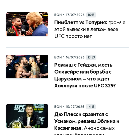
•
БОИ
17/07/2026
16:13
Пимблетт vs Топурия:
громче
этой вывески в легком весе
UFC просто нет
•
БОИ
16/07/2026
13:53
Реванш с Гейджи, месть
Оливейре или борьба с
Царукяном — что ждет
Холлоуэя после UFC 329?
•
БОИ
15/07/2026
14:15
Дю Плесси сразится с
Усманом, реванш Эблина и
Касанганая.
Анонс самых