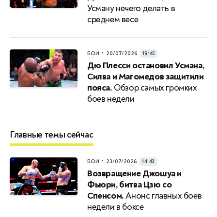
Усману нечего делать в
среднем весе
•
БОИ
20/07/2026
19:45
Дю Плесси остановил Усмана,
Силва и Магомедов защитили
пояса.
Обзор самых громких
боев недели
Главные темы сейчас
•
БОИ
23/07/2026
14:43
Возвращение Джошуа и
Фьюри, битва Цзю со
Спенсом.
Анонс главных боев
недели в боксе