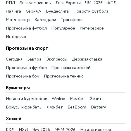
РПЛ
Лига чемпионов
Лига Европы
ЧМ-2026
АПЛ
Ла Лига
Серия А
Бундеслига
Новости футбола
Матч-центр
Календари
Трансферы
Прогнозы на футбол
Популярное
Интересное
Интервью
Прогнозы на спорт
Сегодня
Завтра
Экспрессы
Дерзкая ставка
Прогнозы на футбол
Прогнозы на хоккей
Прогнозы на бои
Прогнозы на теннис
Букмекеры
Новости букмекеров
Winline
Мелбет
Зенит
Бонусы и фрибеты
Фонбет
BetBoom
Bettery
Хоккей
КХЛ
НХЛ
ЧМ-2026
МЧМ-2026
Новости хоккея