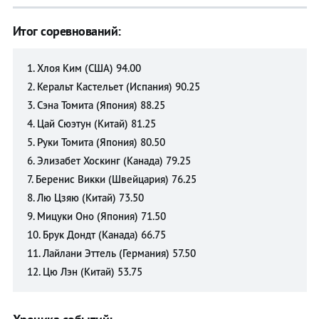
Прыжки с
Прыжки с
Итог соревнований:
трамплина
трамплина
Санный
Санный
спорт
спорт
1. Хлоя Ким (США) 94.00
2. Керальт Кастельет (Испания) 90.25
Скелетон
Скелетон
3. Сэна Томита (Япония) 88.25
Сноуборд
Сноуборд
4. Цай Сюэтун (Китай) 81.25
Фигурное
Фигурное
5. Руки Томита (Япония) 80.50
катание
катание
6. Элизабет Хоскинг (Канада) 79.25
Фристайл
Фристайл
7. Беренис Викки (Швейцария) 76.25
Хоккей
Хоккей
8. Лю Цзяю (Китай) 73.50
Шорт-
Шорт-
9. Мицуки Оно (Япония) 71.50
трек
трек
10. Брук Дондт (Канада) 66.75
Футбол
Футбол
11. Лайлани Эттель (Германия) 57.50
12. Цю Лэн (Китай) 53.75
Прогнозы
Прогнозы
на спорт
на спорт