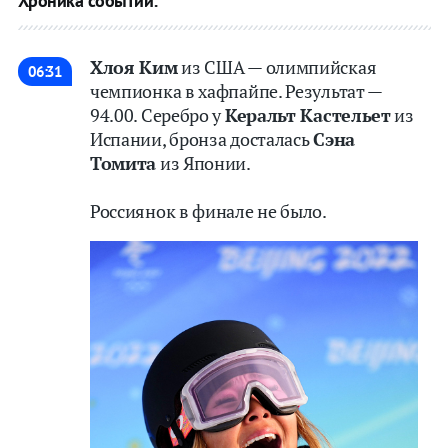
Хроника событий:
Букмекеры
Букмекеры
Хлоя Ким
из США — олимпийская
Хоккей
Хоккей
06:31
чемпионка в хафпайпе. Результат —
94.00. Серебро у
Керальт Кастельет
из
Теннис
Теннис
Испании, бронза досталась
Сэна
Бои
Бои
Томита
из Японии.
Прочие
Прочие
Россиянок в финале не было.