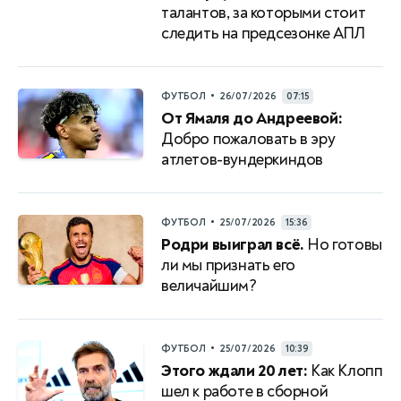
талантов, за которыми стоит
следить на предсезонке АПЛ
•
ФУТБОЛ
26/07/2026
07:15
От Ямаля до Андреевой:
Добро пожаловать в эру
атлетов-вундеркиндов
•
ФУТБОЛ
25/07/2026
15:36
Родри выиграл всё.
Но готовы
ли мы признать его
величайшим?
•
ФУТБОЛ
25/07/2026
10:39
Этого ждали 20 лет:
Как Клопп
шел к работе в сборной