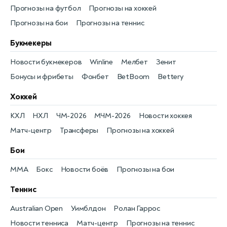
Прогнозы на футбол
Прогнозы на хоккей
Прогнозы на бои
Прогнозы на теннис
Букмекеры
Новости букмекеров
Winline
Мелбет
Зенит
Бонусы и фрибеты
Фонбет
BetBoom
Bettery
Хоккей
КХЛ
НХЛ
ЧМ-2026
МЧМ-2026
Новости хоккея
Матч-центр
Трансферы
Прогнозы на хоккей
Бои
MMA
Бокс
Новости боёв
Прогнозы на бои
Теннис
Australian Open
Уимблдон
Ролан Гаррос
Новости тенниса
Матч-центр
Прогнозы на теннис