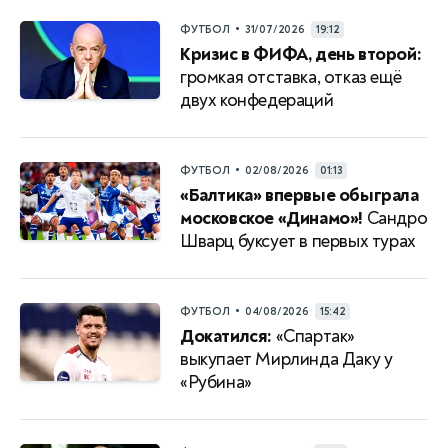
•
ФУТБОЛ
31/07/2026
19:12
Кризис в ФИФА, день второй:
громкая отставка, отказ ещё
двух конфедераций
•
ФУТБОЛ
02/08/2026
01:13
«Балтика» впервые обыграла
московское «Динамо»!
Сандро
Шварц буксует в первых турах
•
ФУТБОЛ
04/08/2026
15:42
Докатился:
«Спартак»
выкупает Мирлинда Даку у
«Рубина»