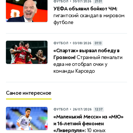
•
ФУТБОЛ
30/07/2026
21:01
УЕФА объявил бойкот ЧМ:
гигантский скандал в мировом
футболе
•
ФУТБОЛ
03/08/2026
01:13
«Спартак» вырвал победу в
Грозном!
Странный пенальти
едва не отобрал очки у
команды Карседо
Самое интересное
•
ФУТБОЛ
26/07/2026
12:37
«Маленький Месси» из «МЮ»
и 16-летний феномен
«Ливерпуля»:
10 юных