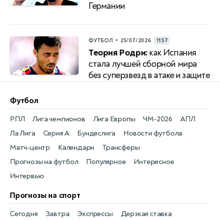
Германии
•
ФУТБОЛ
25/07/2026
11:57
Теория Родри:
как Испания
стала лучшей сборной мира
без суперзвезд в атаке и защите
Футбол
РПЛ
Лига чемпионов
Лига Европы
ЧМ-2026
АПЛ
Ла Лига
Серия А
Бундеслига
Новости футбола
Матч-центр
Календари
Трансферы
Прогнозы на футбол
Популярное
Интересное
Интервью
Прогнозы на спорт
Сегодня
Завтра
Экспрессы
Дерзкая ставка