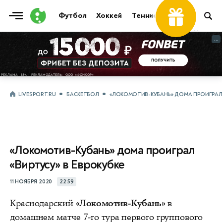
Футбол
Хоккей
Теннис
Бои
Прочие
...
...
LIVESPORT.RU
БАСКЕТБОЛ
«ЛОКОМОТИВ-КУБАНЬ» ДОМА ПРОИГРАЛ «
«Локомотив-Кубань» дома проиграл
«Виртусу» в Еврокубке
11 НОЯБРЯ 2020
22:59
Краснодарский
«Локомотив-Кубань»
в
домашнем матче 7-го тура первого группового