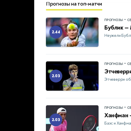
Прогнозы на топ-матчи
•
ПРОГНОЗЫ
С
Бублик —
2.44
Неужели Бубл
•
ПРОГНОЗЫ
С
Этчеверри
2.03
Этчеверри об
•
ПРОГНОЗЫ
С
Ханфман —
2.03
Баэс и Ханфм