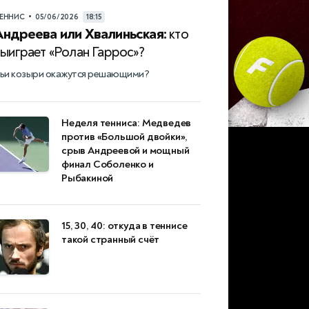
•
ЕННИС
05/06/2026
18:15
Андреева или Хвалиньская:
кто
выиграет «Ролан Гаррос»?
ьи козыри окажутся решающими?
Неделя тенниса: Медведев
против «Большой двойки»,
срыв Андреевой и мощный
финал Соболенко и
Рыбакиной
15, 30, 40: откуда в теннисе
такой странный счёт