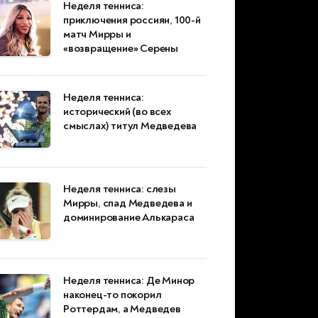
Неделя тенниса:
приключения россиян, 100-й
матч Мирры и
«возвращение» Серены
Неделя тенниса:
исторический (во всех
смыслах) титул Медведева
Неделя тенниса: слезы
Мирры, спад Медведева и
доминирование Алькараса
Неделя тенниса: Де Минор
наконец-то покорил
Роттердам, а Медведев