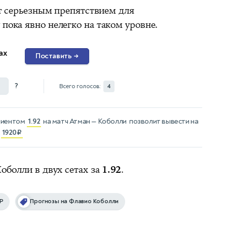
т серьезным препятствием для
 пока явно нелегко на таком уровне.
ах
Поставить
→
?
Всего голосов:
4
циентом
1.92
на матч
Атман — Коболли
позволит вывести на
—
1920₽
оболли в двух сетах за
1.92
.
P
Прогнозы на Флавио Коболли