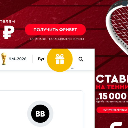
...
Фрибет
30 000 ₽
ЧМ-2026
Букмекеры
...