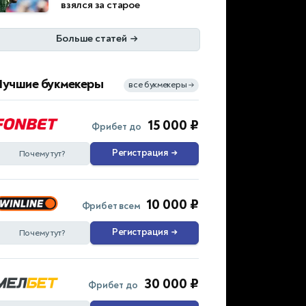
взялся за старое
Больше статей
→
Лучшие букмекеры
все букмекеры
→
15 000 ₽
Фрибет до
Регистрация
→
Почему тут?
10 000 ₽
Фрибет всем
Регистрация
→
Почему тут?
30 000 ₽
Фрибет до