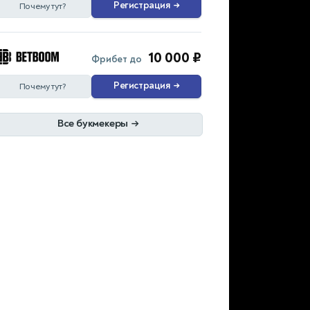
Регистрация
→
Почему тут?
10 000 ₽
Фрибет до
Регистрация
→
Почему тут?
Все букмекеры
→