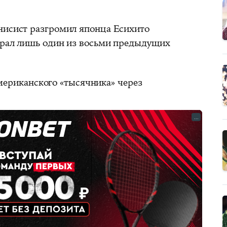
нисист разгромил японца Есихито
играл лишь один из восьми предыдущих
мериканского «тысячника» через
...