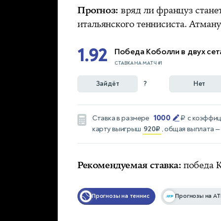
Прогноз:
вряд ли француз стане
итальянского теннисиста. Атману
1.92
Победа Коболли в двух сет
СТАВКА НА МАТЧ #1
Зайдёт
?
Нет
1000
Ставка в размере
₽
с коэффи
карту выигрыш
920₽
, общая выплата 
Рекомендуемая ставка:
победа К
Прогнозы на теннис
Прогнозы на AT