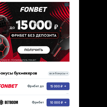
...
Бонусы букмекеров
все бонусы
→
Фрибет до
15 000 ₽
→
...
Фрибет
10 000 ₽
→