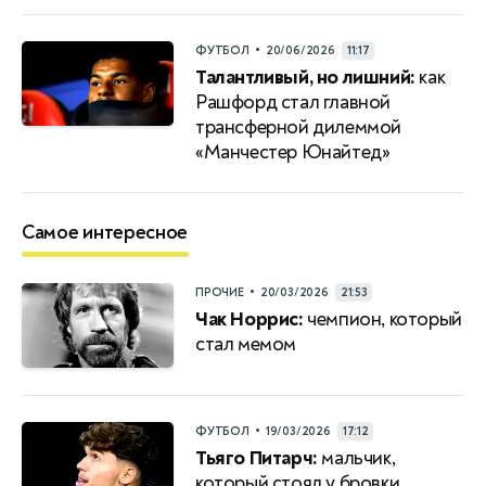
•
ФУТБОЛ
20/06/2026
11:17
Талантливый, но лишний:
как
Рашфорд стал главной
трансферной дилеммой
«Манчестер Юнайтед»
Самое интересное
•
ПРОЧИЕ
20/03/2026
21:53
Чак Норрис:
чемпион, который
стал мемом
•
ФУТБОЛ
19/03/2026
17:12
Тьяго Питарч:
мальчик,
который стоял у бровки