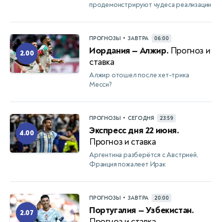
продемонстрируют чудеса реализации
•
ПРОГНОЗЫ
ЗАВТРА
06:00
Иордания — Алжир.
Прогноз и
2.00
ставка
Алжир отошел после хет-трика
Месси?
•
ПРОГНОЗЫ
СЕГОДНЯ
23:59
Экспресс дня 22 июня.
4.00
Прогноз и ставка
Аргентина разберётся с Австрией,
Франция пожалеет Ирак
•
ПРОГНОЗЫ
ЗАВТРА
20:00
Португалия — Узбекистан.
2.07
Прогноз и ставка