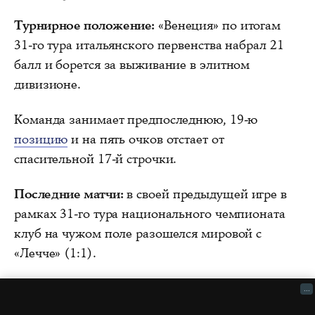
Турнирное положение:
«Венеция» по итогам
31-го тура итальянского первенства набрал 21
балл и борется за выживание в элитном
дивизионе.
Команда занимает предпоследнюю, 19-ю
позицию
и на пять очков отстает от
спасительной 17-й строчки.
Последние матчи:
в своей предыдущей игре в
рамках 31-го тура национального чемпионата
клуб на чужом поле разошелся мировой с
«Лечче» (1:1).
...