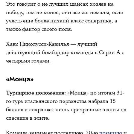
Это говорит о не лучших шансах хозяев на
победу, тем не менее, они все же немалы, если
учесть еще более низкий класс соперника, а
также фактор своего поля.
Ханс Николусси-Кавилья — лучший
действующий бомбардир команды в Серии А с
четырьмя голами.
«Монца»
Турнирное положение:
«Монца» по итогам 31-
го тура итальянского первенства набрала 15
баллов и сохраняет лишь призрачные шансы на
спасение в элите.
Команда занимает последнюю, 20-ю
позицию
и