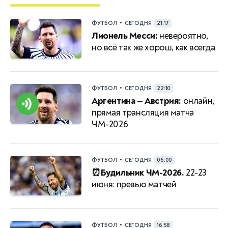
•
ФУТБОЛ
СЕГОДНЯ
21:17
Лионель Месси:
невероятно,
но всё так же хорош, как всегда
•
ФУТБОЛ
СЕГОДНЯ
22:10
Аргентина — Австрия:
онлайн,
прямая трансляция матча
ЧМ-2026
•
ФУТБОЛ
СЕГОДНЯ
06:00
⏰Будильник ЧМ-2026.
22-23
июня: превью матчей
•
ФУТБОЛ
СЕГОДНЯ
16:58