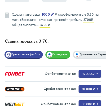
1000
Сделанная ставка
₽
с коэффициентом
3.70
на
матч
«Венеция» — «Монца»
принесёт прибыль
2700₽
,
общая выплата —
3700₽
Ставка:
ничья за
3.70
.
Прогнозы на футбол
Календарь
Прогнозы на Сери
Фрибет новичкам до
15 000 ₽
→
Фрибет всем игрокам
10 000 ₽
→
Фрибет новым игрокам
30 000 ₽
→