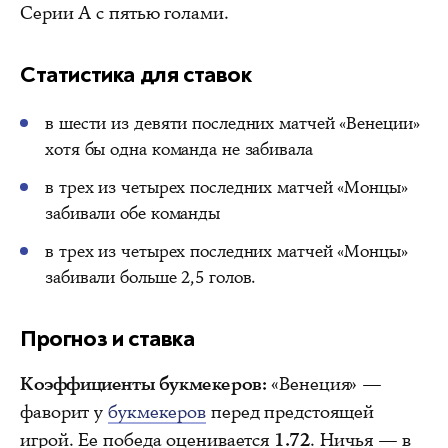
Серии А с пятью голами.
Статистика для ставок
в шести из девяти последних матчей «Венеции»
хотя бы одна команда не забивала
в трех из четырех последних матчей «Монцы»
забивали обе команды
в трех из четырех последних матчей «Монцы»
забивали больше 2,5 голов.
Прогноз и ставка
Коэффициенты букмекеров:
«Венеция» —
фаворит у
букмекеров
перед предстоящей
игрой. Ее победа оценивается
1.72
. Ничья — в