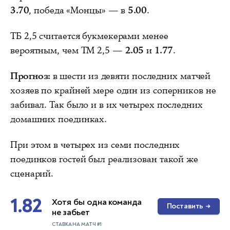
3.70
, победа «Монцы» — в
5.00
.
ТБ 2,5 считается букмекерами менее
вероятным, чем ТМ 2,5 —
2.05
и
1.77
.
Прогноз:
в шести из девяти последних матчей
хозяев по крайней мере один из соперников не
забивал. Так было и в их четырех последних
домашних поединках.
При этом в четырех из семи последних
поединков гостей был реализован такой же
сценарий.
1.82
Хотя бы одна команда
Поставить
→
не забьет
СТАВКА НА МАТЧ #1