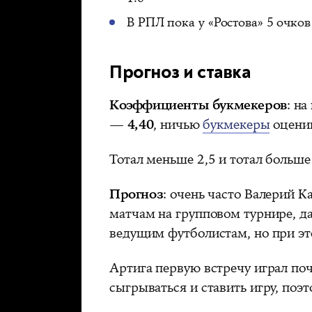
В РПЛ пока у «Ростова» 5 очков
Прогноз и ставка
Коэффициенты букмекеров
: н
—
4,40
, ничью
букмекеры
оцени
Тотал меньше 2,5 и тотал больше
Прогноз
: очень часто Валерий 
матчам на групповом турнире, д
ведущим футболистам, но при эт
Артига первую встречу играл по
сыгрываться и ставить игру, поэ