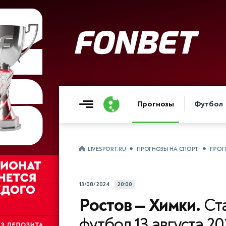
Прогнозы
Футбол
LIVESPORT.RU
ПРОГНОЗЫ НА СПОРТ
ПРОГ
13/08/2024
20:00
Ростов — Химки.
Ста
футбол 13 августа 20