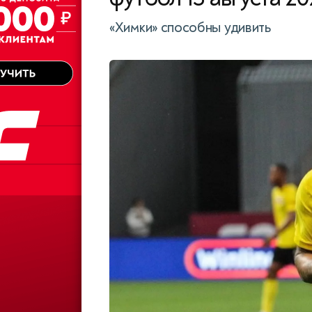
«Химки» способны удивить