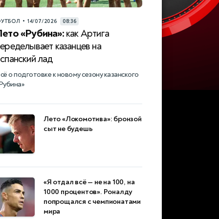
•
УТБОЛ
14/07/2026
08:36
Лето «Рубина»:
как Артига
еределывает казанцев на
спанский лад
сё о подготовке к новому сезону казанского
Рубина»
Лето «Локомотива»: бронзой
сыт не будешь
«Я отдал всё — не на 100, на
1000 процентов». Роналду
попрощался с чемпионатами
мира