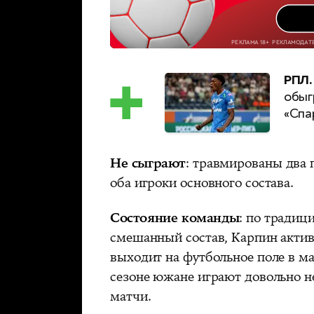
РПЛ.
обыг
«Спа
Не сыграют
: травмированы два
оба игроки основного состава.
Состояние команды
: по традиц
смешанный состав, Карпин активн
выходит на футбольное поле в ма
сезоне южане играют довольно н
матчи.