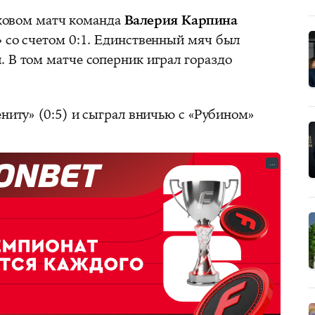
бковом матч команда
Валерия Карпина
» со счетом 0:1. Единственный мяч был
. В том матче соперник играл гораздо
ениту» (0:5) и сыграл вничью с «Рубином»
...