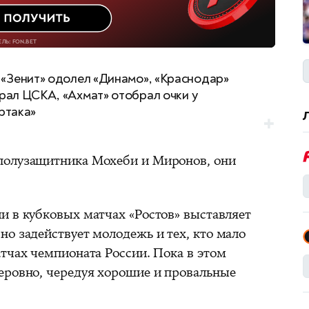
«Зенит» одолел «Динамо», «Краснодар»
рал ЦСКА, «Ахмат» отобрал очки у
ртака»
 полузащитника Мохеби и Миронов, они
ии в кубковых матчах «Ростов» выставляет
о задействует молодежь и тех, кто мало
тчах чемпионата России. Пока в этом
еровно, чередуя хорошие и провальные