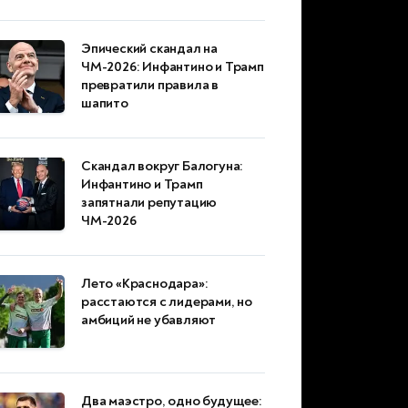
Эпический скандал на
ЧМ-2026: Инфантино и Трамп
превратили правила в
шапито
Скандал вокруг Балогуна:
Инфантино и Трамп
запятнали репутацию
ЧМ-2026
Лето «Краснодара»:
расстаются с лидерами, но
амбиций не убавляют
Два маэстро, одно будущее: