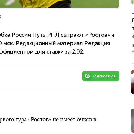
Ф
M
п
Кубка России Путь РПЛ сыграют «Ростов» и
и
00 мск. Редакционный материал Редакция
В
ффициентом для ставки за 2.02.
«
Подписаться
ервого тура
«Ростов»
не имеет очков в