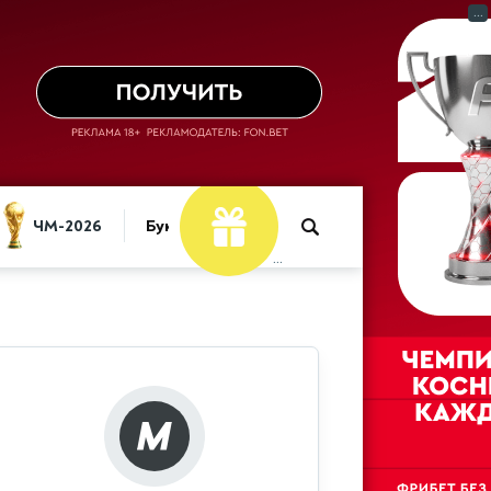
...
Фрибет
ЧМ-2026
Букмекеры
...