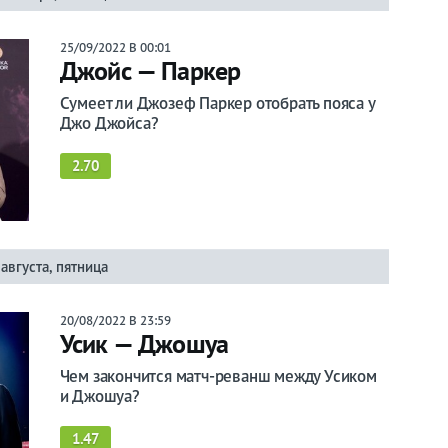
25/09/2022 В 00:01
Джойс — Паркер
Сумеет ли Джозеф Паркер отобрать пояса у
Джо Джойса?
2.70
 августа, пятница
20/08/2022 В 23:59
Усик — Джошуа
Чем закончится матч-реванш между Усиком
и Джошуа?
1.47