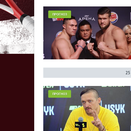
ПРОГНОЗ
25
ПРОГНОЗ