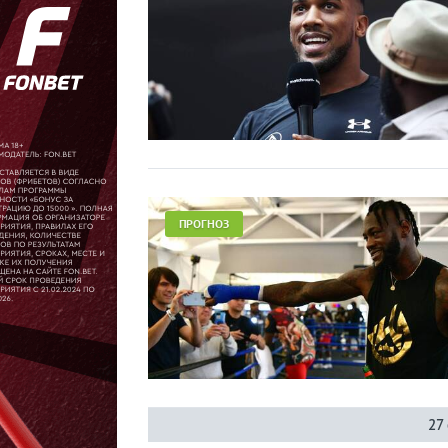
Бои
Энтони
Джошуа
Лента
ПРОГНОЗ
Бокс
ММА
Вся
лента
Прочие
27
Игры