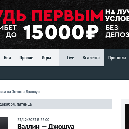
Бои
Прочие
Игры
Live
Вся лента
Прогнозы
авки на Энтони Джошуа
декабря, пятница
23/12/2023 В 22:00
Валлин — Джошуа