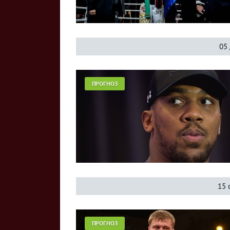
05 
ПРОГНОЗ
15 
ПРОГНОЗ