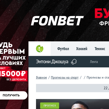
Главное
Фрибет
до 15
000 ₽
Новым
игрокам, без
условий
Футбол
Хоккей
Теннис
Футбол
Энтони Джошуа
Прогнозы
Лента
на спорт
/
/
/
Главное
Прогнозы на спорт
Прогнозы и ст
Букмекеры
22 
Хоккей
Теннис
ПРОГНОЗ