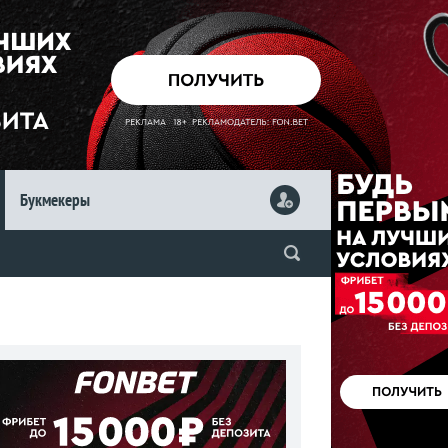
Букмекеры