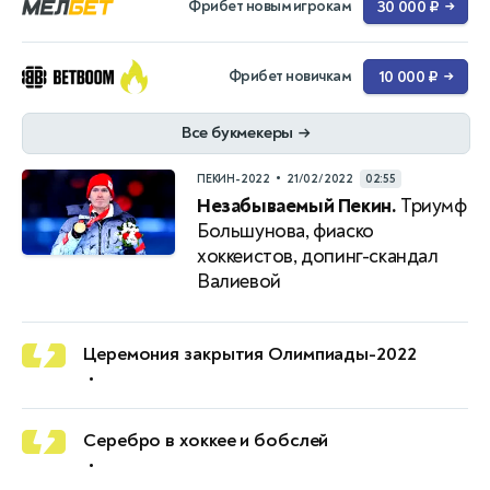
Фрибет новым игрокам
30 000 ₽
→
Фрибет новичкам
10 000 ₽
→
Все букмекеры
→
•
ПЕКИН-2022
21/02/2022
02:55
Незабываемый Пекин.
Триумф
Большунова, фиаско
хоккеистов, допинг-скандал
Валиевой
Церемония закрытия Олимпиады-2022
•
Серебро в хоккее и бобслей
•