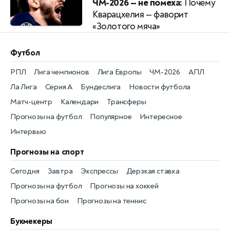
ЧМ-2026 — не помеха:
Почему
Кварацхелия — фаворит
«Золотого мяча»
Футбол
РПЛ
Лига чемпионов
Лига Европы
ЧМ-2026
АПЛ
Ла Лига
Серия А
Бундеслига
Новости футбола
Матч-центр
Календари
Трансферы
Прогнозы на футбол
Популярное
Интересное
Интервью
Прогнозы на спорт
Сегодня
Завтра
Экспрессы
Дерзкая ставка
Прогнозы на футбол
Прогнозы на хоккей
Прогнозы на бои
Прогнозы на теннис
Букмекеры