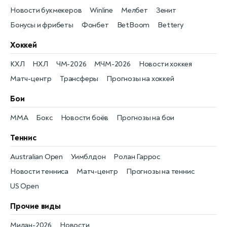
Новости букмекеров
Winline
Мелбет
Зенит
Бонусы и фрибеты
Фонбет
BetBoom
Bettery
Хоккей
КХЛ
НХЛ
ЧМ-2026
МЧМ-2026
Новости хоккея
Матч-центр
Трансферы
Прогнозы на хоккей
Бои
MMA
Бокс
Новости боёв
Прогнозы на бои
Теннис
Australian Open
Уимблдон
Ролан Гаррос
Новости тенниса
Матч-центр
Прогнозы на теннис
US Open
Прочие виды
Милан-2026
Новости