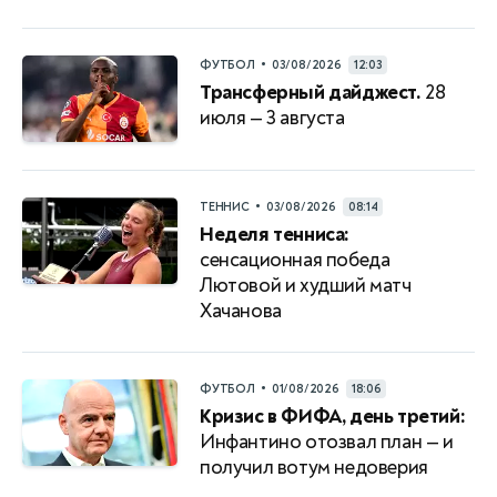
•
ФУТБОЛ
03/08/2026
12:03
Трансферный дайджест.
28
июля — 3 августа
•
ТЕННИС
03/08/2026
08:14
Неделя тенниса:
сенсационная победа
Лютовой и худший матч
Хачанова
•
ФУТБОЛ
01/08/2026
18:06
Кризис в ФИФА, день третий:
Инфантино отозвал план — и
получил вотум недоверия