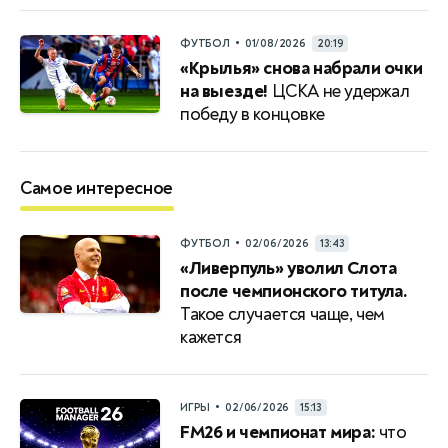
•
ФУТБОЛ
01/08/2026
20:19
«Крылья» снова набрали очки
на выезде!
ЦСКА не удержал
победу в концовке
Самое интересное
•
ФУТБОЛ
02/06/2026
13:43
«Ливерпуль» уволил Слота
после чемпионского титула.
Такое случается чаще, чем
кажется
•
ИГРЫ
02/06/2026
15:13
FM26 и чемпионат мира:
что