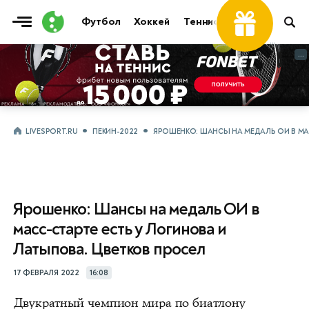
Футбол
Хоккей
Теннис
Бои
Прочие
...
...
LIVESPORT.RU
ПЕКИН-2022
ЯРОШЕНКО: ШАНСЫ НА МЕДАЛЬ ОИ В МА
Ярошенко: Шансы на медаль ОИ в
масс-старте есть у Логинова и
Латыпова. Цветков просел
17 ФЕВРАЛЯ 2022
16:08
Двукратный чемпион мира по биатлону