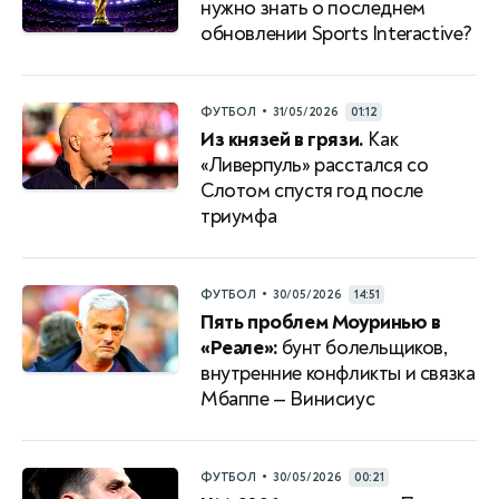
нужно знать о последнем
обновлении Sports Interactive?
•
ФУТБОЛ
31/05/2026
01:12
Из князей в грязи.
Как
«Ливерпуль» расстался со
Слотом спустя год после
триумфа
•
ФУТБОЛ
30/05/2026
14:51
Пять проблем Моуринью в
«Реале»:
бунт болельщиков,
внутренние конфликты и связка
Мбаппе — Винисиус
•
ФУТБОЛ
30/05/2026
00:21