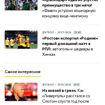
преимущество в три мяча!
«Факел» устроил кошмарную
концовку вице-чемпиону
•
ФУТБОЛ
31/07/2026
23:40
«Ростов» испортил «Родине»
первый домашний матч в
РПЛ:
автоголы и шедевры в
Химках
Самое интересное
•
ФУТБОЛ
31/05/2026
01:12
Из князей в грязи.
Как
«Ливерпуль» расстался со
Слотом спустя год после