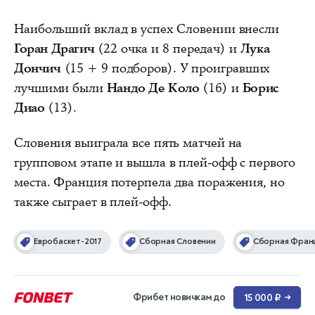
Наибольший вклад в успех Словении внесли
Горан Драгич
(22 очка и 8 передач) и
Лука
Дончич
(15 + 9 подборов). У проигравших
лучшими были
Нандо Де Коло
(16) и
Борис
Диао
(13).
Словения выиграла все пять матчей на
групповом этапе и вышла в плей-офф с первого
места. Франция потерпела два поражения, но
также сыграет в плей-офф.
Евробаскет-2017
Сборная Словении
Сборная Фран
Фрибет новичкам до
15 000 ₽
→