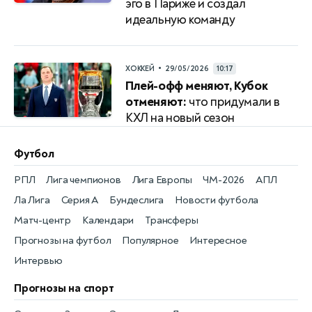
эго в Париже и создал
идеальную команду
•
ХОККЕЙ
29/05/2026
10:17
Плей-офф меняют, Кубок
отменяют:
что придумали в
КХЛ на новый сезон
Футбол
РПЛ
Лига чемпионов
Лига Европы
ЧМ-2026
АПЛ
Ла Лига
Серия А
Бундеслига
Новости футбола
Матч-центр
Календари
Трансферы
Прогнозы на футбол
Популярное
Интересное
Интервью
Прогнозы на спорт