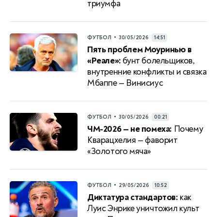
триумфа
•
ФУТБОЛ
30/05/2026
14:51
Пять проблем Моуринью в
«Реале»:
бунт болельщиков,
внутренние конфликты и связка
Мбаппе — Винисиус
•
ФУТБОЛ
30/05/2026
00:21
ЧМ-2026 — не помеха:
Почему
Кварацхелия — фаворит
«Золотого мяча»
•
ФУТБОЛ
29/05/2026
10:52
Диктатура стандартов:
как
Луис Энрике уничтожил культ