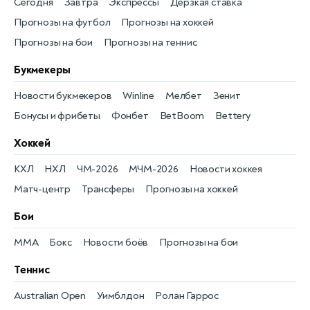
Сегодня
Завтра
Экспрессы
Дерзкая ставка
Прогнозы на футбол
Прогнозы на хоккей
Прогнозы на бои
Прогнозы на теннис
Букмекеры
Новости букмекеров
Winline
Мелбет
Зенит
Бонусы и фрибеты
Фонбет
BetBoom
Bettery
Хоккей
КХЛ
НХЛ
ЧМ-2026
МЧМ-2026
Новости хоккея
Матч-центр
Трансферы
Прогнозы на хоккей
Бои
MMA
Бокс
Новости боёв
Прогнозы на бои
Теннис
Australian Open
Уимблдон
Ролан Гаррос