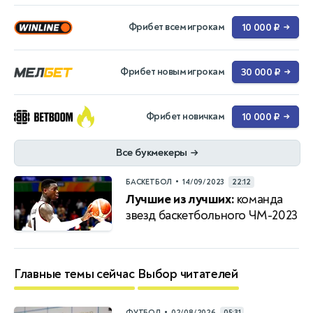
Фрибет всем игрокам
10 000 ₽
→
Фрибет новым игрокам
30 000 ₽
→
Фрибет новичкам
10 000 ₽
→
Все букмекеры
→
•
БАСКЕТБОЛ
14/09/2023
22:12
Лучшие из лучших:
команда
звезд баскетбольного ЧМ-2023
Главные темы сейчас
Выбор читателей
•
ФУТБОЛ
02/08/2026
05:31