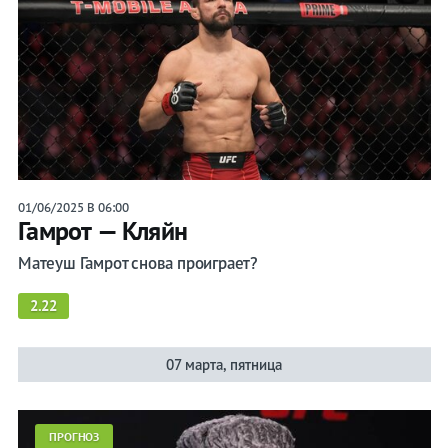
01/06/2025 В 06:00
Гамрот — Кляйн
Матеуш Гамрот снова проиграет?
2.22
07 марта, пятница
ПРОГНОЗ