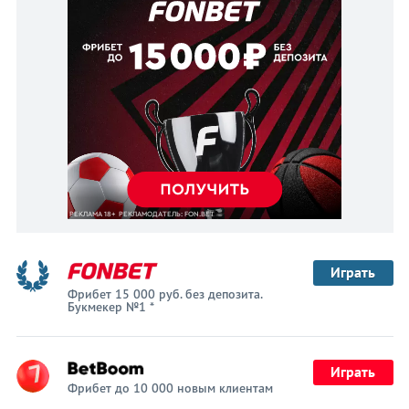
Играть
Фрибет 15 000 руб. без депозита.
Букмекер №1 *
Играть
Фрибет до 10 000 новым клиентам