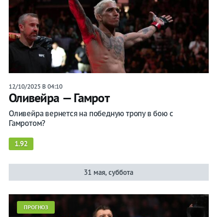
12/10/2025 В 04:10
Оливейра — Гамрот
Оливейра вернется на победную тропу в бою с
Гамротом?
1.92
31 мая, суббота
ПРОГНОЗ