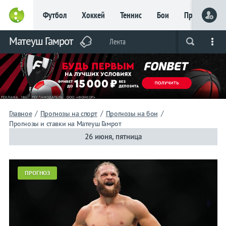
Футбол
Хоккей
Теннис
Бои
Прочие
Главное
Матеуш Гамрот
Фрибет
Лента
Live
Вся лента
Прогнозы
Букмекеры
до 15
000 ₽
Новым
игрокам, без
условий
Футбол
/
/
/
Главное
Прогнозы на спорт
Прогнозы на бои
Прогнозы и ставки на Матеуш Гамрот
Прогнозы
26 июня, пятница
на спорт
Букмекеры
ПРОГНОЗ
Хоккей
Теннис