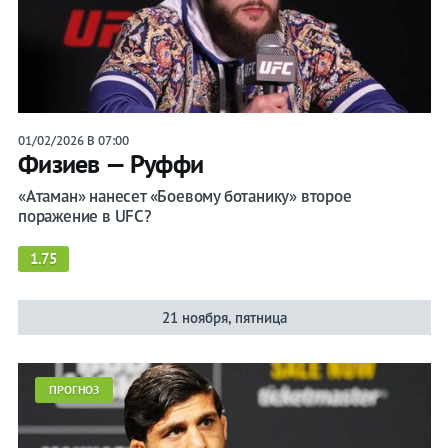
01/02/2026 В 07:00
Физиев — Руффи
«Атаман» нанесет «Боевому ботанику» второе
поражение в UFC?
1.75
21 ноября, пятница
ПРОГНОЗ