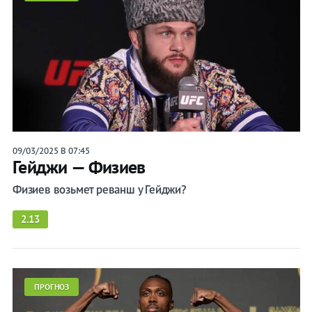
09/03/2025 В 07:45
Гейджи — Физиев
Физиев возьмет реванш у Гейджи?
2.13
ПРОГНОЗ