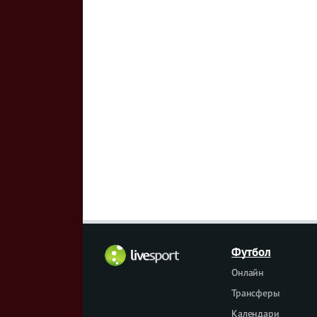
Футбол
Онлайн
Трансферы
Календари