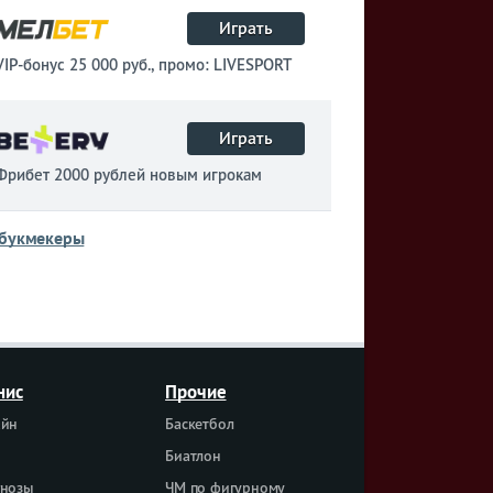
Играть
VIP-бонус 25 000 руб., промо: LIVESPORT
Играть
Фрибет 2000 рублей новым игрокам
 букмекеры
нис
Прочие
айн
Баскетбол
Биатлон
гнозы
ЧМ по фигурному