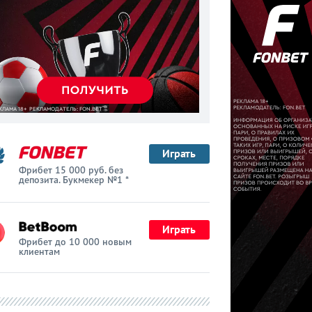
Играть
Фрибет 15 000 руб. без
депозита. Букмекер №1 *
Играть
Фрибет до 10 000 новым
клиентам