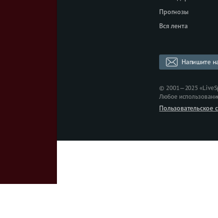
Прогнозы
Вся лента
Напишите н
© 2001—2025 «LiveSp
Любое использование
Пользовательское 