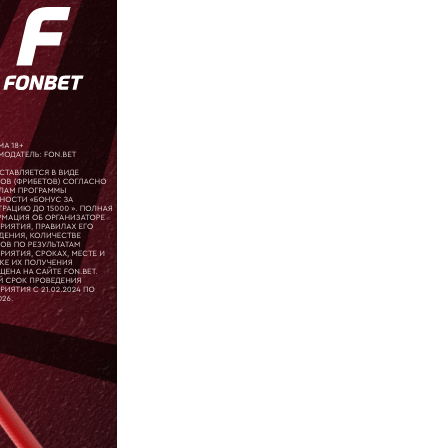
Бои
Матеуш
Гамрот
Лента
Бокс
ММА
Вся
лента
Прочие
Игры