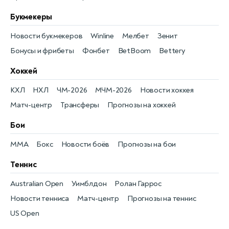
Букмекеры
Новости букмекеров
Winline
Мелбет
Зенит
Бонусы и фрибеты
Фонбет
BetBoom
Bettery
Хоккей
КХЛ
НХЛ
ЧМ-2026
МЧМ-2026
Новости хоккея
Матч-центр
Трансферы
Прогнозы на хоккей
Бои
MMA
Бокс
Новости боёв
Прогнозы на бои
Теннис
Australian Open
Уимблдон
Ролан Гаррос
Новости тенниса
Матч-центр
Прогнозы на теннис
US Open