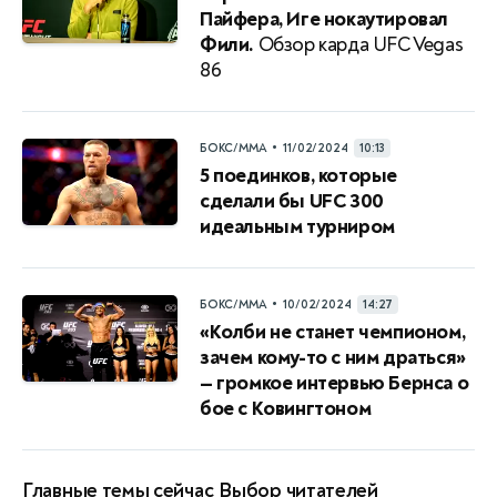
Пайфера, Иге нокаутировал
Фили.
Обзор карда UFC Vegas
86
•
БОКС/ММА
11/02/2024
10:13
5 поединков, которые
сделали бы UFC 300
идеальным турниром
•
БОКС/ММА
10/02/2024
14:27
«Колби не станет чемпионом,
зачем кому-то с ним драться»
— громкое интервью Бернса о
бое с Ковингтоном
Главные темы сейчас
Выбор читателей