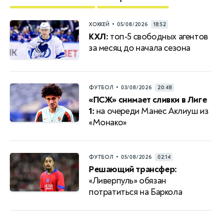
•
ХОККЕЙ
05/08/2026
18:52
КХЛ:
топ-5 свободных агентов
за месяц до начала сезона
•
ФУТБОЛ
03/08/2026
20:48
«ПСЖ» снимает сливки в Лиге
1:
на очереди Манес Аклиуш из
«Монако»
•
ФУТБОЛ
05/08/2026
02:14
Решающий трансфер:
«Ливерпуль» обязан
потратиться на Баркола