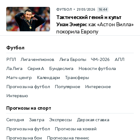
•
ФУТБОЛ
21/05/2026
16:44
Тактический гений и культ
Унаи Эмери:
как «Астон Вилла»
покорила Европу
Футбол
РПЛ
Лига чемпионов
Лига Европы
ЧМ-2026
АПЛ
Ла Лига
Серия А
Бундеслига
Новости футбола
Матч-центр
Календари
Трансферы
Прогнозы на футбол
Популярное
Интересное
Интервью
Прогнозы на спорт
Сегодня
Завтра
Экспрессы
Дерзкая ставка
Прогнозы на футбол
Прогнозы на хоккей
Прогнозы на бои
Прогнозы на теннис