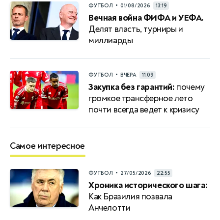
•
ФУТБОЛ
01/08/2026
13:19
Вечная война ФИФА и УЕФА.
Делят власть, турниры и
миллиарды
•
ФУТБОЛ
ВЧЕРА
11:09
Закупка без гарантий:
почему
громкое трансферное лето
почти всегда ведет к кризису
Самое интересное
•
ФУТБОЛ
27/05/2026
22:55
Хроника исторического шага:
Как Бразилия позвала
Анчелотти