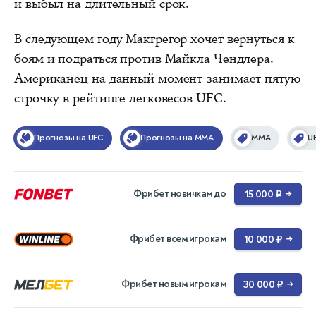
и выбыл на длительный срок.
В следующем году Макгрегор хочет вернуться к
боям и подраться против Майкла Чендлера.
Американец на данный момент занимает пятую
строчку в рейтинге легковесов UFC.
Прогнозы на UFC
Прогнозы на MMA
ММА
U
Фрибет новичкам до
15 000 ₽
→
Фрибет всем игрокам
10 000 ₽
→
Фрибет новым игрокам
30 000 ₽
→