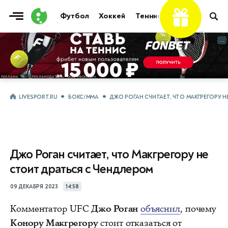
Футбол
Хоккей
Теннис
Бои
Прочие
...
...
LIVESPORT.RU
БОКС/ММА
ДЖО РОГАН СЧИТАЕТ, ЧТО МАКГРЕГОРУ Н
Джо Роган считает, что Макгрегору не
стоит драться с Чендлером
09 ДЕКАБРЯ 2023
14:58
Комментатор UFC
Джо Роган
объяснил
, почему
Конору Макгрегору
стоит отказаться от