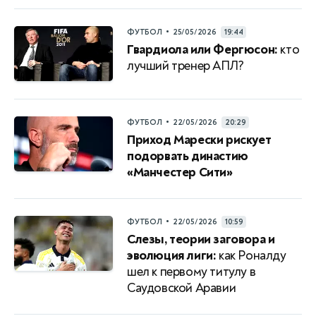
•
ФУТБОЛ
25/05/2026
19:44
Гвардиола или Фергюсон:
кто
лучший тренер АПЛ?
•
ФУТБОЛ
22/05/2026
20:29
Приход Марески рискует
подорвать династию
«Манчестер Сити»
•
ФУТБОЛ
22/05/2026
10:59
Слезы, теории заговора и
эволюция лиги:
как Роналду
шел к первому титулу в
Саудовской Аравии