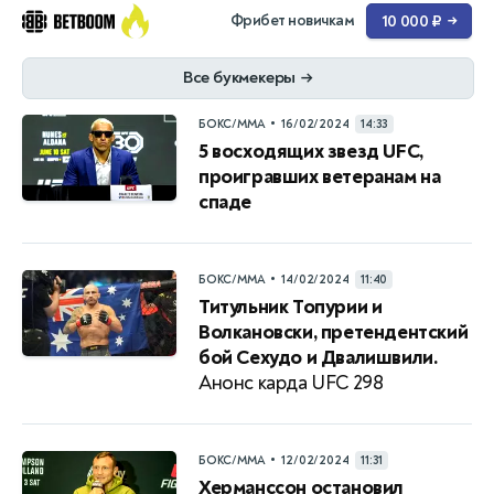
Фрибет новичкам
10 000 ₽
→
Все букмекеры
→
•
БОКС/ММА
16/02/2024
14:33
5 восходящих звезд UFC,
проигравших ветеранам на
спаде
•
БОКС/ММА
14/02/2024
11:40
Титульник Топурии и
Волкановски, претендентский
бой Сехудо и Двалишвили.
Анонс карда UFC 298
•
БОКС/ММА
12/02/2024
11:31
Херманссон остановил