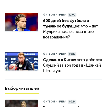
•
ФУТБОЛ
ВЧЕРА
12:00
600 дней без футбола и
туманное будущее:
что ждет
Мудрика после внезапного
возвращения?
•
ФУТБОЛ
ВЧЕРА
08:17
Сделано в Китае:
чего добился
Слуцкий за три года в «Шанхай
Шэньхуа»
Выбор читателей
•
ФУТБОЛ
ВЧЕРА
02:14