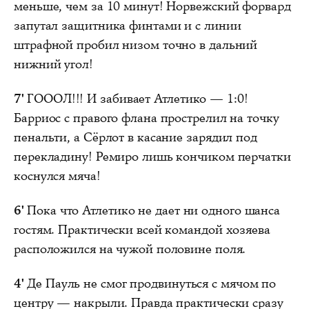
меньше, чем за 10 минут! Норвежский форвард
запутал защитника финтами и с линии
штрафной пробил низом точно в дальний
нижний угол!
7'
ГОООЛ!!! И забивает Атлетико — 1:0!
Барриос с правого флана прострелил на точку
пенальти, а Сёрлот в касание зарядил под
перекладину! Ремиро лишь кончиком перчатки
коснулся мяча!
6'
Пока что Атлетико не дает ни одного шанса
гостям. Практически всей командой хозяева
расположился на чужой половине поля.
4'
Де Пауль не смог продвинуться с мячом по
центру — накрыли. Правда практически сразу