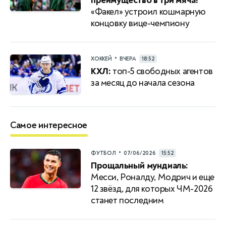
преимущество в три мяча!
«Факел» устроил кошмарную
концовку вице-чемпиону
•
ХОККЕЙ
ВЧЕРА
18:52
КХЛ:
топ-5 свободных агентов
за месяц до начала сезона
Самое интересное
•
ФУТБОЛ
07/06/2026
15:52
Прощальный мундиаль:
Месси, Роналду, Модрич и еще
12 звёзд, для которых ЧМ-2026
станет последним