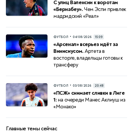
С улиц Валенсии к воротам
«Бернабеу».
Чем Эспи привлек
мадридский «Реал»
•
ФУТБОЛ
04/08/2026
15:09
«Арсенал» всерьез идёт за
Винисиусом.
Артета в
восторге, владельцы готовы к
трансферу
•
ФУТБОЛ
03/08/2026
20:48
«ПСЖ» снимает сливки в Лиге
1:
на очереди Манес Аклиуш из
«Монако»
Главные темы сейчас