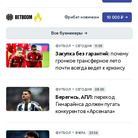
Фрибет новичкам
10 000 ₽
→
Все букмекеры
→
•
ФУТБОЛ
СЕГОДНЯ
11:09
Закупка без гарантий:
почему
громкое трансферное лето
почти всегда ведет к кризису
•
ФУТБОЛ
СЕГОДНЯ
08:00
Берегись, АПЛ:
переход
Гимарайнса должен пугать
конкурентов «Арсенала»
•
ФУТБОЛ
ВЧЕРА
20:56