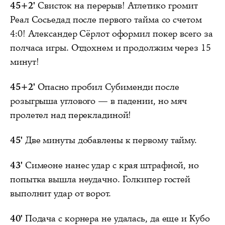
45+2'
Свисток на перерыв! Атлетико громит
Реал Сосьедад после первого тайма со счетом
4:0! Александер Сёрлот оформил покер всего за
полчаса игры. Отдохнем и продолжим через 15
минут!
45+2'
Опасно пробил Субименди после
розыгрыша углового — в падении, но мяч
пролетел над перекладиной!
45'
Две минуты добавлены к первому тайму.
43'
Симеоне нанес удар с края штрафной, но
попытка вышла неудачно. Голкипер гостей
выполнит удар от ворот.
40'
Подача с корнера не удалась, да еще и Кубо