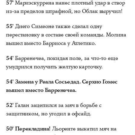
57'
Мариэскуррена нанес плотный удар в створ
из-за пределов штрафной, но Облак выручил!
55'
Диего Симеоне также сделал одну
перестановку в составе своей команды. Молина
вышел вместо Барриоса у Атлетико.
54'
Барренечеа, покидая поле, за что-то еще
умудрился получить желтую карточку.
54'
Замена у Реала Сосьедад. Серхио Гомес
вышел вместо Барренечеа.
52'
Галан зацепился за мяч в борьбе с
защитником, но угодил в офсайд.
50'
Перекладина!
Льоренте выкатил мяч на