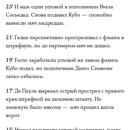
23'
И еще один угловой в исполнении Реала
Сосьедад. Снова подавал Кубо — спокойно
вынесли мяч мадридцы.
21'
Галан перспективно простреливал с фланга в
штрафную, но до партнером мяч не дошел.
19'
Гости заработали угловой на левом фланге.
Кубо подал, но подопечные Диего Симеоне
легко отбились.
17'
Де Пауль вырезал острый прострел с правого
края штрафной на дальнюю штангу. Но
замкнуть было некому — мяч прошел вдоль
ворот.
15'
Низом разыграли угловой мадридцы, после