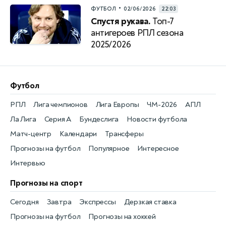
•
ФУТБОЛ
02/06/2026
22:03
Спустя рукава.
Топ-7
антигероев РПЛ сезона
2025/2026
Футбол
РПЛ
Лига чемпионов
Лига Европы
ЧМ-2026
АПЛ
Ла Лига
Серия А
Бундеслига
Новости футбола
Матч-центр
Календари
Трансферы
Прогнозы на футбол
Популярное
Интересное
Интервью
Прогнозы на спорт
Сегодня
Завтра
Экспрессы
Дерзкая ставка
Прогнозы на футбол
Прогнозы на хоккей