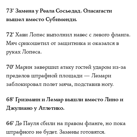
73'
Замена у Реала Сосьедад. Оласагасти
вышел вместо Субименди.
72'
Хави Лопес выполнил навес с левого фланга.
Мяч срикошетил от защитника и оказался в
руках Лопеса.
70'
Марин завершил атаку гостей ударом из-за
пределов штрафной площади — Лемари
заблокировал полет мяча, подставив ногу.
68'
Гризманн и Лемар вышли вместо Лино и
Джулиано у Атлетико.
66'
Де Пауля сбили на правом фланге, но пока
штрафного не будет. Замены готовятся.