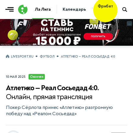
Фрибет
Ла Лига
Календарь
Таблица
Прогно
10 000 ₽
...
...
LIVESPORT.RU
ФУТБОЛ
АТЛЕТИКО — РЕАЛ СОСЬЕДАД 4:0
10 МАЯ 2025
Окончен
Атлетико — Реал Сосьедад 4:0.
Онлайн, прямая трансляция
Покер Сёрлота принес «Атлетико» разгромную
победу над «Реалом Сосьедад»