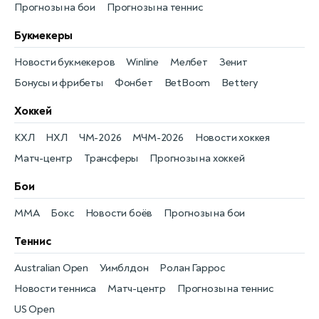
Прогнозы на бои
Прогнозы на теннис
Букмекеры
Новости букмекеров
Winline
Мелбет
Зенит
Бонусы и фрибеты
Фонбет
BetBoom
Bettery
Хоккей
КХЛ
НХЛ
ЧМ-2026
МЧМ-2026
Новости хоккея
Матч-центр
Трансферы
Прогнозы на хоккей
Бои
MMA
Бокс
Новости боёв
Прогнозы на бои
Теннис
Australian Open
Уимблдон
Ролан Гаррос
Новости тенниса
Матч-центр
Прогнозы на теннис
US Open