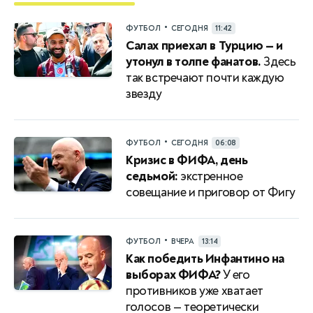
•
ФУТБОЛ
СЕГОДНЯ
11:42
Салах приехал в Турцию — и
утонул в толпе фанатов.
Здесь
так встречают почти каждую
звезду
•
ФУТБОЛ
СЕГОДНЯ
06:08
Кризис в ФИФА, день
седьмой:
экстренное
совещание и приговор от Фигу
•
ФУТБОЛ
ВЧЕРА
13:14
Как победить Инфантино на
выборах ФИФА?
У его
противников уже хватает
голосов — теоретически