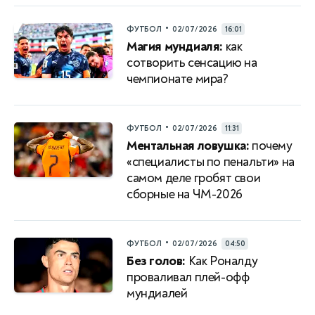
•
ФУТБОЛ
02/07/2026
16:01
Магия мундиаля:
как
сотворить сенсацию на
чемпионате мира?
•
ФУТБОЛ
02/07/2026
11:31
Ментальная ловушка:
почему
«специалисты по пенальти» на
самом деле гробят свои
сборные на ЧМ-2026
•
ФУТБОЛ
02/07/2026
04:50
Без голов:
Как Роналду
проваливал плей-офф
мундиалей