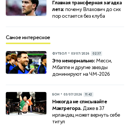
Главная трансферная загадка
лета:
почему Влахович до сих
пор остается без клуба
Самое интересное
•
ФУТБОЛ
03/07/2026
02:37
Это ненормально:
Месси,
Мбаппе и другие звезды
доминируют на ЧМ-2026
•
БОИ
03/07/2026
11:42
Никогда не списывайте
Макгрегора.
Даже в 37
ирландец может вернуть себе
титул