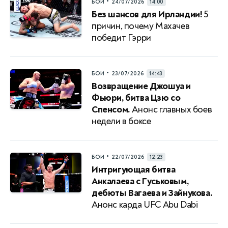
•
БОИ
24/07/2026
14:00
Без шансов для Ирландии!
5
причин, почему Махачев
победит Гэрри
•
БОИ
23/07/2026
14:43
Возвращение Джошуа и
Фьюри, битва Цзю со
Спенсом.
Анонс главных боев
недели в боксе
•
БОИ
22/07/2026
12:23
Интригующая битва
Анкалаева с Гуськовым,
дебюты Вагаева и Зайнукова.
Анонс карда UFC Abu Dabi