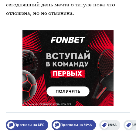
сегодняшний день мечта о титуле пока что
отложена, но не отменена.
Прогнозы на UFC
Прогнозы на MMA
ММА
U