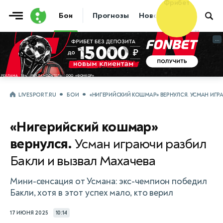
Фрибет
Бои
Прогнозы
Новости
Бокс
10 000 ₽
...
...
LIVESPORT.RU
БОИ
«НИГЕРИЙСКИЙ КОШМАР» ВЕРНУЛСЯ. УСМАН ИГР
«Нигерийский кошмар»
вернулся.
Усман играючи разбил
Бакли и вызвал Махачева
Мини-сенсация от Усмана: экс-чемпион победил
Бакли, хотя в этот успех мало, кто верил
17 ИЮНЯ 2025
10:14