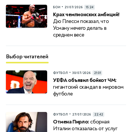
•
БОИ
21/07/2026
15:24
Крах чемпионских амбиций!
Дю Плесси показал, что
Усману нечего делать в
среднем весе
Выбор читателей
•
ФУТБОЛ
30/07/2026
21:01
УЕФА объявил бойкот ЧМ:
гигантский скандал в мировом
футболе
•
ФУТБОЛ
27/07/2026
22:42
Отмена Пирло:
сборная
Италии отказалась от услуг