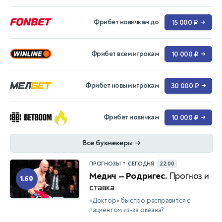
Фрибет новичкам до
15 000 ₽
→
Фрибет всем игрокам
10 000 ₽
→
Фрибет новым игрокам
30 000 ₽
→
Фрибет новичкам
10 000 ₽
→
Все букмекеры
→
•
ПРОГНОЗЫ
СЕГОДНЯ
22:00
Медич — Родригес.
Прогноз и
1.60
ставка
«Доктор» быстро расправится с
пациентом из-за океана?