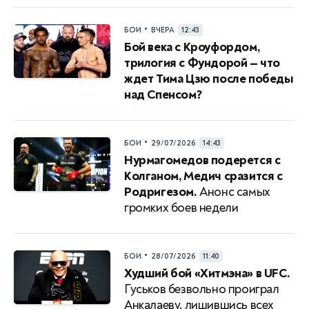
•
БОИ
ВЧЕРА
12:43
Бой века с Кроуфордом,
трилогия с Фундорой — что
ждет Тима Цзю после победы
над Спенсом?
•
БОИ
29/07/2026
14:43
Нурмагомедов подерется с
Колганом, Медич сразится с
Родригезом.
Анонс самых
громких боев недели
•
БОИ
28/07/2026
11:40
Худший бой «Хитмэна» в UFC.
Гуськов безвольно проиграл
Анкалаеву, лишившись всех