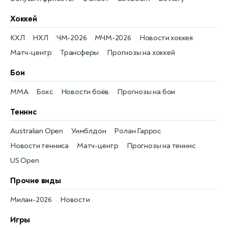
Хоккей
КХЛ
НХЛ
ЧМ-2026
МЧМ-2026
Новости хоккея
Матч-центр
Трансферы
Прогнозы на хоккей
Бои
MMA
Бокс
Новости боёв
Прогнозы на бои
Теннис
Australian Open
Уимблдон
Ролан Гаррос
Новости тенниса
Матч-центр
Прогнозы на теннис
US Open
Прочие виды
Милан-2026
Новости
Игры