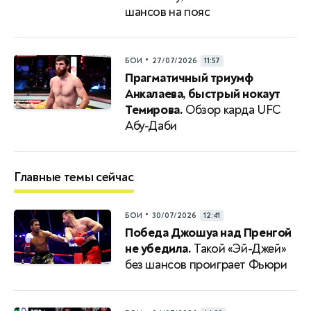
шансов на пояс
•
БОИ
27/07/2026
11:57
Прагматичный триумф
Анкалаева, быстрый нокаут
Темирова.
Обзор карда UFC
Абу-Даби
Главные темы сейчас
•
БОИ
30/07/2026
12:41
Победа Джошуа над Пренгой
не убедила.
Такой «Эй-Джей»
без шансов проиграет Фьюри