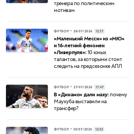
тренера по политическим
мотивам
•
ФУТБОЛ
26/07/2026
12:37
«Маленький Месси» из «МЮ»
и 16-летний феномен
«Ливерпуля»:
10 юных
талантов, за которыми стоит
следить на предсезонке АПЛ
•
ФУТБОЛ
27/07/2026
17:47
В «Динамо» дали маху:
почему
Маухуба выставили на
трансфер?
•
ФУТБОЛ
30/07/2026
12:03