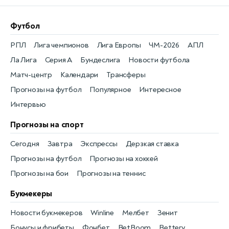
Футбол
РПЛ
Лига чемпионов
Лига Европы
ЧМ-2026
АПЛ
Ла Лига
Серия А
Бундеслига
Новости футбола
Матч-центр
Календари
Трансферы
Прогнозы на футбол
Популярное
Интересное
Интервью
Прогнозы на спорт
Сегодня
Завтра
Экспрессы
Дерзкая ставка
Прогнозы на футбол
Прогнозы на хоккей
Прогнозы на бои
Прогнозы на теннис
Букмекеры
Новости букмекеров
Winline
Мелбет
Зенит
Бонусы и фрибеты
Фонбет
BetBoom
Bettery