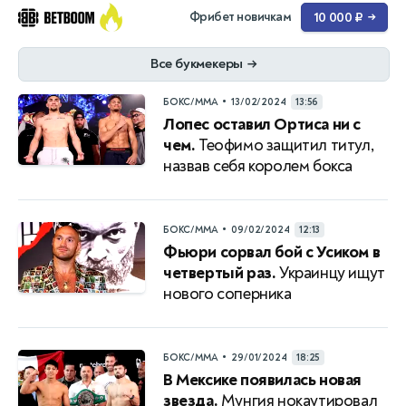
Фрибет новичкам
10 000 ₽
→
Все букмекеры
→
•
БОКС/ММА
13/02/2024
13:56
Лопес оставил Ортиса ни с
чем.
Теофимо защитил титул,
назвав себя королем бокса
•
БОКС/ММА
09/02/2024
12:13
Фьюри сорвал бой с Усиком в
четвертый раз.
Украинцу ищут
нового соперника
•
БОКС/ММА
29/01/2024
18:25
В Мексике появилась новая
звезда.
Мунгия нокаутировал