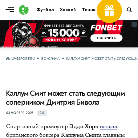
Футбол
Хоккей
Теннис
Бои
Прочие
...
...
LIVESPORT.RU
БОКС/ММА
КАЛЛУМ СМИТ МОЖЕТ СТАТЬ СЛЕДУЮЩИ
Каллум Смит может стать следующим
соперником Дмитрия Бивола
03 НОЯБРЯ 2023
19:01
Спортивный промоутер
Эдди Хирн
назвал
британского боксера
Каллума Смита
главным