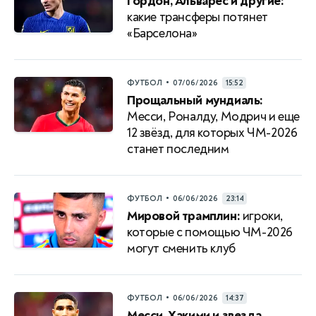
Гордон, Альварес и другие:
какие трансферы потянет
«Барселона»
•
ФУТБОЛ
07/06/2026
15:52
Прощальный мундиаль:
Месси, Роналду, Модрич и еще
12 звёзд, для которых ЧМ-2026
станет последним
•
ФУТБОЛ
06/06/2026
23:14
Мировой трамплин:
игроки,
которые с помощью ЧМ-2026
могут сменить клуб
•
ФУТБОЛ
06/06/2026
14:37
Месси, Хакими и звезда