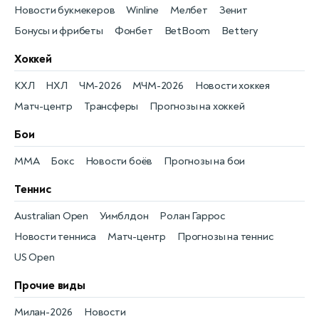
Новости букмекеров
Winline
Мелбет
Зенит
Бонусы и фрибеты
Фонбет
BetBoom
Bettery
Хоккей
КХЛ
НХЛ
ЧМ-2026
МЧМ-2026
Новости хоккея
Матч-центр
Трансферы
Прогнозы на хоккей
Бои
MMA
Бокс
Новости боёв
Прогнозы на бои
Теннис
Australian Open
Уимблдон
Ролан Гаррос
Новости тенниса
Матч-центр
Прогнозы на теннис
US Open
Прочие виды
Милан-2026
Новости