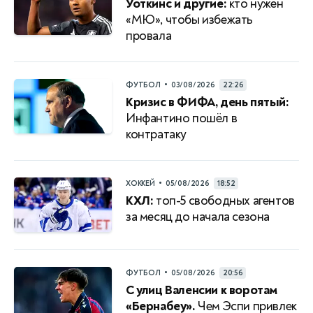
Уоткинс и другие:
кто нужен
«МЮ», чтобы избежать
провала
•
ФУТБОЛ
03/08/2026
22:26
Кризис в ФИФА, день пятый:
Инфантино пошёл в
контратаку
•
ХОККЕЙ
05/08/2026
18:52
КХЛ:
топ-5 свободных агентов
за месяц до начала сезона
•
ФУТБОЛ
05/08/2026
20:56
С улиц Валенсии к воротам
«Бернабеу».
Чем Эспи привлек