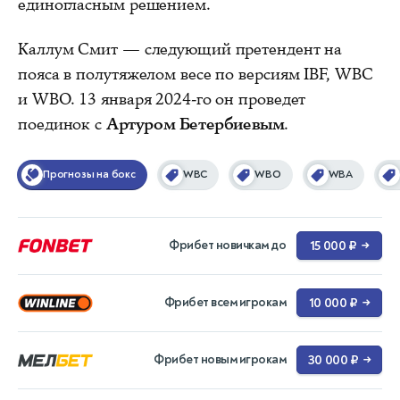
единогласным решением.
Каллум Смит — следующий претендент на
пояса в полутяжелом весе по версиям IBF, WBC
и WBO. 13 января 2024-го он проведет
поединок с
Артуром Бетербиевым
.
Прогнозы на бокс
WBC
WBO
WBA
Фрибет новичкам до
15 000 ₽
→
Фрибет всем игрокам
10 000 ₽
→
Фрибет новым игрокам
30 000 ₽
→