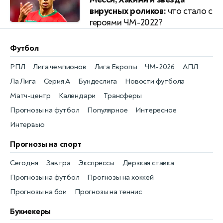
вирусных роликов:
что стало с
героями ЧМ-2022?
Футбол
РПЛ
Лига чемпионов
Лига Европы
ЧМ-2026
АПЛ
Ла Лига
Серия А
Бундеслига
Новости футбола
Матч-центр
Календари
Трансферы
Прогнозы на футбол
Популярное
Интересное
Интервью
Прогнозы на спорт
Сегодня
Завтра
Экспрессы
Дерзкая ставка
Прогнозы на футбол
Прогнозы на хоккей
Прогнозы на бои
Прогнозы на теннис
Букмекеры