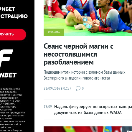
РИО-2016
Сеанс черной магии с
несостоявшимся
разоблачением
Подводим итоги истории с взломом базы данных
Всемирного антидопингового агентства
21/09/2016 в 02:27
0
Надаль фигурирует во вскрытых хакер
19/09
документах из базы данных WADA