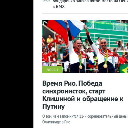
Бондаренко заняла пятое место на ОИ-
19/08
в BMX
РИО-2016
Время Рио. Победа
синхронисток, старт
Клишиной и обращение к
Путину
О том, чем запомнится 11-й соревновательный день 
Олимпиаде в Рио