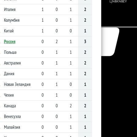
Италия
1
0
1
2
Колумбия
1
0
1
2
Китай
1
0
0
1
.
Россия
0
2
1
3
.
Польша
0
1
1
2
.
Австралия
0
1
1
2
.
Дания
0
1
1
2
.
Новая Зеландия
0
1
0
1
.
Чехия
0
1
0
1
.
Канада
0
0
2
2
.
Венесуэла
0
0
1
1
.
Малайзия
0
0
1
1
.