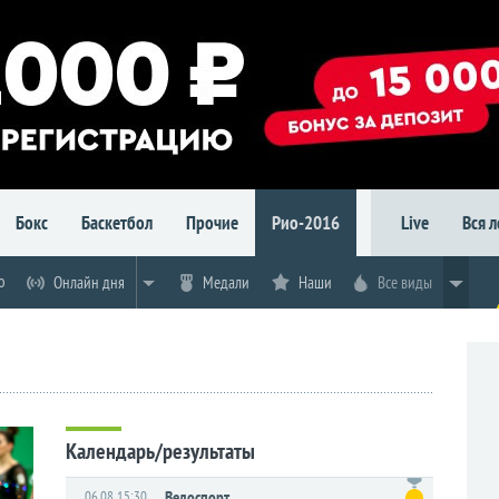
Бокс
Баскетбол
Прочие
Рио-2016
Live
Вся 
о
Онлайн дня
Медали
Наши
Все виды
Календарь/результаты
06.08 15:30
Велоспорт