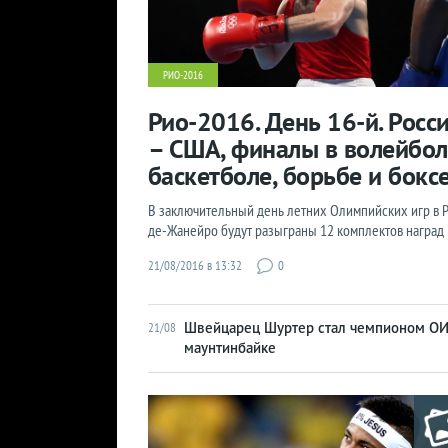
РИО-2016
Рио-2016. День 16-й. Росс
– США, финалы в волейбол
баскетболе, борьбе и бокс
В заключительный день летних Олимпийских игр в 
де-Жанейро будут разыграны 12 комплектов наград
21/08/2016 в 13:32
0
Швейцарец Шуртер стал чемпионом ОИ
21/08
маунтинбайке