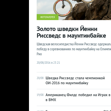
ФОТОГАЛЕРЕЯ
Золото шведки Йенни
Риссведс в маунтинбайке
Шведская велосипедистка Йенни Риссведс одержал
победу в соревнованиях по маунтинбайку на Олимпи
Рио
20/08/2016 в 23:21
Шведка Риссведс стала чемпионкой
20/08
ОИ-2016 по маунтинбайку
Американец Филдс победил на Играх в
19/08
в BMX