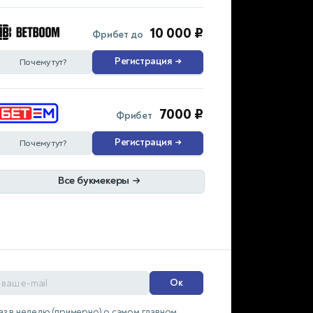
10 000 ₽
Фрибет до
Регистрация
→
Почему тут?
7000 ₽
Фрибет
Регистрация
→
Почему тут?
Все букмекеры
→
Ок
аз в неделю (примерно) о самом главном