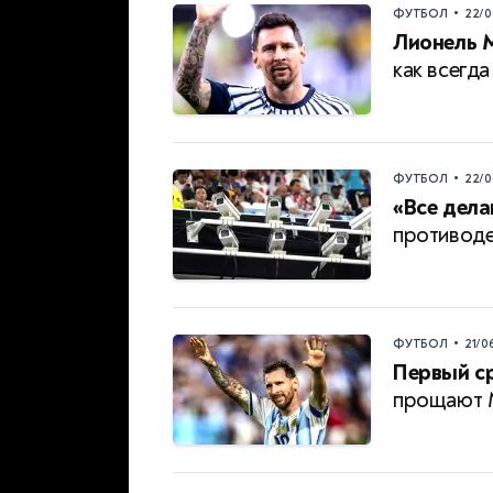
•
ФУТБОЛ
22/0
Лионель М
как всегда
•
ФУТБОЛ
22/0
«Все дела
противод
•
ФУТБОЛ
21/0
Первый с
прощают 