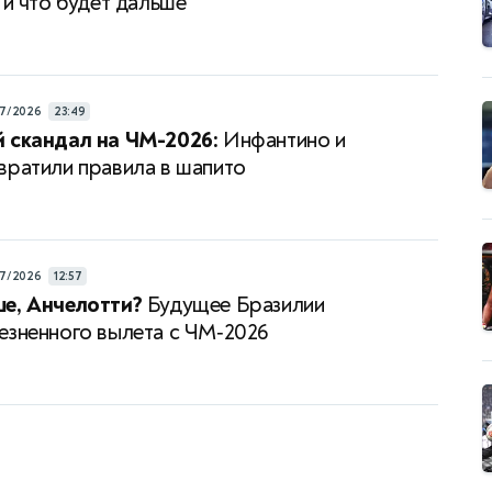
 и что будет дальше
7/2026
23:49
 скандал на ЧМ-2026:
Инфантино и
вратили правила в шапито
7/2026
12:57
е, Анчелотти?
Будущее Бразилии
езненного вылета с ЧМ‑2026