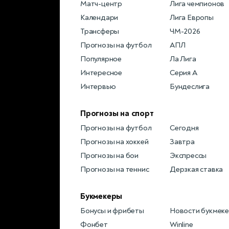
Матч-центр
Лига чемпионов
Календари
Лига Европы
Трансферы
ЧМ-2026
Прогнозы на футбол
АПЛ
Популярное
Ла Лига
Интересное
Серия А
Интервью
Бундеслига
Прогнозы на спорт
Прогнозы на футбол
Сегодня
Прогнозы на хоккей
Завтра
Прогнозы на бои
Экспрессы
Прогнозы на теннис
Дерзкая ставка
Букмекеры
Бонусы и фрибеты
Новости букмек
Фонбет
Winline