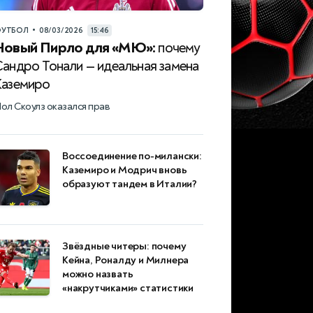
•
УТБОЛ
08/03/2026
15:46
Новый Пирло для «МЮ»:
почему
Сандро Тонали — идеальная замена
Каземиро
ол Скоулз оказался прав
Воссоединение по-милански:
Каземиро и Модрич вновь
образуют тандем в Италии?
Звёздные читеры: почему
Кейна, Роналду и Милнера
можно назвать
«накрутчиками» статистики