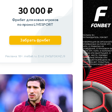
30 000 ₽
Фрибет для новых игроков
по промо LIVESPORT
Забрать фрибет
Реклама. 18+. melbet.ru. Erid: 2W5zFGKMZJ9