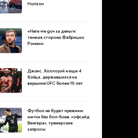
Horizon
«Here we go» за деньги:
темная сторона Фабрицио
Романо
Джонс, Холлоуэй и еще 4
бойца, державшихся на
вершине UFC более 10 лет
Футбол не будет прежним:
матчи без бол-боев, «офсайд
Венгера», тренерские
запросы