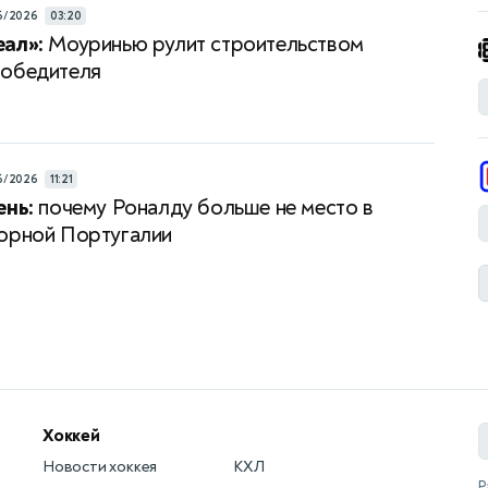
6/2026
03:20
ал»:
Моуринью рулит строительством
победителя
6/2026
11:21
ень:
почему Роналду больше не место в
орной Португалии
Хоккей
Новости хоккея
КХЛ
Р