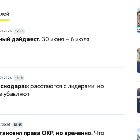
елей
7/2026
12:03
ный дайджест.
30 июня — 6 июля
7/2026
16:18
аснодара»:
расстаются с лидерами, но
е убавляют
7/2026
18:45
ановил права ОКР, но временно.
Что