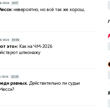
6/2026
21:17
есси:
невероятно, но всё так же хорош,
6/2026
03:06
ют это»:
Как на ЧМ-2026
ействуют шпионажу
6/2026
22:25
реди равных.
Действительно ли судьи
Месси?