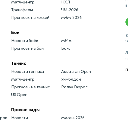
Матч-центр
НХЛ
в
Трансферы
ЧМ-2026
Прогнозы на хоккей
МЧМ-2026
Бои
©
Новости боёв
MMA
Э
Прогнозы на бои
Бокс
Л
п
Теннис
П
Новости тенниса
Australian Open
Матч-центр
Уимблдон
Прогнозы на теннис
Ролан Гаррос
US Open
Прочие виды
еров
Новости
Милан-2026