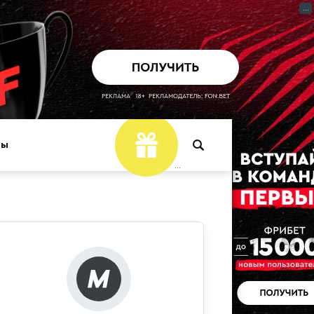
...
ры
...