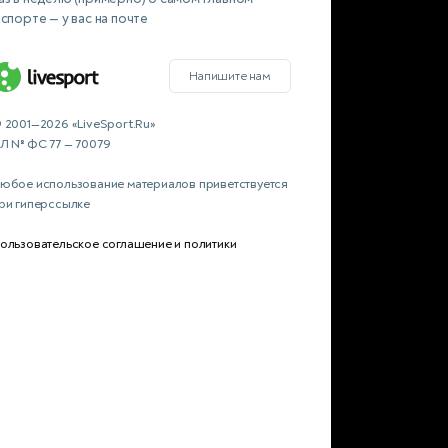
 спорте — у вас на почте
Напишите нам
 2001—2026 «LiveSport.Ru»
Л № ФС 77 — 70079
юбое использование материалов приветствуется
ри гиперссылке
ользовательское соглашение и политики