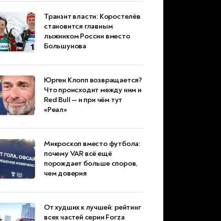
Транзит власти: Коростелёв
становится главным
лыжником России вместо
Большунова
Юрген Клопп возвращается?
Что происходит между ним и
Red Bull — и при чём тут
«Реал»
Микроскоп вместо футбола:
почему VAR всё ещё
порождает больше споров,
чем доверия
От худших к лучшей: рейтинг
всех частей серии Forza