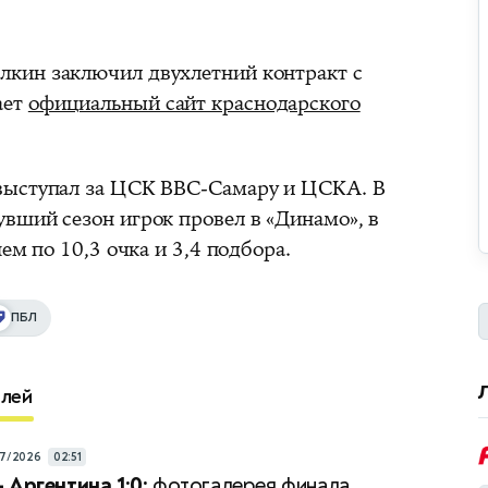
кин заключил двухлетний контракт с
ает
официальный сайт краснодарского
выступал за ЦСК ВВС-Самару и ЦСКА. В
вший сезон игрок провел в «Динамо», в
ем по 10,3 очка и 3,4 подбора.
ПБЛ
елей
7/2026
02:51
 Аргентина 1:0:
фотогалерея финала