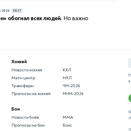
4/2026
06:57
» обогнал всех людей.
Но важно
Хоккей
Новости хоккея
КХЛ
Р
Матч-центр
НХЛ
в
Трансферы
ЧМ-2026
Прогнозы на хоккей
МЧМ-2026
Бои
©
Новости боёв
MMA
Э
Прогнозы на бои
Бокс
Л