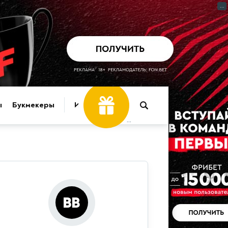
...
ы
Букмекеры
Игры
...