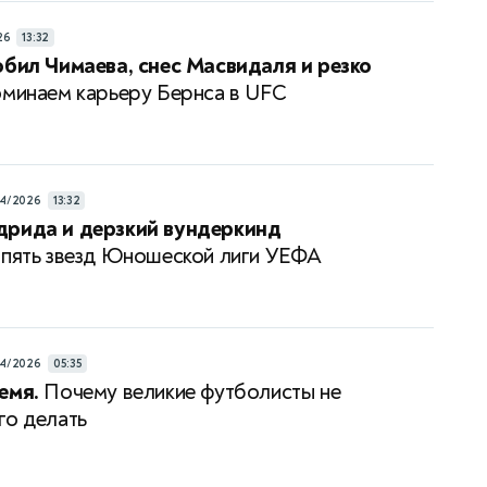
26
13:32
обил Чимаева, снес Масвидаля и резко
минаем карьеру Бернса в UFC
4/2026
13:32
дрида и дерзкий вундеркинд
пять звезд Юношеской лиги УЕФА
4/2026
05:35
емя.
Почему великие футболисты не
го делать