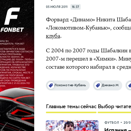
05 ИЮЛЯ 2011
16:37
Форвард «Динамо» Никита Шабал
«Локомотивом-Кубанью», сообщ
клуба
.
С 2004 по 2007 годы Шабалкин 
2007-м перешел в «Химки». Мину
составе которого набирал в средн
Локомотив-Кубань
Динамо М
Главные темы сейчас
Выбор читат
•
ФУТБОЛ
20/0
Испания —