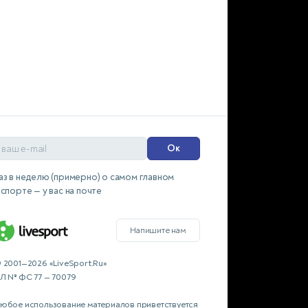
Ок
аз в неделю (примерно) о самом главном
 спорте — у вас на почте
Напишите нам
 2001—2026 «LiveSport.Ru»
Л № ФС 77 — 70079
юбое использование материалов приветствуется