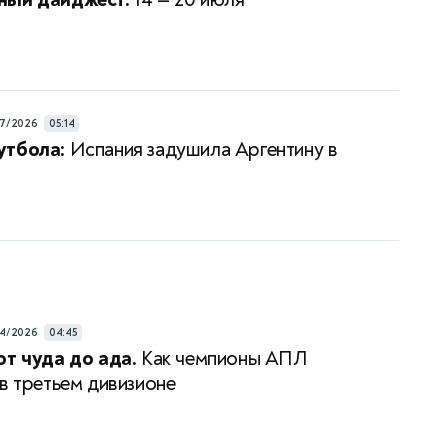
7/2026
05:14
утбола:
Испания задушила Аргентину в
4/2026
04:45
от чуда до ада.
Как чемпионы АПЛ
 в третьем дивизионе