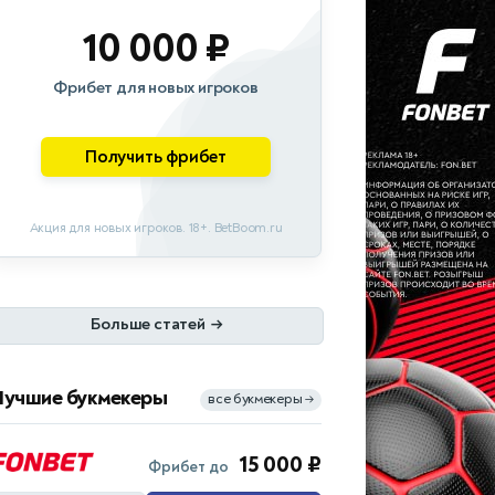
10 000 ₽
Фрибет для новых игроков
Получить фрибет
Акция для новых игроков. 18+. BetBoom.ru
Больше статей
→
Лучшие букмекеры
все букмекеры
→
15 000 ₽
Фрибет до