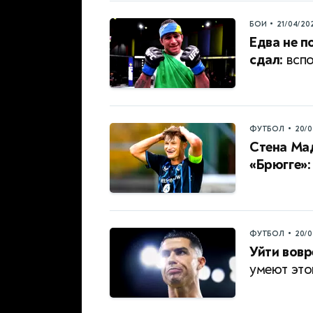
•
БОИ
21/04/20
Едва не п
сдал:
вспо
•
ФУТБОЛ
20/0
Стена Ма
«Брюгге»:
•
ФУТБОЛ
20/0
Уйти вовр
умеют это