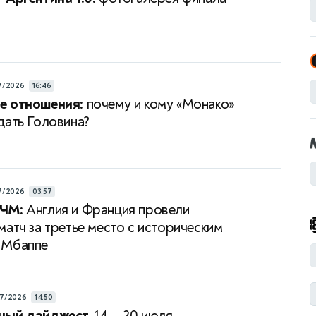
7/2026
16:46
е отношения:
почему и кому «Монако»
дать Головина?
7/2026
03:57
ЧМ:
Англия и Франция провели
матч за третье место с историческим
 Мбаппе
7/2026
14:50
ный дайджест.
14 — 20 июля