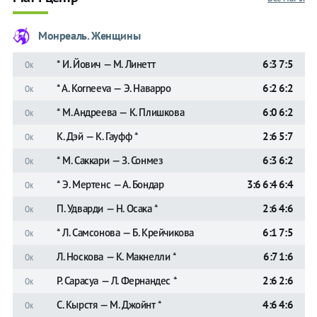
Монреаль. Женщины
* И. Йович — М. Линетт
6:3 7:5
Ок
* A. Korneeva — Э. Наварро
6:2 6:2
Ок
* М. Андреева — К. Плишкова
6:0 6:2
Ок
К. Дэй — К. Гауфф *
2:6 5:7
Ок
* М. Саккари — З. Сонмез
6:3 6:2
Ок
* Э. Мертенс — А. Бондар
3:6 6:4 6:4
Ок
П. Удварди — Н. Осака *
2:6 4:6
Ок
* Л. Самсонова — Б. Крейчикова
6:1 7:5
Ок
Л. Носкова — К. Макнелли *
6:7 1:6
Ок
Р. Сарасуа — Л. Фернандес *
2:6 2:6
Ок
С. Кырстя — М. Джойнт *
4:6 4:6
Ок