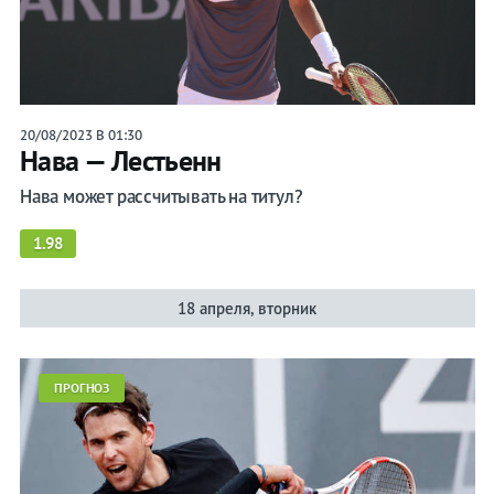
Констан
Лестьенн
20/08/2023 В 01:30
Лента
Нава — Лестьенн
Нава может рассчитывать на титул?
1.98
Live
Прогнозы
18 апреля, вторник
Вся
лента
ПРОГНОЗ
Ролан
Гаррос
ATP
WTA