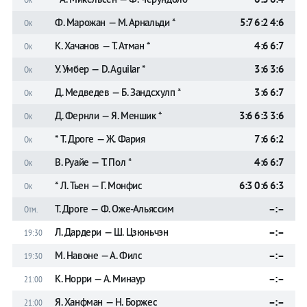
Ф. Марожан — М. Арнальди *
5:7 6:2 4:6
Ок
К. Хачанов — Т. Атман *
4:6 6:7
Ок
У. Умбер — D. Aguilar *
3:6 3:6
Ок
Д. Медведев — Б. Зандсхулп *
3:6 6:7
Ок
Д. Фернли — Я. Меншик *
3:6 6:3 3:6
Ок
* Т. Дроге — Ж. Фария
7:6 6:2
Ок
В. Руайе — Т. Пол *
4:6 6:7
Ок
* Л. Тьен — Г. Монфис
6:3 0:6 6:3
Ок
Т. Дроге — Ф. Оже-Альяссим
–:–
Отм.
Л. Дардери — Ш. Цзюньчэн
–:–
19:30
М. Навоне — А. Филс
–:–
19:30
К. Норри — А. Минаур
–:–
21:00
Я. Ханфман — Н. Боржес
–:–
21:00