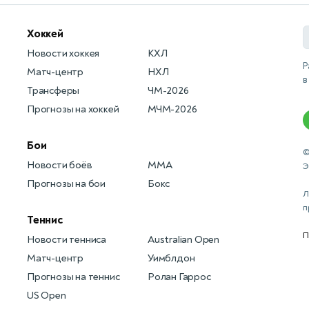
Хоккей
Новости хоккея
КХЛ
Р
Матч-центр
НХЛ
в
Трансферы
ЧМ-2026
Прогнозы на хоккей
МЧМ-2026
Бои
©
Новости боёв
MMA
Э
Прогнозы на бои
Бокс
Л
п
Теннис
П
Новости тенниса
Australian Open
Матч-центр
Уимблдон
Прогнозы на теннис
Ролан Гаррос
US Open