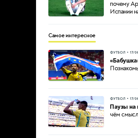
почему Ар
Испании н
Самое интересное
•
ФУТБОЛ
17/0
«Бабушка»
Познакомь
•
ФУТБОЛ
17/0
Паузы на
чём смысл