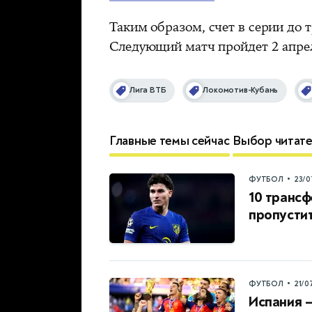
Таким образом, счет в серии до т
Следующий матч пройдет 2 апре
Лига ВТБ
Локомотив-Кубань
Главные темы сейчас
Выбор читат
•
ФУТБОЛ
23/0
10 трансф
пропустит
•
ФУТБОЛ
21/0
Испания 