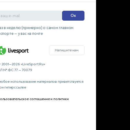
Ок
аз в неделю (примерно) о самом главном
 спорте — у вас на почте
Напишите нам
 2001—2026 «LiveSport.Ru»
Л № ФС 77 — 70079
юбое использование материалов приветствуется
ри гиперссылке
ользовательское соглашение и политики