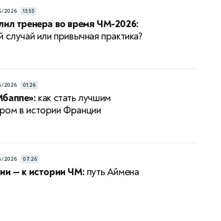
6/2026
13:55
лил тренера во время ЧМ-2026:
й случай или привычная практика?
6/2026
01:26
Мбаппе»:
как стать лучшим
ром в истории Франции
6/2026
07:26
ии — к истории ЧМ:
путь Аймена