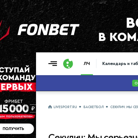
ЛЧ
Календарь и та
LIVESPORT.RU
БАСКЕТБОЛ
СЕКУЛИЧ: МЫ С
Секулич: Мы серьезно