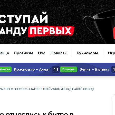
блица
Прогнозы
Live
Новости
Букмекеры
Иг
ЕРЬЕЗНО ОТНЕСЛИСЬ К БИТВЕ В ПЛЕЙ-ОФФ, И Я РАД НАШЕЙ ПОБЕДЕ
 отнеслись к битве в