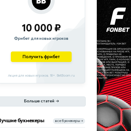
10 000 ₽
Фрибет для новых игроков
Получить фрибет
Акция для новых игроков. 18+. BetBoom.ru
Больше статей
→
Лучшие букмекеры
все букмекеры
→