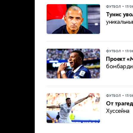
•
ФУТБОЛ
17/0
Тунис уво
уникальны
•
ФУТБОЛ
17/0
Проект «
бомбарди
•
ФУТБОЛ
17/0
От трагед
Хуссейна