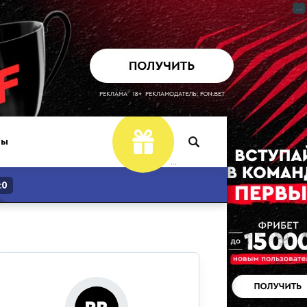
...
ры
...