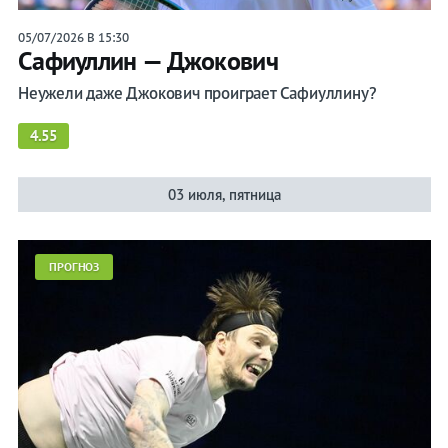
05/07/2026 В 15:30
Сафиуллин — Джокович
Неужели даже Джокович проиграет Сафиуллину?
4.55
03 июля, пятница
ПРОГНОЗ