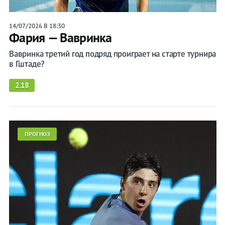
14/07/2026 В 18:30
Фария — Вавринка
Вавринка третий год подряд проиграет на старте турнира
в Гштаде?
2.18
ПРОГНОЗ