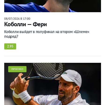
08/07/2026 В 17:00
Коболли — Фери
Коболли выйдет в полуфинал на втором «Шлеме»
подряд?
2.95
ПРОГНОЗ