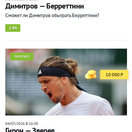
Димитров — Берреттини
Сможет ли Димитров обыграть Берреттини?
1.94
ПРОГНОЗ
Получить!
×
Бесплатная
ставка
04/07/2026 В 16:30
Гирон — Зверев