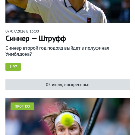
07/07/2026 В 15:00
Синнер — Штруфф
Синнер второй год подряд выйдет в полуфинал
Уимблдона?
1.97
05 июля, воскресенье
ПРОГНОЗ