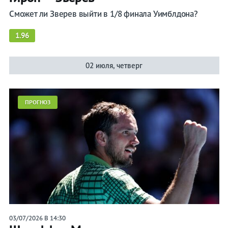
Сможет ли Зверев выйти в 1/8 финала Уимблдона?
1.96
02 июля, четверг
ПРОГНОЗ
03/07/2026 В 14:30