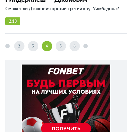
Сможет ли Джокович протий третий круг Уимблдона?
2.18
2
3
4
5
6