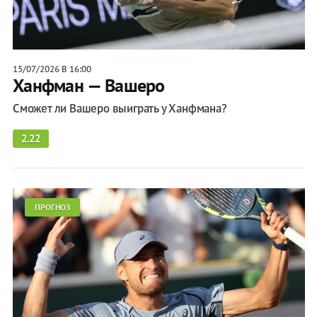
Ролан
Гаррос
ATP
15/07/2026 В 16:00
WTA
Ханфман — Вашеро
Бокс
Сможет ли Вашеро выиграть у Ханфмана?
Прочие
2.22
Игры
ПРОГНОЗ