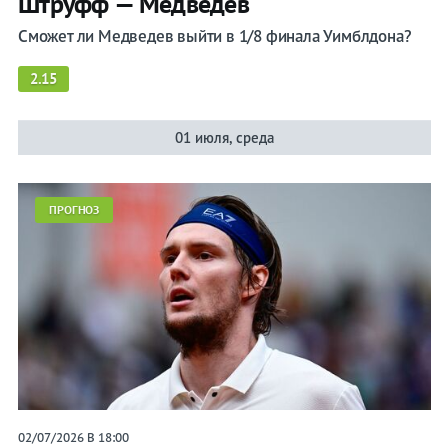
Штруфф — Медведев
Сможет ли Медведев выйти в 1/8 финала Уимблдона?
2.15
01 июля, среда
ПРОГНОЗ
02/07/2026 В 18:00