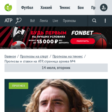
Футбол
Хоккей
Теннис
Бои
Прочие
Главное
ATP
Фрибет
Всё
Лента
Live
Прогнозы
Live
Вся лента
Прогнозы
Букмекеры
до 15
000 ₽
Новым
игрокам, без
условий
Футбол
/
/
/
Главное
Прогнозы на спорт
Прогнозы на теннис
Прогнозы и ставки на ATP, страница архива №4
Хоккей
14 июля, вторник
Прогнозы
на спорт
ПРОГНОЗ
Букмекеры
Теннис