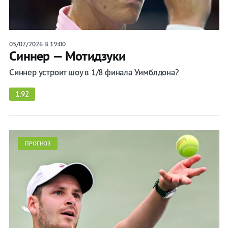
05/07/2026 В 19:00
Синнер — Мотидзуки
Синнер устроит шоу в 1/8 финала Уимблдона?
1.92
ПРОГНОЗ