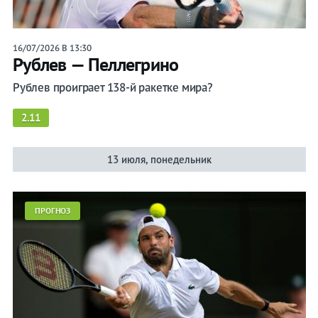
16/07/2026 В 13:30
Рублев — Пеллегрино
Рублев проиграет 138-й ракетке мира?
2.11
13 июля, понедельник
ПРОГНОЗ