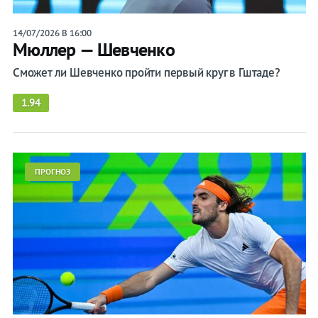
14/07/2026 В 16:00
Мюллер — Шевченко
Сможет ли Шевченко пройти первый круг в Гштаде?
1.94
ПРОГНОЗ