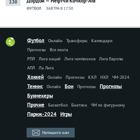
Дордой — Нефтчи Кочкор-Ата
2.30
ФУТБОЛ
ЗАВТРА В 17:30
Футбол
Онлайн
Трансферы
Календари
Прогнозы
Вся лента
РПЛ
Лига наций
Лига чемпионов
Лига Европы
АПЛ
Ла Лига
Хоккей
Онлайн
Прогнозы
КХЛ
НХЛ
ЧМ-2024
Теннис
Бои
Прогнозы
Онлайн
Прогнозы
Букмекеры
Прочие
Баскетбол
Биатлон
ЧМ по фигурному
Париж-2024
Игры
Напишите нам