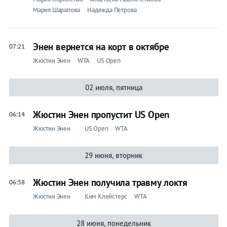
Мария Шарапова
Надежда Петрова
Энен вернется на корт в октябре
07:21
Жюстин Энен
WTA
US Open
02 июля, пятница
Жюстин Энен пропустит US Open
06:14
Жюстин Энен
US Open
WTA
29 июня, вторник
Жюстин Энен получила травму локтя
06:58
Жюстин Энен
Ким Клейстерс
WTA
28 июня, понедельник