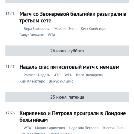
Матч со Звонаревой бельгийки разыграли в
17:41
третьем сете
Вера Звонарева
Жюстин Энен
Ким Клейстерс
Винус Уильямс
WTA
26 июня, суббота
Надаль спас пятисетовый матч с немцем
21:47
Рафаэль Надаль
ATP
WTA
Вера Звонарева
Ким Клейстерс
Винус Уильямс
25 июня, пятница
Кириленко и Петрова проиграли в Лондоне
17:26
бельгийкам
WTA
Мария Кириленко
Надежда Петрова
Жюстин Энен