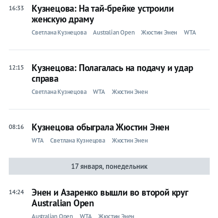
Кузнецова: На тай-брейке устроили
16:33
Бокс
женскую драму
Светлана Кузнецова
Australian Open
Жюстин Энен
WTA
Прочие
Игры
Кузнецова: Полагалась на подачу и удар
12:15
справа
Светлана Кузнецова
WTA
Жюстин Энен
Кузнецова обыграла Жюстин Энен
08:16
WTA
Светлана Кузнецова
Жюстин Энен
17 января, понедельник
Энен и Азаренко вышли во второй круг
14:24
Australian Open
Australian Open
WTA
Жюстин Энен