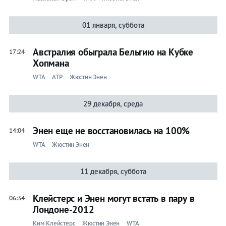
01 января, суббота
Австралия обыграла Бельгию на Кубке
17:24
Хопмана
WTA
ATP
Жюстин Энен
29 декабря, среда
Энен еще не восстановилась на 100%
14:04
WTA
Жюстин Энен
11 декабря, суббота
Клейстерс и Энен могут встать в пару в
06:34
Лондоне-2012
Ким Клейстерс
Жюстин Энен
WTA