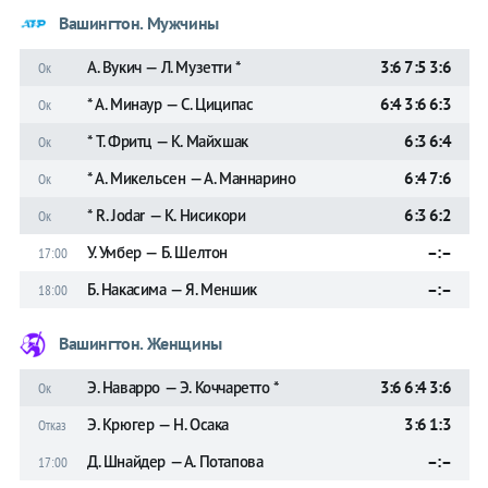
Вашингтон. Мужчины
А. Вукич — Л. Музетти *
3:6 7:5 3:6
Ок
* А. Минаур — С. Циципас
6:4 3:6 6:3
Ок
* Т. Фритц — К. Майхшак
6:3 6:4
Ок
* А. Микельсен — А. Маннарино
6:4 7:6
Ок
* R. Jodar — К. Нисикори
6:3 6:2
Ок
У. Умбер — Б. Шелтон
–:–
17:00
Б. Накасима — Я. Меншик
–:–
18:00
Вашингтон. Женщины
Э. Наварро — Э. Коччаретто *
3:6 6:4 3:6
Ок
Э. Крюгер — Н. Осака
3:6 1:3
Отказ
Д. Шнайдер — А. Потапова
–:–
17:00