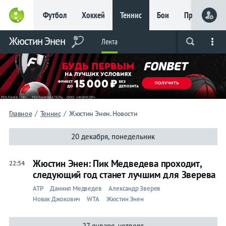
Футбол
Хоккей
Теннис
Бои
Прочие
Главное
Жюстин Энен
Фрибет
Лента
Live
Вся лента
Прогнозы
Букмекеры
до 15
000 ₽
Новым
игрокам, без
условий
Футбол
/
/
Главное
Теннис
Жюстин Энен. Новости
Хоккей
20 декабря, понедельник
Прогнозы
Жюстин Энен: Пик Медведева проходит,
22:54
на спорт
следующий год станет лучшим для Зверева
ATP
Даниил Медведев
Александр Зверев
Букмекеры
Новак Джокович
WTA
Жюстин Энен
Теннис
27 января, четверг