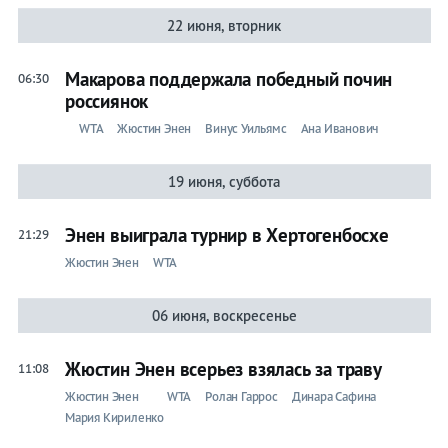
22 июня, вторник
Макарова поддержала победный почин
06:30
россиянок
WTA
Жюстин Энен
Винус Уильямс
Ана Иванович
19 июня, суббота
Энен выиграла турнир в Хертогенбосхе
21:29
Жюстин Энен
WTA
06 июня, воскресенье
Жюстин Энен всерьез взялась за траву
11:08
Жюстин Энен
WTA
Ролан Гаррос
Динара Сафина
Мария Кириленко