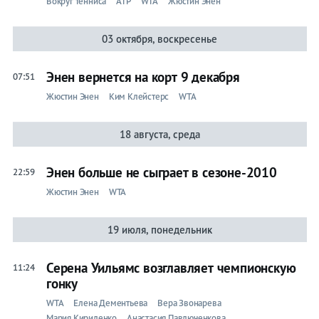
Вокруг тенниса
ATP
WTA
Жюстин Энен
03 октября, воскресенье
Энен вернется на корт 9 декабря
07:51
Жюстин Энен
Ким Клейстерс
WTA
18 августа, среда
Энен больше не сыграет в сезоне-2010
22:59
Жюстин Энен
WTA
19 июля, понедельник
Серена Уильямс возглавляет чемпионскую
11:24
гонку
WTA
Елена Дементьева
Вера Звонарева
Мария Кириленко
Анастасия Павлюченкова