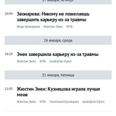
Жюстин
Звонарева: Никому не пожелаешь
20:49
завершить карьеру из-за травмы
Энен
Вера Звонарева
Жюстин Энен
WTA
Лента
26 января, среда
Энен завершила карьеру из-за травмы
18:29
Жюстин Энен
WTA
Australian Open
Live
Прогнозы
21 января, пятница
Вся
лента
Жюстин Энен: Кузнецова играла лучше
21:05
меня
Ролан
Гаррос
Жюстин Энен
WTA
Светлана Кузнецова
Australian Open
ATP
WTA