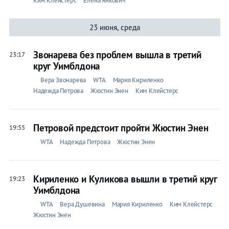
Ким Клейстерс
Елена Янкович
23 июня, среда
Звонарева без проблем вышла в третий
23:17
круг Уимблдона
Вера Звонарева
WTA
Мария Кириленко
Надежда Петрова
Жюстин Энен
Ким Клейстерс
Петровой предстоит пройти Жюстин Энен
19:55
WTA
Надежда Петрова
Жюстин Энен
Кириленко и Куликова вышли в третий круг
19:23
Уимблдона
WTA
Вера Душевина
Мария Кириленко
Ким Клейстерс
Жюстин Энен