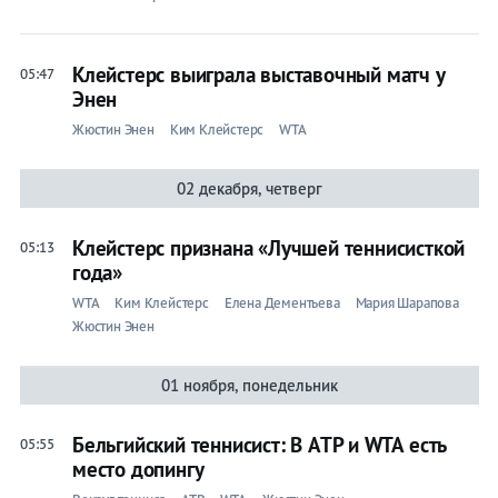
Клейстерс выиграла выставочный матч у
05:47
Энен
Жюстин Энен
Ким Клейстерс
WTA
02 декабря, четверг
Клейстерс признана «Лучшей теннисисткой
05:13
года»
WTA
Ким Клейстерс
Елена Дементьева
Мария Шарапова
Жюстин Энен
01 ноября, понедельник
Бельгийский теннисист: В ATP и WTA есть
05:55
место допингу