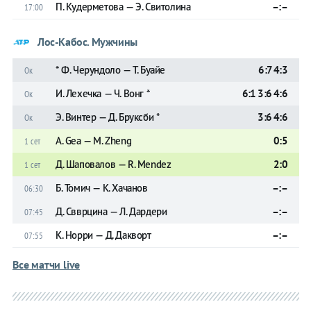
П. Кудерметова — Э. Свитолина
–:–
17:00
Лос-Кабос. Мужчины
* Ф. Черундоло — Т. Буайе
6:7 4:3
Ок
И. Леxечка — Ч. Вонг *
6:1 3:6 4:6
Ок
Э. Винтер — Д. Бруксби *
3:6 4:6
Ок
A. Gea — M. Zheng
0:5
1 сет
Д. Шаповалов — R. Mendez
2:0
1 сет
Б. Томич — К. Хачанов
–:–
06:30
Д. Свврцина — Л. Дардери
–:–
07:45
К. Норри — Д. Дакворт
–:–
07:55
Все матчи live