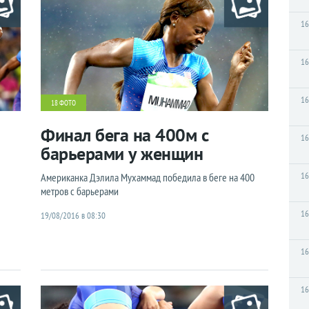
16
16
16
18 ФОТО
Финал бега на 400м с
16
барьерами у женщин
16
Американка Дэлила Мухаммад победила в беге на 400
метров с барьерами
16
19/08/2016 в 08:30
16
16