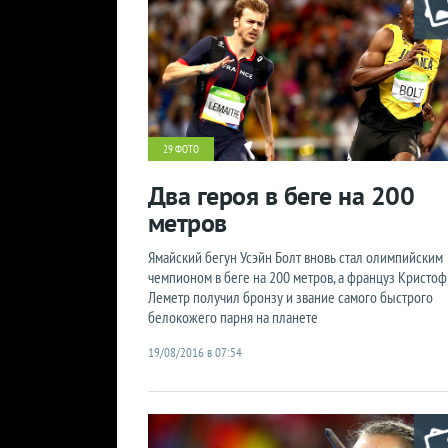
29 ФОТО
Два героя в беге на 200
метров
Ямайский бегун Усэйн Болт вновь стал олимпийским
чемпионом в беге на 200 метров, а француз Кристоф
Леметр получил бронзу и звание самого быстрого
белокожего парня на планете
19/08/2016 в 07:54