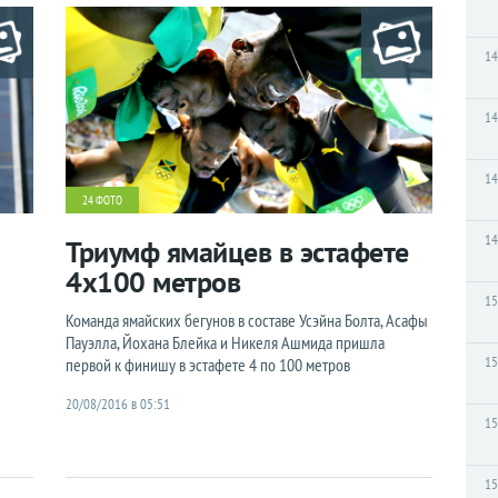
14
14
14
24 ФОТО
14
Триумф ямайцев в эстафете
4x100 метров
15
Команда ямайских бегунов в составе Усэйна Болта, Асафы
Пауэлла, Йохана Блейка и Никеля Ашмида пришла
15
первой к финишу в эстафете 4 по 100 метров
20/08/2016 в 05:51
15
15