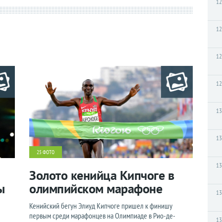
12
12
12
12
13
13
25 ФОТО
13
Золото кенийца Кипчоге в
ы
олимпийском марафоне
13
Кенийский бегун Элиуд Кипчоге пришел к финишу
первым среди марафонцев на Олимпиаде в Рио-де-
13