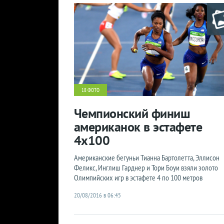
18 ФОТО
Чемпионский финиш
американок в эстафете
4x100
Американские бегуньи Тианна Бартолетта, Эллисон
Феликс, Инглиш Гарднер и Тори Боуи взяли золото
Олимпийских игр в эстафете 4 по 100 метров
20/08/2016 в 06:45