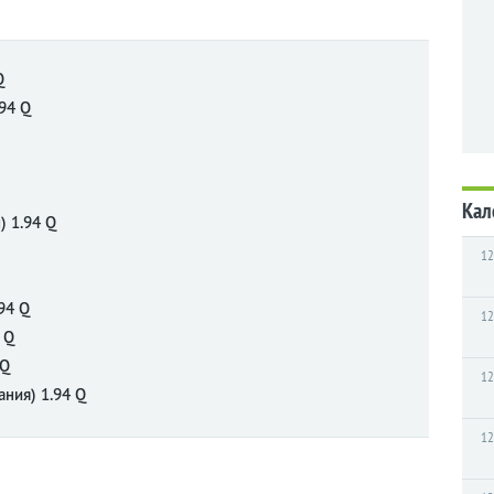
Q
94 Q
Кал
) 1.94 Q
12
94 Q
12
 Q
 Q
12
ния) 1.94 Q
12