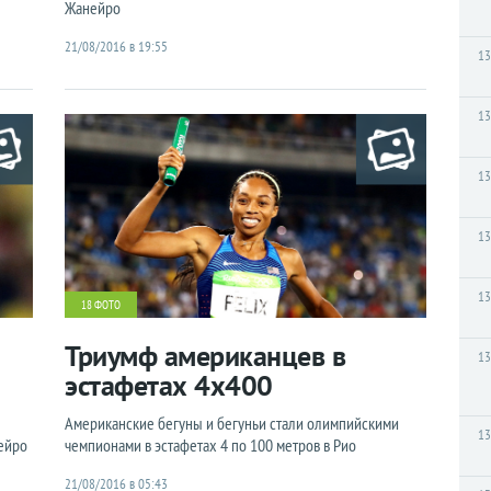
Жанейро
21/08/2016 в 19:55
13
13
13
13
13
18 ФОТО
Триумф американцев в
13
эстафетах 4x400
Американские бегуны и бегуньи стали олимпийскими
13
ейро
чемпионами в эстафетах 4 по 100 метров в Рио
21/08/2016 в 05:43