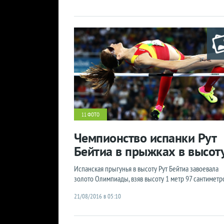
11 ФОТО
Чемпионство испанки Рут
Бейтиа в прыжках в высот
Испанская прыгунья в высоту Рут Бейтиа завоевала
золото Олимпиады, взяв высоту 1 метр 97 сантиметр
21/08/2016 в 05:10