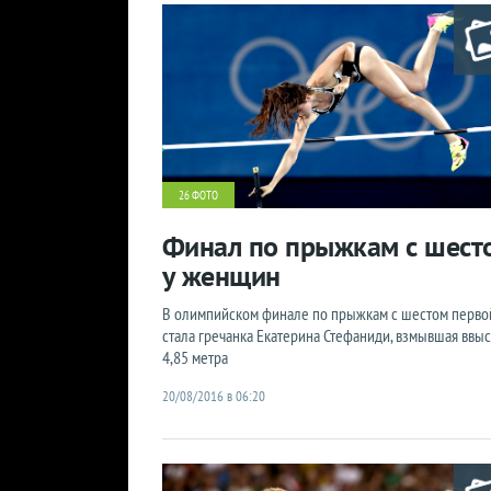
26 ФОТО
Финал по прыжкам с шест
у женщин
В олимпийском финале по прыжкам с шестом перво
стала гречанка Екатерина Стефаниди, взмывшая ввыс
4,85 метра
20/08/2016 в 06:20