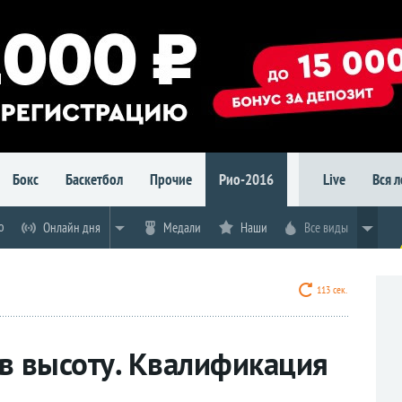
Бокс
Баскетбол
Прочие
Рио-2016
Live
Вся 
о
Онлайн дня
Медали
Наши
Все виды
112 сек.
 высоту. Квалификация