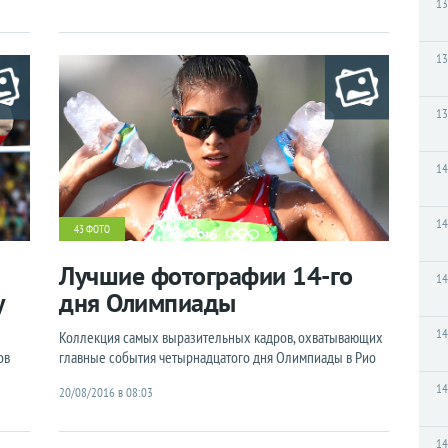
13
13
13
14
14
43 ФОТО
Лучшие фотографии 14-го
14
у
дня Олимпиады
14
Коллекция самых выразительных кадров, охватывающих
ов
главные события четырнадцатого дня Олимпиады в Рио
14
20/08/2016 в 08:03
14