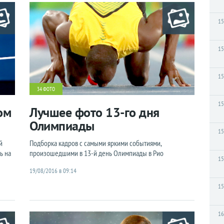
15
15
15
34 ФОТО
15
ом
Лучшее фото 13-го дня
Олимпиады
15
й
Подборка кадров с самыми яркими событиями,
ь на
произошедшими в 13-й день Олимпиады в Рио
15
19/08/2016 в 09:14
15
16