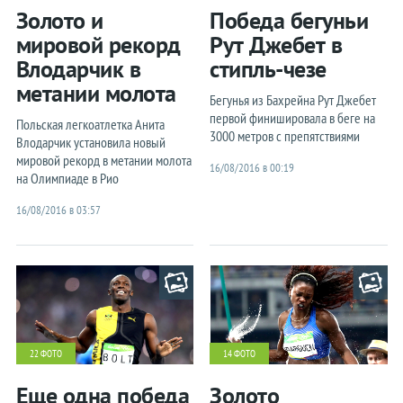
Золото и
Победа бегуньи
мировой рекорд
Рут Джебет в
Влодарчик в
стипль-чезе
метании молота
Бегунья из Бахрейна Рут Джебет
первой финишировала в беге на
Польская легкоатлетка Анита
3000 метров с препятствиями
Влодарчик установила новый
мировой рекорд в метании молота
16/08/2016 в 00:19
на Олимпиаде в Рио
16/08/2016 в 03:57
22 ФОТО
14 ФОТО
Еще одна победа
Золото