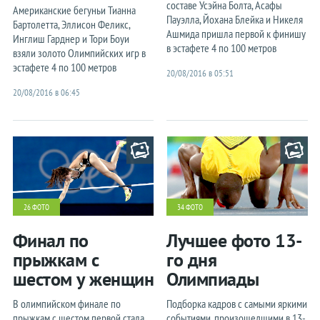
составе Усэйна Болта, Асафы
Американские бегуньи Тианна
Пауэлла, Йохана Блейка и Никеля
Бартолетта, Эллисон Феликс,
Ашмида пришла первой к финишу
Инглиш Гарднер и Тори Боуи
в эстафете 4 по 100 метров
взяли золото Олимпийских игр в
эстафете 4 по 100 метров
20/08/2016 в 05:51
20/08/2016 в 06:45
26 ФОТО
34 ФОТО
Финал по
Лучшее фото 13-
прыжкам с
го дня
шестом у женщин
Олимпиады
В олимпийском финале по
Подборка кадров с самыми яркими
прыжкам с шестом первой стала
событиями, произошедшими в 13-