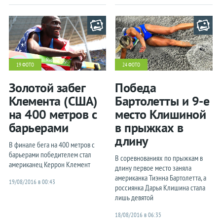
19 ФОТО
24 ФОТО
Золотой забег
Победа
Клемента (США)
Бартолетты и 9-е
на 400 метров с
место Клишиной
барьерами
в прыжках в
длину
В финале бега на 400 метров с
барьерами победителем стал
В соревнованиях по прыжкам в
американец Керрон Клемент
длину первое место заняла
американка Тиэнна Бартолетта, а
19/08/2016 в 00:43
россиянка Дарья Клишина стала
лишь девятой
18/08/2016 в 06:35