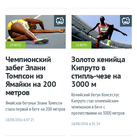
19 ФОТО
14 ФОТО
Чемпионский
Золото кенийца
забег Элани
Кипруто в
Томпсон из
стипль-чезе на
Ямайки на 200
3000 м
метров
Кенийский бегун Консеслус
Кипруто стал олимпийским
Ямайская бегунья Элани Томпсон
чемпионом в беге с
стала первой в беге на 200 метров
препятствиями на 3000 метров
18/08/2016 в 07:25
18/08/2016 в 01:14