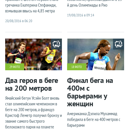
гречанка Екатерина Стефаниди,
й день Олимпиады в Рио
взмывшая ввысь на 4,85 метра
19/08/2016 в 09:14
20/08/2016 в 06:20
29 ФОТО
18 ФОТО
Два героя в беге
Финал бега на
на 200 метров
400м с
барьерами у
Ямайский бегун Усэйн Болт вновь
женщин
стал олимпийским чемпионом в
беге на 200 метров, а француз
Американка Дэлила Мухаммад
Кристоф Леметр получил бронзу и
победила в беге на 400 метров с
звание самого быстрого
барьерами
белокожего парня на планете