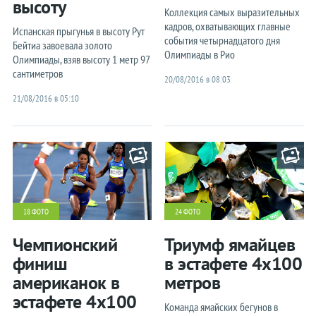
высоту
Коллекция самых выразительных
кадров, охватывающих главные
Испанская прыгунья в высоту Рут
события четырнадцатого дня
Бейтиа завоевала золото
Олимпиады в Рио
Олимпиады, взяв высоту 1 метр 97
сантиметров
20/08/2016 в 08:03
21/08/2016 в 05:10
18 ФОТО
24 ФОТО
Чемпионский
Триумф ямайцев
финиш
в эстафете 4x100
американок в
метров
эстафете 4x100
Команда ямайских бегунов в