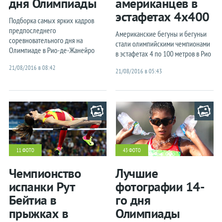
дня Олимпиады
американцев в
эстафетах 4x400
Подборка самых ярких кадров
предпоследнего
Американские бегуны и бегуньи
соревновательного дня на
стали олимпийскими чемпионами
Олимпиаде в Рио-де-Жанейро
в эстафетах 4 по 100 метров в Рио
21/08/2016 в 08:42
21/08/2016 в 05:43
11 ФОТО
43 ФОТО
Чемпионство
Лучшие
испанки Рут
фотографии 14-
Бейтиа в
го дня
прыжках в
Олимпиады