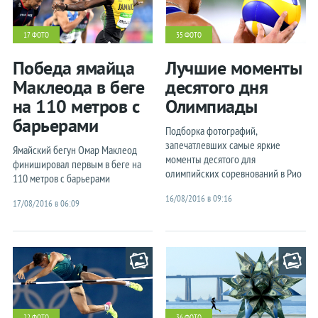
17 ФОТО
35 ФОТО
Победа ямайца
Лучшие моменты
Маклеода в беге
десятого дня
на 110 метров с
Олимпиады
барьерами
Подборка фотографий,
запечатлевших самые яркие
Ямайский бегун Омар Маклеод
моменты десятого для
финишировал первым в беге на
олимпийских соревнований в Рио
110 метров с барьерами
16/08/2016 в 09:16
17/08/2016 в 06:09
22 ФОТО
36 ФОТО