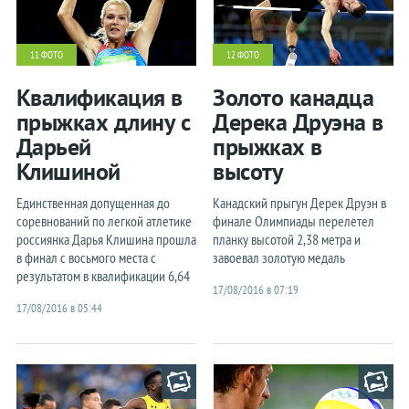
11 ФОТО
12 ФОТО
Квалификация в
Золото канадца
прыжках длину с
Дерека Друэна в
Дарьей
прыжках в
Клишиной
высоту
Единственная допущенная до
Канадский прыгун Дерек Друэн в
соревнований по легкой атлетике
финале Олимпиады перелетел
россиянка Дарья Клишина прошла
планку высотой 2,38 метра и
в финал с восьмого места с
завоевал золотую медаль
результатом в квалификации 6,64
17/08/2016 в 07:19
17/08/2016 в 05:44