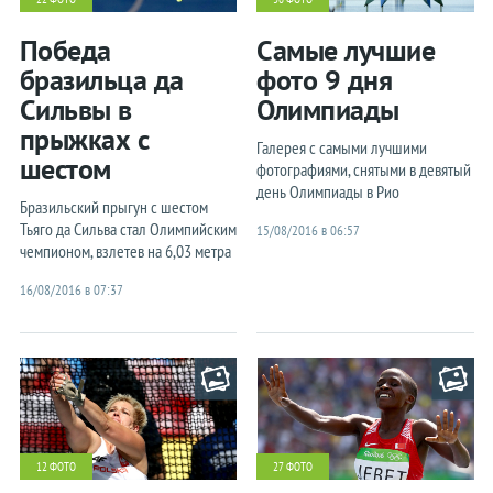
Победа
Самые лучшие
бразильца да
фото 9 дня
Сильвы в
Олимпиады
прыжках с
Галерея с самыми лучшими
шестом
фотографиями, снятыми в девятый
день Олимпиады в Рио
Бразильский прыгун с шестом
Тьяго да Сильва стал Олимпийским
15/08/2016 в 06:57
чемпионом, взлетев на 6,03 метра
16/08/2016 в 07:37
12 ФОТО
27 ФОТО