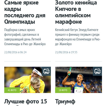
Самые яркие
Золото кенийца
кадры
Кипчоге в
последнего дня
олимпийском
Олимпиады
марафоне
Подборка самых ярких
Кенийский бегун Элиуд Кипчоге
фотографий, сделанных в
пришел к финишу первым среди
завершающий день Летней
марафонцев на Олимпиаде в Рио-
Олимпиады в Рио-де-Жанейро
де-Жанейро
22/08/2016 в 06:24
21/08/2016 в 19:55
41 ФОТО
18 ФОТО
Лучшие фото 15
Триумф