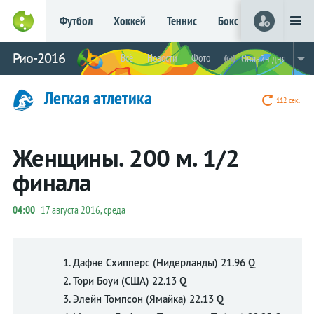
Футбол
Хоккей
Теннис
Бокс
Баскетбол
Рио-2016
Всё
Новости
Фото
Онлайн дня
Live
Вся лента
Прогнозы
Фото
Легкая атлетика
110 сек.
Женщины. 200 м. 1/2
финала
04:00
17 августа 2016, среда
1. Дафне Схипперс (Нидерланды) 21.96 Q
2. Тори Боуи (США) 22.13 Q
3. Элейн Томпсон (Ямайка) 22.13 Q