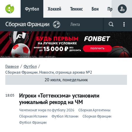
Футбол
Хоккей
Теннис
Бои
Прочие
Главное
Сборная Франции
Фрибет
Лента
Live
Вся лента
Прогнозы
Букмекеры
до 15
000 ₽
Новым
игрокам, без
условий
Футбол
/
/
Главное
Футбол
Сборная Франции. Новости, страница архива №2
Сборная
20 июля, понедельник
Франции
Игроки «Тоттенхэма» установили
18:05
уникальный рекорд на ЧМ
Лента
Чемпионат мира по футболу 2026
Сборная Аргентины
Сборная Испании
Футбол Испании
Сборная Франции
Футбол Франции