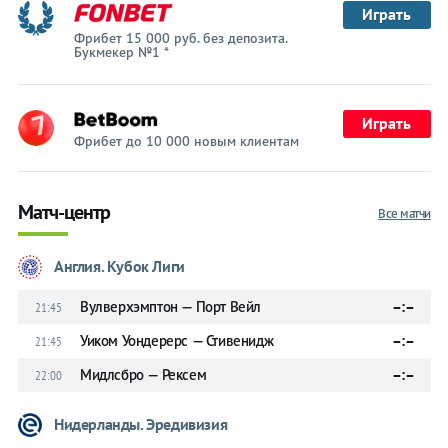
Играть
Фрибет 15 000 руб. без депозита.
Букмекер №1 *
Играть
Фрибет до 10 000 новым клиентам
Матч-центр
Все матчи
Англия. Кубок Лиги
Вулверхэмптон — Порт Вейл
–:–
21:45
Уиком Уондерерс — Стивенидж
–:–
21:45
Мидлсбро — Рексем
–:–
22:00
Нидерланды. Эредивизия