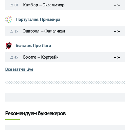
Камбюр — Эксельсиор
–:–
21:00
Португалия. Примейра
Эшторил — Фамаликан
–:–
22:15
Бельгия. Про Лига
Брюгге — Кортрейк
–:–
21:45
Все матчи live
Рекомендуем букмекеров