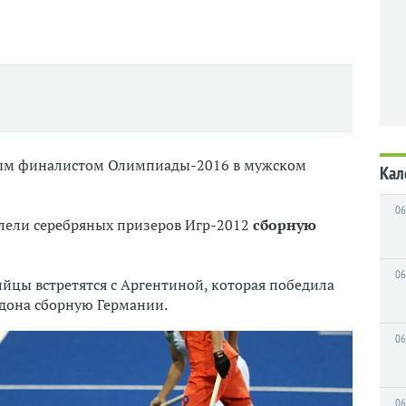
ым финалистом Олимпиады-2016 в мужском
Кал
06
лели серебряных призеров Игр-2012
сборную
06
цы встретятся с Аргентиной, которая победила
она сборную Германии.
06
06