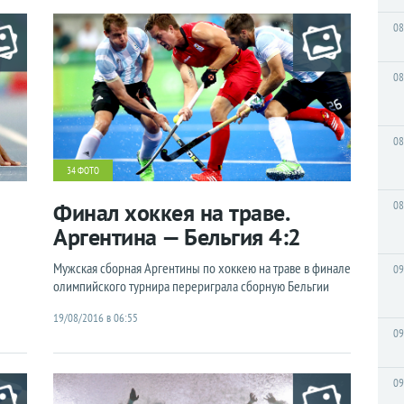
08
08
08
34 ФОТО
Финал хоккея на траве.
08
Аргентина — Бельгия 4:2
Мужская сборная Аргентины по хоккею на траве в финале
09
олимпийского турнира перериграла сборную Бельгии
19/08/2016 в 06:55
09
09