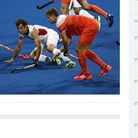
06
07
07
07
07
07