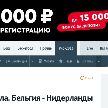
Бокс
Баскетбол
Прочие
Рио-2016
Live
Вся 
о
Онлайн дня
Медали
Наши
Все виды
112 сек.
ла. Бельгия - Нидерланды