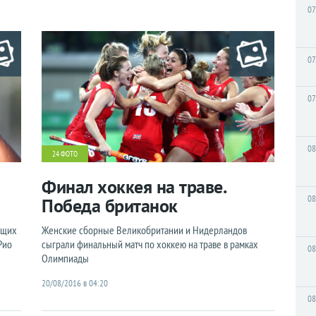
07
07
07
08
24 ФОТО
Финал хоккея на траве.
08
Победа британок
ющих
Женские сборные Великобритании и Нидерландов
Рио
сыграли финальный матч по хоккею на траве в рамках
08
Олимпиады
20/08/2016 в 04:20
08